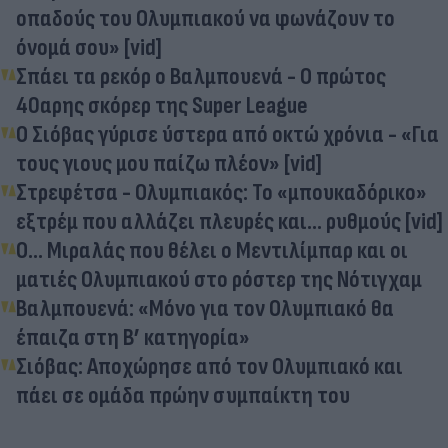
οπαδούς του Ολυμπιακού να φωνάζουν το
όνομά σου» [vid]
Σπάει τα ρεκόρ ο Βαλμπουενά - Ο πρώτος
40αρης σκόρερ της Super League
O Σιόβας γύρισε ύστερα από οκτώ χρόνια - «Για
τους γιους μου παίζω πλέον» [vid]
Στρεφέτσα - Ολυμπιακός: Το «μπουκαδόρικο»
εξτρέμ που αλλάζει πλευρές και… ρυθμούς [vid]
Ο... Μιραλάς που θέλει ο Μεντιλίμπαρ και οι
ματιές Ολυμπιακού στο ρόστερ της Νότιγχαμ
Βαλμπουενά: «Μόνο για τον Ολυμπιακό θα
έπαιζα στη Β’ κατηγορία»
Σιόβας: Αποχώρησε από τον Ολυμπιακό και
πάει σε ομάδα πρώην συμπαίκτη του