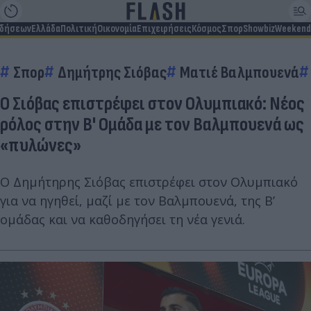
ιδήσεων
Ελλάδα
Πολιτική
Οικονομία
Επιχειρήσεις
Κόσμος
Σπορ
Showbiz
Weekend
Σπορ
Δημήτρης Σιόβας
Ματιέ Βαλμπουενά
Ο Σιόβας επιστρέφει στον Ολυμπιακό: Νέος
ρόλος στην Β' Ομάδα με τον Βαλμπουενά ως
«πυλώνες»
Ο Δημήτηρης Σιόβας επιστρέφει στον Ολυμπιακό
για να ηγηθεί, μαζί με τον Βαλμπουενά, της Β’
ομάδας και να καθοδηγήσει τη νέα γενιά.