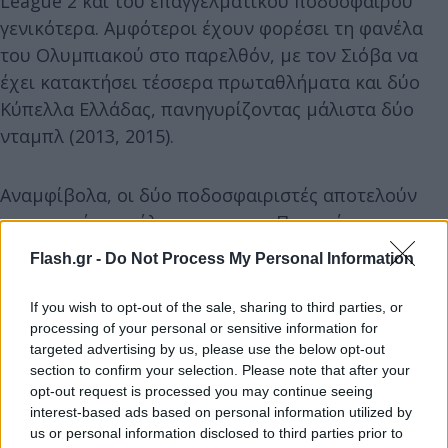
League 2 και του επαγγελματικού ποδοσφαίρου
γενικότερα. Αμφότεροι έχουν φορέσει τη φανέλα
του Ολυμπιακού στο παρελθόν, με τον Σιόβα να
έχει κατακτήσει τέσσερα πρωταθλήματα και δύο
Κύπελλα Ελλάδας, πανηγυρίζοντας μάλιστα δύο
νταμπλ (2013, 2015).
Αναμφίβολα, οι δύο ποδοσφαιριστές αποτελούν
σημαντικά «κεφάλαια» για τους Πειραιώτες και ο
ρόλος τους θα είναι κομβικός τόσο για τον νέο
Flash.gr -
Do Not Process My Personal Information
προπονητή όσο και τους νεαρούς συμπαίκτες τους.
Η επιστροφή του Σιόβα, παρά το γεγονός ότι δεν
If you wish to opt-out of the sale, sharing to third parties, or
αφορά την πρώτη ομάδα, σηματοδοτεί την
processing of your personal or sensitive information for
targeted advertising by us, please use the below opt-out
επένδυση του Ολυμπιακού στην εμπειρία και την
section to confirm your selection. Please note that after your
καθοδήγηση των επόμενων γενεών
opt-out request is processed you may continue seeing
ποδοσφαιριστών του.
interest-based ads based on personal information utilized by
us or personal information disclosed to third parties prior to