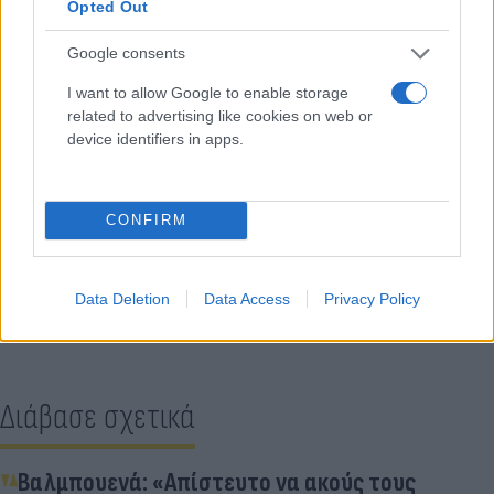
Opted Out
Google consents
I want to allow Google to enable storage
related to advertising like cookies on web or
device identifiers in apps.
CONFIRM
Κάνε κλικ και δες περισσότερο
Flash.gr
στην αναζήτηση της
Google
Data Deletion
Data Access
Privacy Policy
Διάβασε σχετικά
Βαλμπουενά: «Απίστευτο να ακούς τους