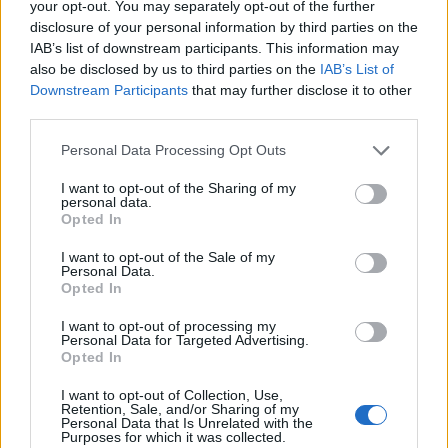
your opt-out. You may separately opt-out of the further
disclosure of your personal information by third parties on the
IAB’s list of downstream participants. This information may
also be disclosed by us to third parties on the
IAB’s List of
Downstream Participants
that may further disclose it to other
third parties.
Please note that this website/app uses one or more Google
Personal Data Processing Opt Outs
services and may gather and store information including but
not limited to your visit or usage behaviour. You may click to
I want to opt-out of the Sharing of my
personal data.
grant or deny consent to Google and its third-party tags to
Opted In
use your data for below specified purposes in below Google
consent section.
I want to opt-out of the Sale of my
Personal Data.
Opted In
I want to opt-out of processing my
Personal Data for Targeted Advertising.
Opted In
I want to opt-out of Collection, Use,
Retention, Sale, and/or Sharing of my
Personal Data that Is Unrelated with the
Purposes for which it was collected.