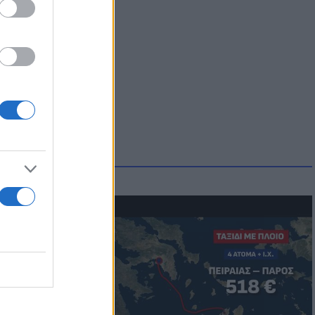
μμονή με το
 πρόβλημα