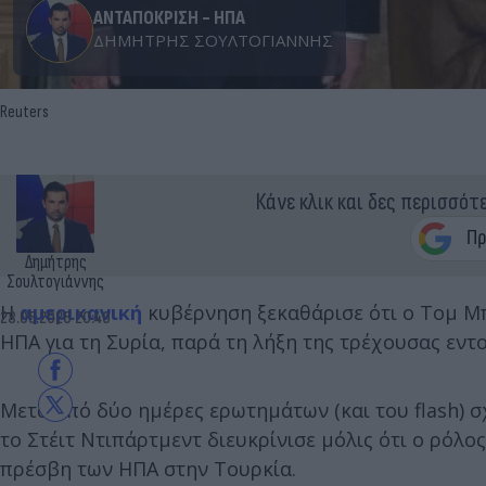
ΑΝΤΑΠΟΚΡΙΣΗ - ΗΠΑ
ΔΗΜΉΤΡΗΣ ΣΟΥΛΤΟΓΙΆΝΝΗΣ
Reuters
Κάνε κλικ και δες περισσότ
Δημήτρης
Σουλτογιάννης
Η
αμερικανική
κυβέρνηση ξεκαθάρισε ότι ο Τομ Μπ
28.05.2026 20:40
ΗΠΑ για τη Συρία, παρά τη λήξη της τρέχουσας εντ
Μετά από δύο ημέρες ερωτημάτων (και του flash) σχ
το Στέιτ Ντιπάρτμεντ διευκρίνισε μόλις ότι ο ρό
πρέσβη των ΗΠΑ στην Τουρκία.