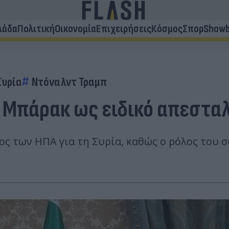
λάδα
Πολιτική
Οικονομία
Επιχειρήσεις
Κόσμος
Σπορ
Showb
Συρία
Ντόναλντ Τραμπ
 Μπάρακ ως ειδικό απεσταλ
ς των ΗΠΑ για τη Συρία, καθώς ο ρόλος του σ