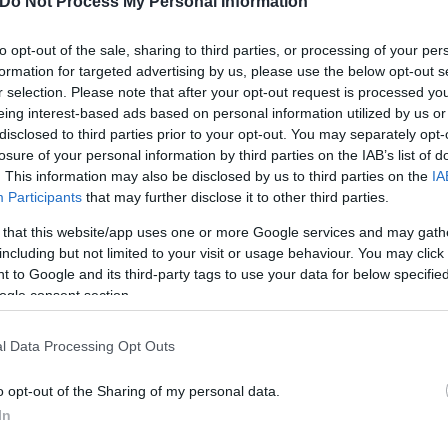
Do Not Process My Personal Information
ερο
Flash.gr
στην αναζήτηση της
Google
to opt-out of the sale, sharing to third parties, or processing of your per
formation for targeted advertising by us, please use the below opt-out s
r selection. Please note that after your opt-out request is processed y
eing interest-based ads based on personal information utilized by us or
disclosed to third parties prior to your opt-out. You may separately opt-
losure of your personal information by third parties on the IAB’s list of
. This information may also be disclosed by us to third parties on the
IA
Participants
that may further disclose it to other third parties.
 that this website/app uses one or more Google services and may gath
including but not limited to your visit or usage behaviour. You may click 
παράταση εκεχειρίας - Αναμένεται έγκριση από Τ
 to Google and its third-party tags to use your data for below specifi
ogle consent section.
ών αφίξεων στο Νιούαρκ - Φόβοι για χάος στα ταξ
 δολαρίων με τον Ντόναλντ Τραμπ
l Data Processing Opt Outs
εις κοντά σε ξενοδοχείο όπου θα έμενε ο Μακρόν
o opt-out of the Sharing of my personal data.
In