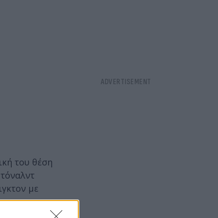
ική του θέση
Ντόναλντ
ιγκτον με