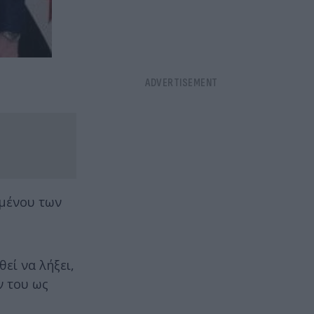
λμένου των
εί να λήξει,
ν του ως