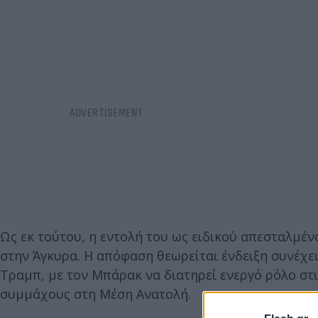
Ως εκ τούτου, η εντολή του ως ειδικού απεσταλμέν
στην Άγκυρα. Η απόφαση θεωρείται ένδειξη συνέχει
Τραμπ, με τον Μπάρακ να διατηρεί ενεργό ρόλο στις
συμμάχους στη Μέση Ανατολή.