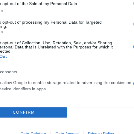
o opt-out of the Sale of my Personal Data.
In
ίες Αμερικής)
Συρία
Ντόναλντ Τραμπ
to opt-out of processing my Personal Data for Targeted
ing.
In
o opt-out of Collection, Use, Retention, Sale, and/or Sharing
ersonal Data that Is Unrelated with the Purposes for which it
lected.
Out
consents
o allow Google to enable storage related to advertising like cookies on
evice identifiers in apps.
Skin dysmorphia: Όταν η ε
«τέλειο» δέρμα αποτελεί
ός στην παρουσίαση του
CONFIRM
ψυχικής υγείας
άδες κόσμου στο γήπεδο
σπόρ (video)
Data Deletion
Data Access
Privacy Policy