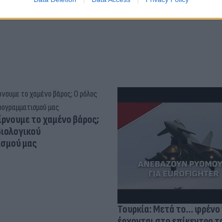
ίρνουμε το χαμένο βάρος;
βιολογικού
σμού μας
Τουρκία: Μετά το... φρένο 
έρχονται στο επίκεντρο τα