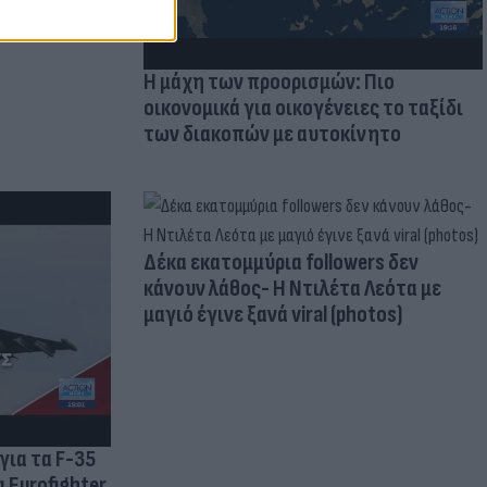
Η μάχη των προορισμών: Πιο
οικονομικά για οικογένειες το ταξίδι
των διακοπών με αυτοκίνητο
Δέκα εκατομμύρια followers δεν
κάνουν λάθος- Η Ντιλέτα Λεότα με
μαγιό έγινε ξανά viral (photos)
για τα F-35
 Eurofighter