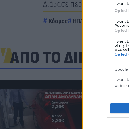
Διάβασε περισσότερα
I want t
Opted 
Κόσμος
ΗΠΑ (Ηνωμένες Πολιτε
I want 
Advertis
Opted 
I want t
of my P
was col
ΑΠΟ ΤΟ ΔΙΚΤΥΟ
Opted 
Google 
I want t
web or d
Πανζουρλισμ
Σαλάχ - Χιλι
της Τραμπζον