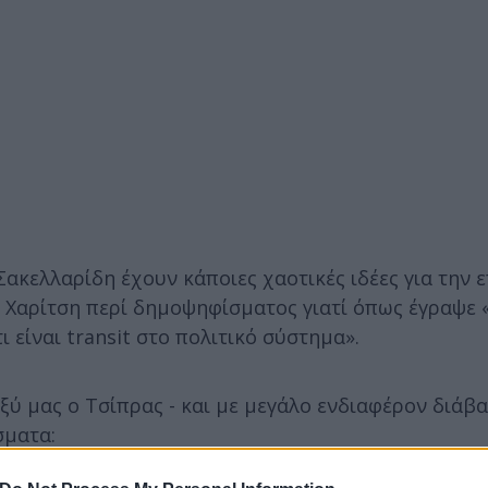
ακελλαρίδη έχουν κάποιες χαοτικές ιδέες για την 
 Χαρίτση περί δημοψηφίσματος γιατί όπως έγραψε «
ι είναι transit στο πολιτικό σύστημα».
αξύ μας ο Τσίπρας - και με μεγάλο ενδιαφέρον διάβ
σματα: