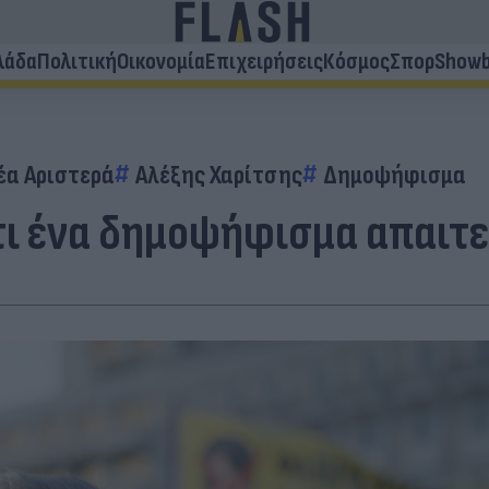
λάδα
Πολιτική
Οικονομία
Επιχειρήσεις
Κόσμος
Σπορ
Showb
έα Αριστερά
Αλέξης Χαρίτσης
Δημοψήφισμα
τι ένα δημοψήφισμα απαιτ