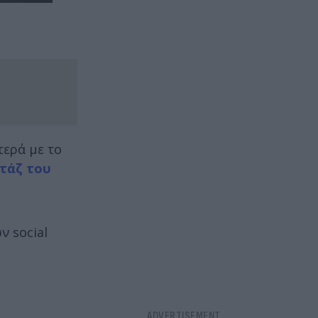
τερά με το
τάζ του
ν social