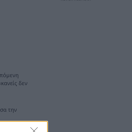
επόμενη
κανείς δεν
ασα την