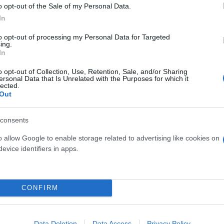
o opt-out of the Sale of my Personal Data.
χαράκωση δεν έχει νόημα».
In
to opt-out of processing my Personal Data for Targeted
ing.
In
o opt-out of Collection, Use, Retention, Sale, and/or Sharing
ersonal Data that Is Unrelated with the Purposes for which it
lected.
Out
consents
o allow Google to enable storage related to advertising like cookies on
evice identifiers in apps.
CONFIRM
Data Deletion
Data Access
Privacy Policy