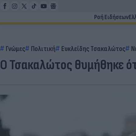
Ροή Ειδήσεων
Ελ
Γνώμες
Πολιτική
Ευκλείδης Τσακαλώτος
Ν
Ο Τσακαλώτος θυμήθηκε ό