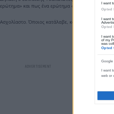
I want t
ερώτημα» και πως ένα ερώτημα «συμμαχίες ή περι
Opted 
I want 
Ασχολίαστο. Όποιος κατάλαβε, κατάλαβε.
Advertis
Opted 
I want t
of my P
was col
Opted 
Google 
I want t
web or d