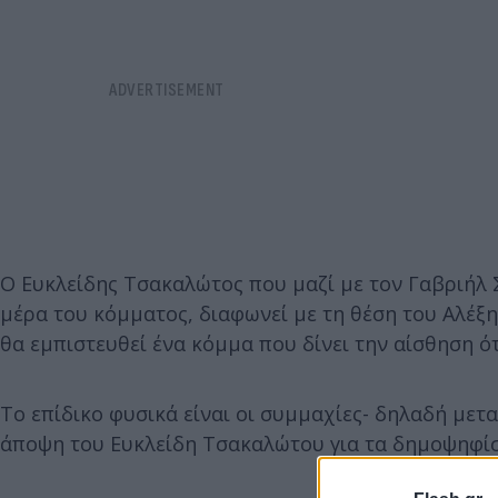
Ο Ευκλείδης Τσακαλώτος που μαζί με τον Γαβριήλ Σ
μέρα του κόμματος, διαφωνεί με τη θέση του Αλέξη
θα εμπιστευθεί ένα κόμμα που δίνει την αίσθηση ότ
Το επίδικο φυσικά είναι οι συμμαχίες- δηλαδή μετ
άποψη του Ευκλείδη Τσακαλώτου για τα δημοψηφί