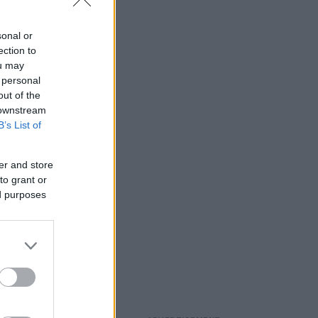
sonal or
ection to
ou may
 personal
out of the
 downstream
B’s List of
er and store
to grant or
ed purposes
αφές. Για
συμμαχικό
ση» δεν έχει
ει «σαφές