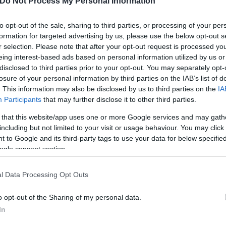
Do Not Process My Personal Information
to opt-out of the sale, sharing to third parties, or processing of your per
formation for targeted advertising by us, please use the below opt-out s
r selection. Please note that after your opt-out request is processed y
eing interest-based ads based on personal information utilized by us or
disclosed to third parties prior to your opt-out. You may separately opt-
losure of your personal information by third parties on the IAB’s list of
. This information may also be disclosed by us to third parties on the
IA
Participants
that may further disclose it to other third parties.
 that this website/app uses one or more Google services and may gath
including but not limited to your visit or usage behaviour. You may click 
 to Google and its third-party tags to use your data for below specifi
ogle consent section.
επίλυση διλημμάτων. Φτάνει το ερώτημα να είναι σ
α συμμαχήσουμε με τον τάδε αρχηγό ή με αυτό το 
l Data Processing Opt Outs
μοψήφισμα με το ερώτημα «συμμαχίες ή περιχαράκω
o opt-out of the Sharing of my personal data.
In
α μετά το 2015 ότι ένα δημοψήφισμα πρέπει να έχ