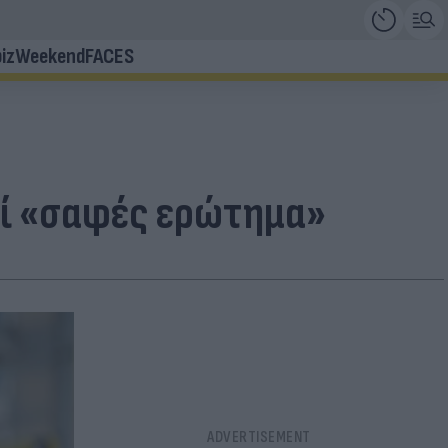
iz
Weekend
FACES
εί «σαφές ερώτημα»