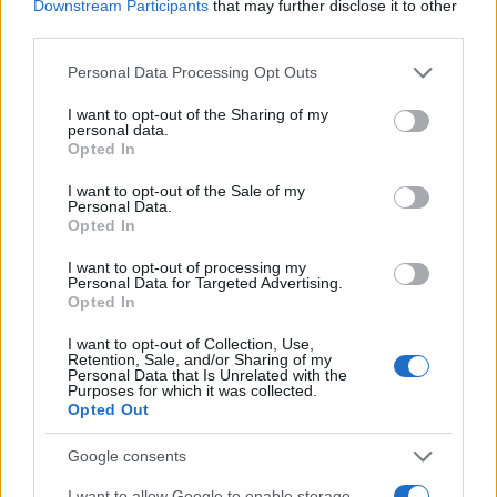
Downstream Participants
that may further disclose it to other
third parties.
Please note that this website/app uses one or more Google
Personal Data Processing Opt Outs
services and may gather and store information including but
not limited to your visit or usage behaviour. You may click to
I want to opt-out of the Sharing of my
personal data.
grant or deny consent to Google and its third-party tags to
Opted In
use your data for below specified purposes in below Google
consent section.
I want to opt-out of the Sale of my
Personal Data.
Opted In
I want to opt-out of processing my
«Δεν πάψαμε να πενθούμε»
Personal Data for Targeted Advertising.
Opted In
Ο Σταμούλης αναφέρθηκε και στον πρόσφατο γάμο
I want to opt-out of Collection, Use,
του λέγοντας πως -παρά το πένθος- ήταν ένας
Retention, Sale, and/or Sharing of my
Personal Data that Is Unrelated with the
κύκλος που έπρεπε να ολοκληρωθεί. «Με έπεισε η
Purposes for which it was collected.
Opted Out
γυναίκα μου ότι το παιδί είναι εδώ μαζί μας, επειδή
ζούσαμε και μαζί σαν οικογένεια κατά διαστήματα,
Google consents
και μπορούμε να πάμε σε ένα επόμενο βήμα για να
I want to allow Google to enable storage