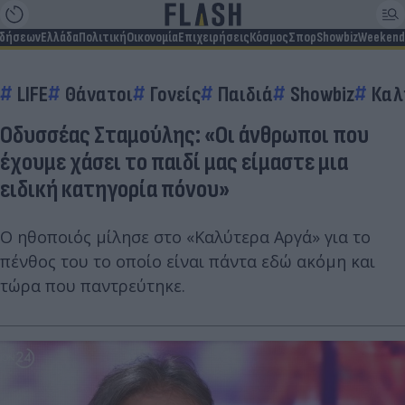
ιδήσεων
Ελλάδα
Πολιτική
Οικονομία
Επιχειρήσεις
Κόσμος
Σπορ
Showbiz
Weekend
LIFE
Θάνατοι
Γονείς
Παιδιά
Showbiz
Καλ
Οδυσσέας Σταμούλης: «Οι άνθρωποι που
έχουμε χάσει το παιδί μας είμαστε μια
ειδική κατηγορία πόνου»
Ο ηθοποιός μίλησε στο «Καλύτερα Αργά» για το
πένθος του το οποίο είναι πάντα εδώ ακόμη και
τώρα που παντρεύτηκε.