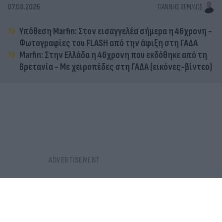
07.08.2026
ΓΙΆΝΝΗΣ ΚΈΜΜΟΣ
Υπόθεση Marfin: Στον εισαγγελέα σήμερα η 46χρονη -
Φωτογραφίες του FLASH από την άφιξη στη ΓΑΔΑ
Marfin: Στην Ελλάδα η 46χρονη που εκδόθηκε από τη
Βρετανία - Με χειροπέδες στη ΓΑΔΑ (εικόνες-βίντεο)