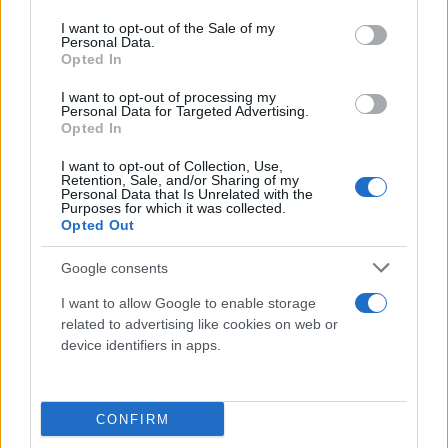
use your data for below specified purposes in below Google
τη νύχτα, όταν προσπαθείτε να ηρεμήσετε.
consent section.
I want to opt-out of the Sale of my
Personal Data.
Opted In
I want to opt-out of processing my
Personal Data for Targeted Advertising.
Opted In
I want to opt-out of Collection, Use,
Retention, Sale, and/or Sharing of my
Personal Data that Is Unrelated with the
Purposes for which it was collected.
Opted Out
Google consents
I want to allow Google to enable storage
related to advertising like cookies on web or
device identifiers in apps.
Τυρί
CONFIRM