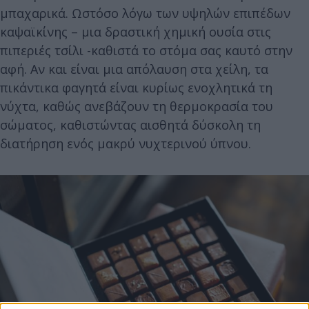
μπαχαρικά. Ωστόσο λόγω των υψηλών επιπέδων
καψαϊκίνης – μια δραστική χημική ουσία στις
πιπεριές τσίλι -καθιστά το στόμα σας καυτό στην
αφή. Αν και είναι μια απόλαυση στα χείλη, τα
πικάντικα φαγητά είναι κυρίως ενοχλητικά τη
νύχτα, καθώς ανεβάζουν τη θερμοκρασία του
σώματος, καθιστώντας αισθητά δύσκολη τη
διατήρηση ενός μακρύ νυχτερινού ύπνου.