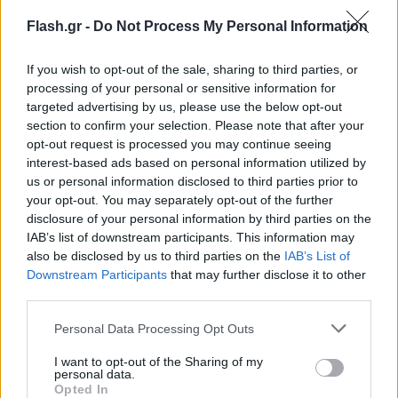
Flash.gr -
Do Not Process My Personal Information
If you wish to opt-out of the sale, sharing to third parties, or
processing of your personal or sensitive information for
targeted advertising by us, please use the below opt-out
section to confirm your selection. Please note that after your
Σοκολάτα
opt-out request is processed you may continue seeing
interest-based ads based on personal information utilized by
Η σοκολάτα είναι γεμάτη καφεΐνη, ένα διεγερτικό
us or personal information disclosed to third parties prior to
που βρίσκεται σε ροφήματα όπως ο καφές και το
your opt-out. You may separately opt-out of the further
disclosure of your personal information by third parties on the
τσάι, τα οποία είναι γνωστά για το ότι σας κρατούν
IAB’s list of downstream participants. This information may
ξύπνιους. Σύμφωνα με το Livestrong: “Η σοκολάτα
also be disclosed by us to third parties on the
IAB’s List of
περιέχει μια τριάδα ουσιών – καφεΐνη, θεοβρωμίνη
Downstream Participants
that may further disclose it to other
και ζάχαρη – που δημιουργούν τον τέλειο
third parties.
συνδυασμό για να σαμποτάρουν τον ύπνο. Η
Please note that this website/app uses one or more Google
Personal Data Processing Opt Outs
σοκολάτα είναι μια σταθερή πηγή καφεΐνης και,
services and may gather and store information including but
not limited to your visit or usage behaviour. You may click to
I want to opt-out of the Sharing of my
όπως το πρωινό σας τρέξιμο, μπορεί να σας δώσει
personal data.
grant or deny consent to Google and its third-party tags to
ένα τράνταγμα ενέργειας, το οποίο δεν χρειάζεστε
Opted In