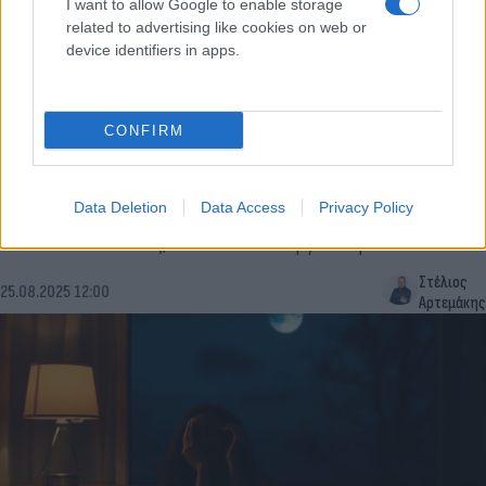
I want to allow Google to enable storage
related to advertising like cookies on web or
device identifiers in apps.
CONFIRM
Αϋπνία και έντερο: Πώς τα βακτήρια μπορούν να
επηρεάσουν τον ύπνο μας
Data Deletion
Data Access
Privacy Policy
Νέα μελέτη δείχνει ότι ορισμένα εντερικά βακτήρια αυξάνουν
τον κίνδυνο αϋπνίας, ενώ άλλα λειτουργούν προστατευτικά.
Στέλιος
25.08.2025 12:00
Αρτεμάκης