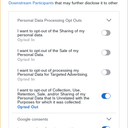
Downstream Participants
that may further disclose it to other
third parties.
Please note that this website/app uses one or more Google
Personal Data Processing Opt Outs
services and may gather and store information including but
not limited to your visit or usage behaviour. You may click to
I want to opt-out of the Sharing of my
personal data.
grant or deny consent to Google and its third-party tags to
Opted In
Δεν κοιμήθηκες καθόλου; 6 φυσικοί τρόποι για να
use your data for below specified purposes in below Google
αντέξεις μια ολόκληρη μέρα
consent section.
I want to opt-out of the Sale of my
Personal Data.
Αν η νύχτα πέρασε χωρίς ύπνο, υπάρχουν έξι φυσικοί τρόποι –
Opted In
από τα αυγά μέχρι τη σωστή ρουτίνα – για να κρατήσεις
ενέργεια όλη μέρα.
I want to opt-out of processing my
Personal Data for Targeted Advertising.
Opted In
Συντακτική
07.10.2025 15:00
Ομάδα
I want to opt-out of Collection, Use,
Flash.gr
Retention, Sale, and/or Sharing of my
Personal Data that Is Unrelated with the
Purposes for which it was collected.
Opted Out
Google consents