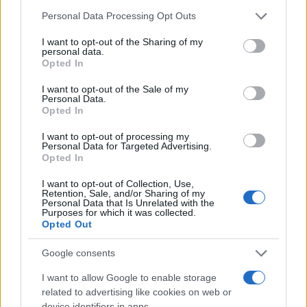
των κινητών τηλεφώνων.
Please note that this website/app uses one or more Google
Personal Data Processing Opt Outs
services and may gather and store information including but
Πολλοί καταναλωτές στρέφονται πλέον σε
not limited to your visit or usage behaviour. You may click to
I want to opt-out of the Sharing of my
personal data.
grant or deny consent to Google and its third-party tags to
συνομιλιακούς βοηθούς αντί για τις κλασικές
Opted In
use your data for below specified purposes in below Google
μηχανές αναζήτησης, για να οργανώσουν ταξίδια,
consent section.
I want to opt-out of the Sale of my
να διαλέξουν δώρα ή να βρουν νέες συνταγές.
Personal Data.
Opted In
Άλλοι, ωστόσο, ανήσυχοι για ζητήματα όπως η
ενεργειακή κατανάλωση, τα δεδομένα εκπαίδευσης
I want to opt-out of processing my
Personal Data for Targeted Advertising.
ή ο κίνδυνος για τις θέσεις εργασίας, επιλέγουν να
Opted In
κρατούν αποστάσεις.
I want to opt-out of Collection, Use,
Retention, Sale, and/or Sharing of my
Personal Data that Is Unrelated with the
Ο Νικ Καϊρίνος, ιδρυτής και διευθύνων σύμβουλος
Purposes for which it was collected.
Opted Out
της Fountech AI, χαρακτήρισε τη διάκριση
«ειλικρινή αποτίμηση» της ισχύος που έχει πλέον η
Google consents
τεχνητή νοημοσύνη, επισημαίνοντας όμως ότι «η
I want to allow Google to enable storage
αναγνώριση δεν πρέπει να συγχέεται με την
related to advertising like cookies on web or
ετοιμότητα». Όπως προειδοποίησε, «η τεχνητή
device identifiers in apps.