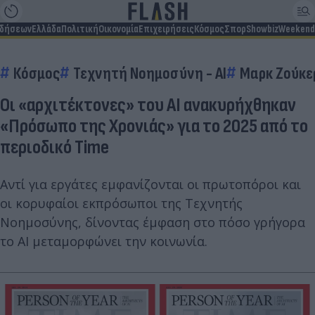
ιδήσεων
Ελλάδα
Πολιτική
Οικονομία
Επιχειρήσεις
Κόσμος
Σπορ
Showbiz
Weekend
Κόσμος
Τεχνητή Νοημοσύνη - AI
Μαρκ Ζούκε
Οι «αρχιτέκτονες» του ΑΙ ανακυρήχθηκαν
«Πρόσωπο της Χρονιάς» για το 2025 από το
περιοδικό Time
Αντί για εργάτες εμφανίζονται οι πρωτοπόροι και
οι κορυφαίοι εκπρόσωποι της Τεχνητής
Νοημοσύνης, δίνοντας έμφαση στο πόσο γρήγορα
το ΑΙ μεταμορφώνει την κοινωνία.