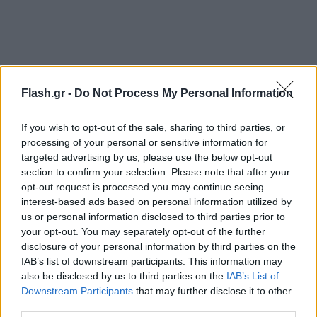
Flash.gr -
Do Not Process My Personal Information
If you wish to opt-out of the sale, sharing to third parties, or
processing of your personal or sensitive information for
targeted advertising by us, please use the below opt-out
Ο αναλυτής της Forrester, Τόμας Χισόν, σημείωσε
section to confirm your selection. Please note that after your
ότι το 2025 μπορεί να αποτελέσει «σημείο καμπής»
opt-out request is processed you may continue seeing
ως προς το πόσο συχνά η τεχνολογία εισέρχεται
interest-based ads based on personal information utilized by
us or personal information disclosed to third parties prior to
στη ζωή των ανθρώπων. «Οι περισσότεροι τη
your opt-out. You may separately opt-out of the further
χρησιμοποιούν χωρίς καν να το αντιληφθούν»,
disclosure of your personal information by third parties on the
δήλωσε, τονίζοντας ότι πλέον ενσωματώνεται σε
IAB’s list of downstream participants. This information may
also be disclosed by us to third parties on the
IAB’s List of
συσκευές, λογισμικό και υπηρεσίες με ρυθμούς
Downstream Participants
that may further disclose it to other
ταχύτερους από την εξάπλωση του διαδικτύου ή
third parties.