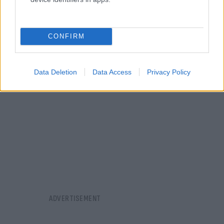
νοημοσύνη μπορεί ακόμη να εξελιχθεί σε σωτηρία
ή σε μάστιγα για την ανθρωπότητα».
CONFIRM
Data Deletion
Data Access
Privacy Policy