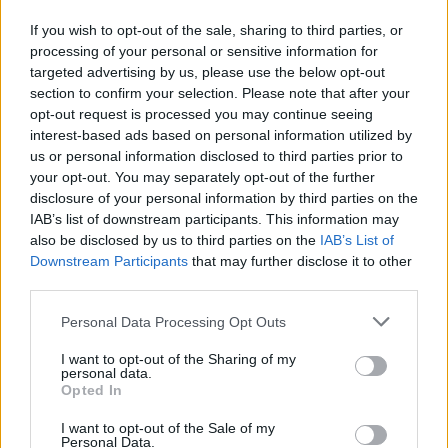
θητεία πραγματοποίησε πολύ καλή σεζόν (54
εμφανίσεις και ένα γκολ) ενώ ήταν και βασικός
If you wish to opt-out of the sale, sharing to third parties, or
πυλώνας της άμυνας στην κατάκτηση του
processing of your personal or sensitive information for
targeted advertising by us, please use the below opt-out
Conference League και στην κατάκτηση του νταμπλ
section to confirm your selection. Please note that after your
την σεζόν 2024/25.
opt-out request is processed you may continue seeing
interest-based ads based on personal information utilized by
us or personal information disclosed to third parties prior to
your opt-out. You may separately opt-out of the further
disclosure of your personal information by third parties on the
IAB’s list of downstream participants. This information may
also be disclosed by us to third parties on the
IAB’s List of
Downstream Participants
that may further disclose it to other
third parties.
Please note that this website/app uses one or more Google
Personal Data Processing Opt Outs
services and may gather and store information including but
not limited to your visit or usage behaviour. You may click to
I want to opt-out of the Sharing of my
personal data.
grant or deny consent to Google and its third-party tags to
Opted In
use your data for below specified purposes in below Google
consent section.
I want to opt-out of the Sale of my
Personal Data.