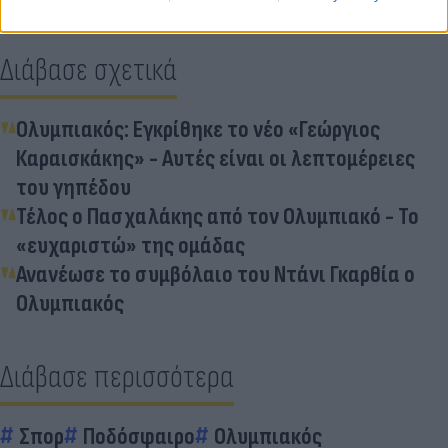
Διάβασε σχετικά
Ολυμπιακός: Εγκρίθηκε το νέο «Γεώργιος
Καραισκάκης» - Αυτές είναι οι λεπτομέρειες
του γηπέδου
Τέλος ο Πασχαλάκης από τον Ολυμπιακό - Το
«ευχαριστώ» της ομάδας
Ανανέωσε το συμβόλαιο του Ντάνι Γκαρθία ο
Ολυμπιακός
Διάβασε περισσότερα
Σπορ
Ποδόσφαιρο
Ολυμπιακός