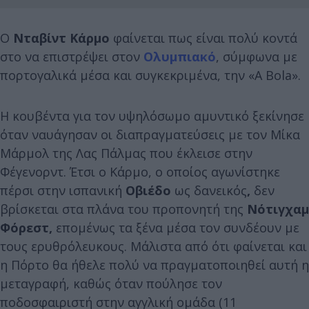
Ο
Νταβίντ Κάρμο
φαίνεται πως είναι πολύ κοντά
στο να επιστρέψει στον
Ολυμπιακό
, σύμφωνα με
πορτογαλικά μέσα και συγκεκριμένα, την «A Bola».
Η κουβέντα για τον υψηλόσωμο αμυντικό ξεκίνησε
όταν ναυάγησαν οι διαπραγματεύσεις με τον Μίκα
Μάρμολ της Λας Πάλμας που έκλεισε στην
Φέγενορντ. Έτσι ο Κάρμο, ο οποίος αγωνίστηκε
πέρσι στην ισπανική
Οβιέδο
ως δανεικός
,
δεν
βρίσκεται στα πλάνα του προπονητή της
Νότιγχαμ
Φόρεστ,
επομένως
τα ξένα μέσα τον συνδέουν με
τους ερυθρόλευκους. Μάλιστα από ότι φαίνεται και
η Πόρτο θα ήθελε πολύ να πραγματοποιηθεί αυτή η
μεταγραφή, καθώς όταν πούλησε τον
ποδοσφαιριστή στην αγγλική ομάδα (11