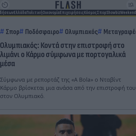
ιδήσεων
Ελλάδα
Πολιτική
Οικονομία
Επιχειρήσεις
Κόσμος
Σπορ
Showbiz
Weekend
Σπορ
Ποδόσφαιρο
Ολυμπιακός
Μεταγραφέ
Ολυμπιακός: Κοντά στην επιστροφή στο
λιμάνι ο Κάρμο σύμφωνα με πορτογαλικά
μέσα
Σύμφωνα με ρεπορτάζ της «A Bola» ο Νταβίντ
Κάρμο βρίσκεται μια ανάσα από την επιστροφή του
στον Ολυμπιακό.