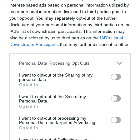
interest-based ads based on personal information utilized by
us or personal information disclosed to third parties prior to
your opt-out. You may separately opt-out of the further
disclosure of your personal information by third parties on the
IAB’s list of downstream participants. This information may
also be disclosed by us to third parties on the
IAB’s List of
Downstream Participants
that may further disclose it to other
third parties.
Το βίντεο ολοκληρώνεται με ένα από τα πιο
Please note that this website/app uses one or more Google
Personal Data Processing Opt Outs
χαρακτηριστικά στιγμιότυπα της βραδιάς, τον
services and may gather and store information including but
not limited to your visit or usage behaviour. You may click to
I want to opt-out of the Sharing of my
δακρυσμένο
Σάσα Βεζένκοβ
να κοιτάζει προς την
personal data.
grant or deny consent to Google and its third-party tags to
Opted In
εξέδρα των φίλων του Ολυμπιακού, σε μια εικόνα
use your data for below specified purposes in below Google
που αποτυπώνει όλη τη φόρτιση και τη σημασία
consent section.
I want to opt-out of the Sale of my
Personal Data.
της κατάκτησης για τους πρωταγωνιστές της
Opted In
ομάδας.
I want to opt-out of processing my
Personal Data for Targeted Advertising.
Opted In
I want to opt-out of Collection, Use,