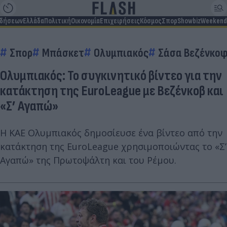
ιδήσεων
Ελλάδα
Πολιτική
Οικονομία
Επιχειρήσεις
Κόσμος
Σπορ
Showbiz
Weekend
Σπορ
Μπάσκετ
Ολυμπιακός
Σάσα Βεζένκο
Ολυμπιακός: Το συγκινητικό βίντεο για την
κατάκτηση της EuroLeague με Βεζένκοβ και
«Σ’ Αγαπώ»
Η ΚΑΕ Ολυμπιακός δημοσίευσε ένα βίντεο από την
κατάκτηση της EuroLeague χρησιμοποιώντας το «Σ’
Αγαπώ» της Πρωτοψάλτη και του Ρέμου.