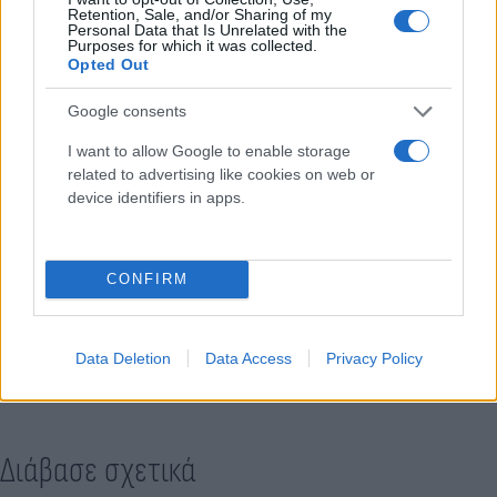
Retention, Sale, and/or Sharing of my
Personal Data that Is Unrelated with the
Purposes for which it was collected.
Opted Out
Google consents
I want to allow Google to enable storage
related to advertising like cookies on web or
device identifiers in apps.
CONFIRM
Κάνε κλικ και δες περισσότερο
Flash.gr
στην αναζήτηση της
Google
Data Deletion
Data Access
Privacy Policy
Διάβασε σχετικά