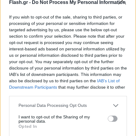
αξιολογούνται σε δεξιότητες σχετικές με την
Flash.gr -
Do Not Process My Personal Information
κατανόηση κειμένων της ελληνικής γλώσσας,
μαθηματικών και θρησκευτικών εννοιών που
If you wish to opt-out of the sale, sharing to third parties, or
processing of your personal or sensitive information for
απέκτησαν κατά τη διάρκεια της φοίτησής τους στο
targeted advertising by us, please use the below opt-out
Δημοτικό Σχολείο ή το Γυμνάσιο κατά περίπτωση.
section to confirm your selection. Please note that after your
opt-out request is processed you may continue seeing
interest-based ads based on personal information utilized by
Όπως σημειώνεται από πλευράς υπουργείου, οι
us or personal information disclosed to third parties prior to
μαθητές/τριες δεν απαιτείται να μελετήσουν
your opt-out. You may separately opt-out of the further
συγκεκριμένη ύλη για να προετοιμαστούν για τη
disclosure of your personal information by third parties on the
συμμετοχή τους στην εν λόγω δοκιμασία.
IAB’s list of downstream participants. This information may
also be disclosed by us to third parties on the
IAB’s List of
Downstream Participants
that may further disclose it to other
Η ημερομηνία διεξαγωγής της δοκιμασίας (τεστ)
third parties.
δεξιοτήτων και γνώσεων για εισαγωγή στα Δημόσια
Please note that this website/app uses one or more Google
Personal Data Processing Opt Outs
Ωνάσεια Σχολεία είναι η Κυριακή 26 Απριλίου 2026.
services and may gather and store information including but
Με τη διαδικασία αυτή οι μαθητές/τριες
not limited to your visit or usage behaviour. You may click to
I want to opt-out of the Sharing of my
personal data.
αξιολογούνται σε γνώσεις και δεξιότητες που
grant or deny consent to Google and its third-party tags to
Opted In
use your data for below specified purposes in below Google
απέκτησαν κατά τη διάρκεια της φοίτησής τους στο
consent section.