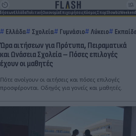
ιδήσεων
Ελλάδα
Πολιτική
Οικονομία
Επιχειρήσεις
Κόσμος
Σπορ
Showbiz
Weekend
Ελλάδα
Σχολεία
Γυμνάσιο
Λύκειο
Εκπαίδ
Ώρα αιτήσεων για Πρότυπα, Πειραματικά
και Ωνάσεια Σχολεία – Πόσες επιλογές
έχουν οι μαθητές
Πότε ανοίγουν οι αιτήσεις και πόσες επιλογές
προσφέρονται. Οδηγός για γονείς και μαθητές.