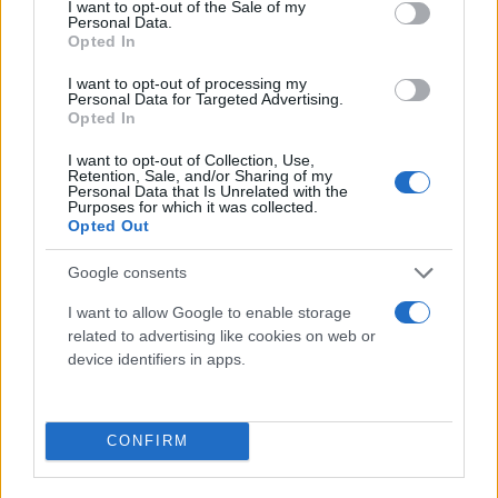
I want to opt-out of the Sale of my
Δημοτικό Σχολείο ή το Γυμνάσιο κατά περίπτωση
Personal Data.
Opted In
σχετικές με την Ελληνική Γλώσσα και τα
Μαθηματικά. Αντικείμενο της γραπτής δοκιμασίας
I want to opt-out of processing my
Personal Data for Targeted Advertising.
(τεστ) είναι στοιχεία, τα οποία οι μαθητές/τριες
Opted In
ήδη έχουν επεξεργασθεί και γνωρίζουν από τη
I want to opt-out of Collection, Use,
φοίτησή τους στο Δημοτικό Σχολείο ή το Γυμνάσιο
Retention, Sale, and/or Sharing of my
Personal Data that Is Unrelated with the
κατά περίπτωση. Ως εκ τούτου, δεν ορίζονται
Purposes for which it was collected.
συγκεκριμένες σελίδες εξεταστέας ύλης από τα
Opted Out
σχολικά εγχειρίδια και οι μαθητές/τριες δεν
Google consents
απαιτείται να μελετήσουν πρόσθετη ύλη για να
προετοιμαστούν για τη συμμετοχή τους στην εν
I want to allow Google to enable storage
related to advertising like cookies on web or
λόγω δοκιμασία.
device identifiers in apps.
Ενδεικτικά θέματα για τη δοκιμασία που αφορά
στην εισαγωγή στα Πρότυπα Σχολεία μπορείτε να
CONFIRM
βρείτε
στον εξής σύνδεσμο
.