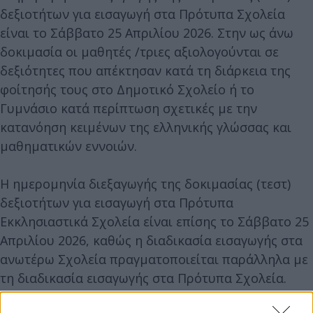
δεξιοτήτων για εισαγωγή στα Πρότυπα Σχολεία
είναι το Σάββατο 25 Απριλίου 2026. Στην ως άνω
δοκιμασία οι μαθητές /τριες αξιολογούνται σε
δεξιότητες που απέκτησαν κατά τη διάρκεια της
φοίτησής τους στο Δημοτικό Σχολείο ή το
Γυμνάσιο κατά περίπτωση σχετικές με την
κατανόηση κειμένων της ελληνικής γλώσσας και
μαθηματικών εννοιών.
Η ημερομηνία διεξαγωγής της δοκιμασίας (τεστ)
δεξιοτήτων για εισαγωγή στα Πρότυπα
Εκκλησιαστικά Σχολεία είναι επίσης το Σάββατο 25
Απριλίου 2026, καθώς η διαδικασία εισαγωγής στα
ανωτέρω Σχολεία πραγματοποιείται παράλληλα με
τη διαδικασία εισαγωγής στα Πρότυπα Σχολεία.
Στην ως άνω δοκιμασία οι μαθητές/τριες