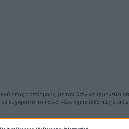
ικού αποχαιρετισμού», με τον Ozzy να ερμηνεύει κ
να ευχαριστεί το κοινό: «Δεν έχετε ιδέα πώς νιώθω