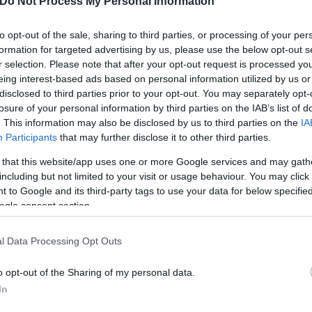
Do Not Process My Personal Information
est in peace.
pic.twitter.com/7Cv5wGa4S1
to opt-out of the sale, sharing to third parties, or processing of your per
formation for targeted advertising by us, please use the below opt-out s
r selection. Please note that after your opt-out request is processed y
eing interest-based ads based on personal information utilized by us or
disclosed to third parties prior to your opt-out. You may separately opt-
l μουσικής με τους Black Sabbath, προτού ακολου
losure of your personal information by third parties on the IAB’s list of
έσα από εμβληματικά κομμάτια όπως τα Iron Man, P
. This information may also be disclosed by us to third parties on the
IA
υγκροτήματος είτε ως σόλο καλλιτέχνης.
Participants
that may further disclose it to other third parties.
 that this website/app uses one or more Google services and may gath
including but not limited to your visit or usage behaviour. You may click 
 to Google and its third-party tags to use your data for below specifi
ogle consent section.
l Data Processing Opt Outs
o opt-out of the Sharing of my personal data.
In