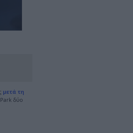
ες
μετά τη
 Park δύο