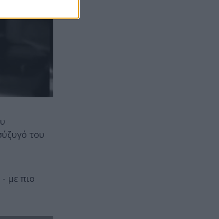
ου
σύζυγό του
- με πιο