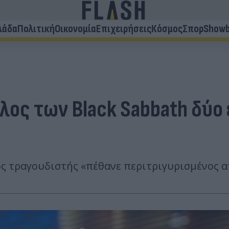
λάδα
Πολιτική
Οικονομία
Επιχειρήσεις
Κόσμος
Σπορ
Showb
λος των Black Sabbath δύο
ός τραγουδιστής «πέθανε περιτριγυρισμένος α