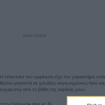
Η τελευταία του εμφάνιση είχε τον χαρακτήρα «τελ
θρόνο μπροστά σε χιλιάδες συγκινημένους fans και 
ευχαριστώ από τα βάθη της καρδιάς μου».
Ozzy Osbourne dies at 76.