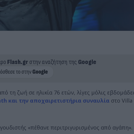
ερο
Flash.gr
στην αναζήτηση της
Google
από τη ζωή σε ηλικία 76 ετών, λίγες μόλις εβδομάδ
ath και την αποχαιρετιστήρια συναυλία
στο Villa
αγουδιστής «πέθανε περιτριγυρισμένος από αγάπη».