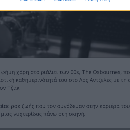
 φήμη χάρη στο ριάλιτι των 00s, The Osbournes, π
τική καθημερινότητά του στο Λος Άντζελες με τη 
τον Τζακ.
αίας ροκ ζωής που τον συνόδευαν στην καριέρα του 
μιας νυχτερίδας πάνω στη σκηνή.