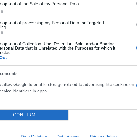
o opt-out of the Sale of my Personal Data.
In
to opt-out of processing my Personal Data for Targeted
ing.
In
o opt-out of Collection, Use, Retention, Sale, and/or Sharing
ersonal Data that Is Unrelated with the Purposes for which it
lected.
Out
consents
o allow Google to enable storage related to advertising like cookies on
evice identifiers in apps.
CONFIRM
Data Deletion
Data Access
Privacy Policy