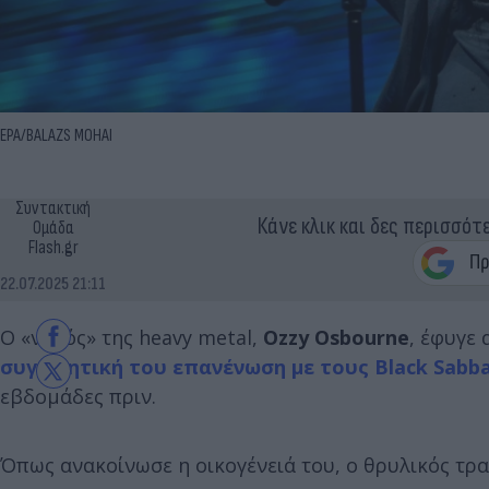
EPA/BALAZS MOHAI
Συντακτική
Κάνε κλικ και δες περισσότ
Ομάδα
Flash.gr
22.07.2025 21:11
Ο «νονός» της heavy metal,
Ozzy Osbourne
, έφυγε 
συγκινητική του επανένωση με τους Black Sabb
εβδομάδες πριν.
Όπως ανακοίνωσε η οικογένειά του, ο θρυλικός τρ