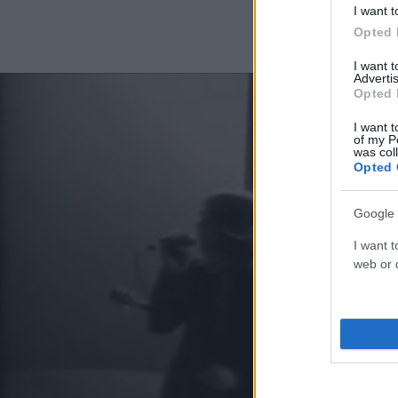
I want t
Opted 
I want 
Advertis
Opted 
I want t
of my P
was col
Opted 
Google 
I want t
web or d