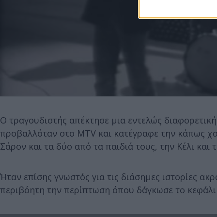
Ο τραγουδιστής απέκτησε μια εντελώς διαφορετική
προβαλλόταν στο MTV και κατέγραφε την κάπως χαο
Σάρον και τα δύο από τα παιδιά τους, την Κέλι και 
Ήταν επίσης γνωστός για τις διάσημες ιστορίες ακρ
περιβόητη την περίπτωση όπου δάγκωσε το κεφάλι 