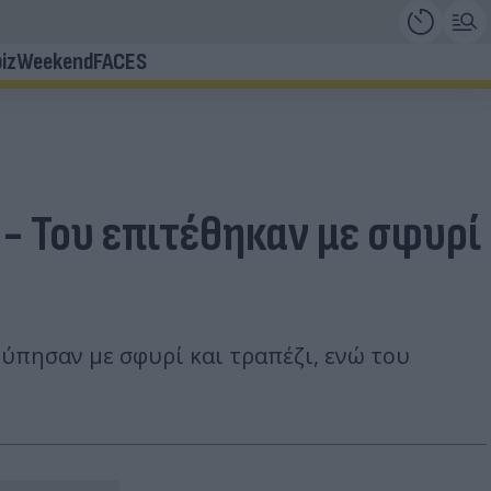
iz
Weekend
FACES
- Του επιτέθηκαν με σφυρί
τύπησαν με σφυρί και τραπέζι, ενώ του