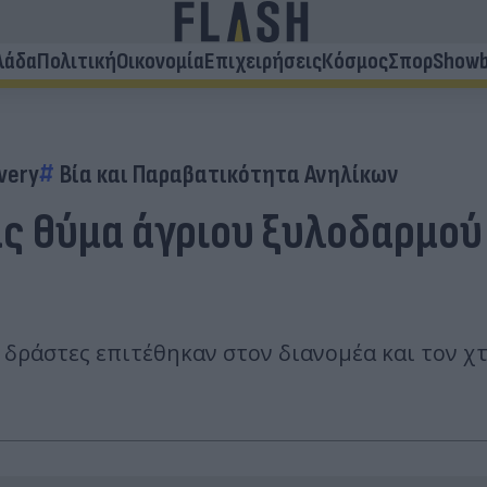
λάδα
Πολιτική
Οικονομία
Επιχειρήσεις
Κόσμος
Σπορ
Showb
very
Βία και Παραβατικότητα Ανηλίκων
ς θύμα άγριου ξυλοδαρμού 
 δράστες επιτέθηκαν στον διανομέα και τον χ