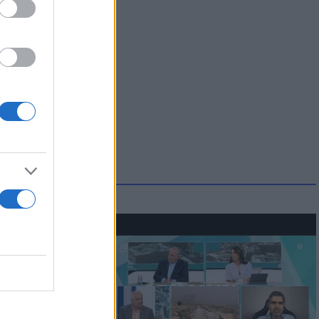
νηλίκων
ατί ο
παραίτητος
 παιδιών