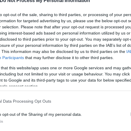
Do Not Process My Personal Information
to opt-out of the sale, sharing to third parties, or processing of your per
formation for targeted advertising by us, please use the below opt-out s
r selection. Please note that after your opt-out request is processed y
eing interest-based ads based on personal information utilized by us or
disclosed to third parties prior to your opt-out. You may separately opt-
losure of your personal information by third parties on the IAB’s list of
. This information may also be disclosed by us to third parties on the
IA
Participants
that may further disclose it to other third parties.
ονη ανασύρθηκε νεκρή από την θάλασσα
 that this website/app uses one or more Google services and may gath
including but not limited to your visit or usage behaviour. You may click 
: Βρέθηκε στρατιωτικό βλήμα - Διακόπηκε η κυκ
 to Google and its third-party tags to use your data for below specifi
ε μαχαίρι σε διανομέα για να τον ληστέψουν - Δ
ogle consent section.
δες με γυαλιά τεχνητής νοημοσύνης
l Data Processing Opt Outs
τρα: Του επιτέθηκαν τέσσερα άτομα για να τον
o opt-out of the Sharing of my personal data.
In