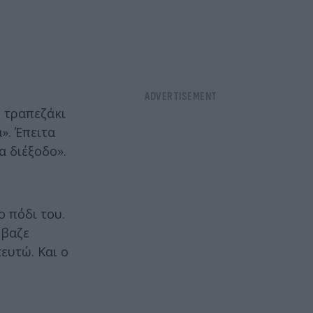
ο τραπεζάκι
». Έπειτα
α διέξοδο».
ο πόδι του.
έβαζε
ευτώ. Και ο