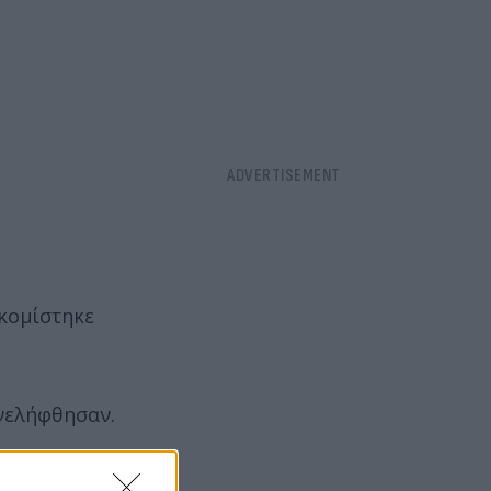
ακομίστηκε
υνελήφθησαν.