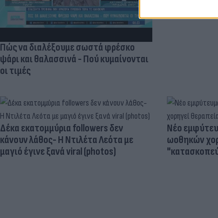
Πώς να διαλέξουμε σωστά φρέσκο
ψάρι και θαλασσινά - Πού κυμαίνονται
οι τιμές
Δέκα εκατομμύρια followers δεν
Νέο εμφύτευμ
κάνουν λάθος- Η Ντιλέτα Λεότα με
ωοθηκών χορ
μαγιό έγινε ξανά viral (photos)
"κατασκοπεύ