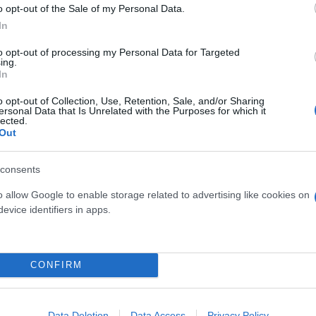
o opt-out of the Sale of my Personal Data.
In
to opt-out of processing my Personal Data for Targeted
ing.
υματισμός
Delivery
Βία και Παραβατικότητα Α
In
o opt-out of Collection, Use, Retention, Sale, and/or Sharing
ersonal Data that Is Unrelated with the Purposes for which it
lected.
Out
consents
o allow Google to enable storage related to advertising like cookies on
evice identifiers in apps.
osition για Κωνσταντέλια
CONFIRM
τ»
Καλοκαιρινές διακοπές: Γι
ελεύθερος χρόνος είναι α
για την ψυχική υγεία των
Data Deletion
Data Access
Privacy Policy