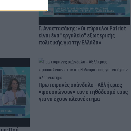
Γ. Αναστασάκης: «Οι πύραυλοι Patriot
είναι ένα "εργαλείο" εξωτερικής
πολιτικής για την Ελλάδα»
Πρωτοφανές σκάνδαλο - Aθλήτριες
«φουσκώνουν» τον στηθόδεσμό τους
για να έχουν πλεονέκτημα
ιμα: Πού