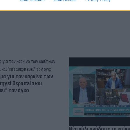
α για τον καρκίνο των
ηγεί θεραπεία και
ει" τον όγκο
Νέο ράλι ανόδου στα καύσ