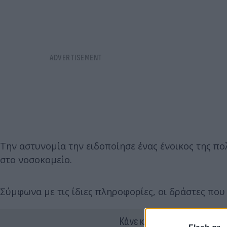
Την αστυνομία την ειδοποίησε ένας ένοικος της πο
στο νοσοκομείο.
Σύμφωνα με τις ίδιες πληροφορίες, οι δράστες πο
Κάνε κλικ και δες περισσότ