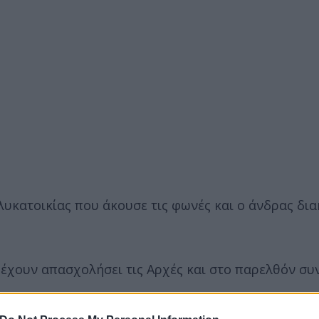
λυκατοικίας που άκουσε τις φωνές και ο άνδρας δι
υ έχουν απασχολήσει τις Αρχές και στο παρελθόν σ
ερο
Flash.gr
στην αναζήτηση της
Google