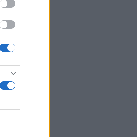
 δεν πάει
πουλήσει
ará en River.
n.