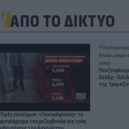
ΑΠΟ ΤΟ ΔΙΚΤΥΟ
Πανζουρλισμ
Σαλάχ - Χιλι
της Τραμπζον
Τιμές καυσίμων: «Πονοκέφαλος» το
φουλάρισμα του ρεζερβουάρ για τους
αδειούχους του Αυγούστου