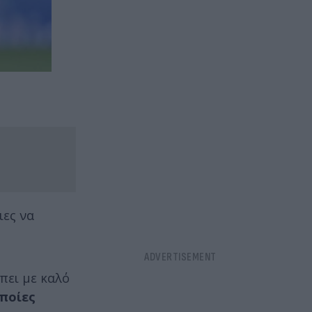
ιες να
πει με καλό
οποίες