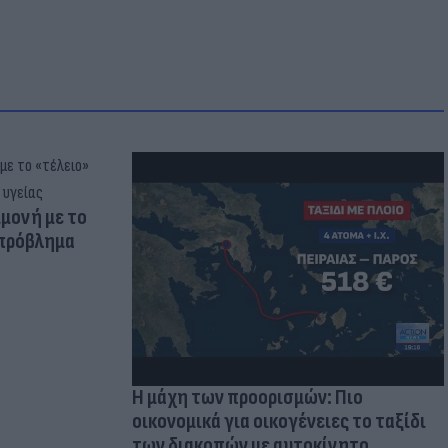
μμονή με το
 πρόβλημα
Η μάχη των προορισμών: Πιο
οικονομικά για οικογένειες το ταξίδι
των διακοπών με αυτοκίνητο