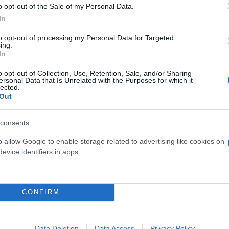
ηναϊκό, παρότι τον πιέζουν να τον… κρεμάσουν, εάν
o opt-out of the Sale of my Personal Data.
 είδηση ότι ο Μανσούρ ενέδωσε και ότι η Γοδόι θα 
In
τηριστικά ο Καλβάρι.
to opt-out of processing my Personal Data for Targeted
ing.
In
 la sociedad Mansur - Berman, Santino Andino NO jug
o opt-out of Collection, Use, Retention, Sale, and/or Sharing
ue el Monumental y ya decidió su futuro. Y está bie
ersonal Data that Is Unrelated with the Purposes for which it
lected.
e jugar en Europa.
Out
ikos de Grecia…
pic.twitter.com/rtTDSCvNvB
i (@pablocalvari)
January 10, 2026
consents
o allow Google to enable storage related to advertising like cookies on
ερο
Flash.gr
στην αναζήτηση της
Google
evice identifiers in apps.
CONFIRM
Data Deletion
Data Access
Privacy Policy