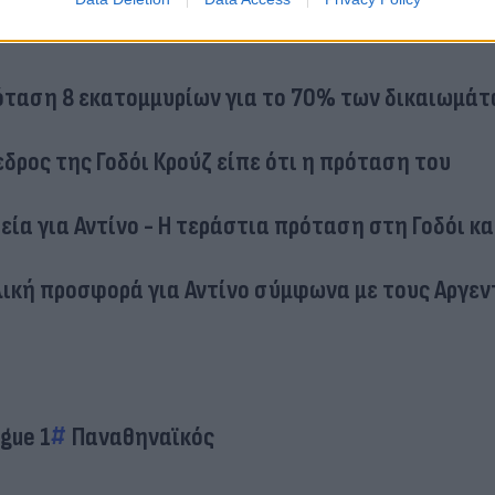
όταση 8 εκατομμυρίων για το 70% των δικαιωμάτ
εδρος της Γοδόι Κρούζ είπε ότι η πρόταση του
ία για Αντίνο - Η τεράστια πρόταση στη Γοδόι και
λική προσφορά για Αντίνο σύμφωνα με τους Αργεν
gue 1
Παναθηναϊκός