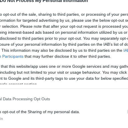
Do Not Process My Personal Information
νό δημοσιογράφο,
Πάμπλο Καλβάρι
, ο Μανσούρ έκα
τεί στον Παναθηναϊκό
. Όπως αναφέρει, αναμένοντ
to opt-out of the sale, sharing to third parties, or processing of your per
formation for targeted advertising by us, please use the below opt-out s
r selection. Please note that after your opt-out request is processed y
eing interest-based ads based on personal information utilized by us or
disclosed to third parties prior to your opt-out. You may separately opt-
losure of your personal information by third parties on the IAB’s list of
. This information may also be disclosed by us to third parties on the
IA
Participants
that may further disclose it to other third parties.
 that this website/app uses one or more Google services and may gath
including but not limited to your visit or usage behaviour. You may click 
 to Google and its third-party tags to use your data for below specifi
ogle consent section.
l Data Processing Opt Outs
o opt-out of the Sharing of my personal data.
In
νουμεντάλ και έχει ήδη αποφασίσει για το μέλλον τ