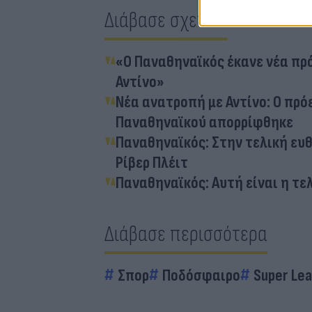
Διάβασε σχετικά
«Ο Παναθηναϊκός έκανε νέα πρ
Αντίνο»
Νέα ανατροπή με Αντίνο: Ο πρό
Παναθηναϊκού απορρίφθηκε
Παναθηναϊκός: Στην τελική ευθε
Ρίβερ Πλέιτ
Παναθηναϊκός: Αυτή είναι η τε
Διάβασε περισσότερα
Σπορ
Ποδόσφαιρο
Super Lea