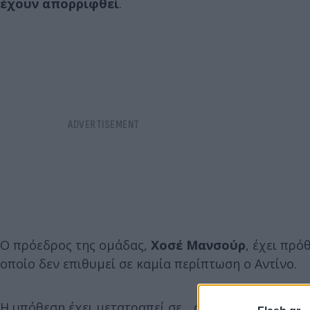
έχουν απορριφθεί
.
Ο πρόεδρος της ομάδας,
Χοσέ Μανσούρ
, έχει πρό
οποίο δεν επιθυμεί σε καμία περίπτωση ο Αντίνο.
Η υπόθεση έχει μετατραπεί σε... σίριαλ, με τα δεδ