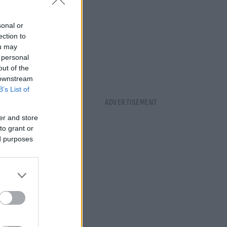
νε πίσω
αι εξελίξεις
sonal or
ection to
ou may
 personal
out of the
 downstream
B’s List of
er and store
to grant or
ed purposes
ου. Θέλει να