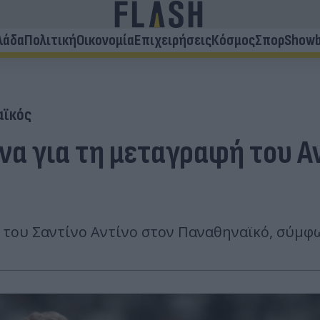
λάδα
Πολιτική
Οικονομία
Επιχειρήσεις
Κόσμος
Σπορ
Showb
αϊκός
να για τη μεταγραφή του Α
 του Σαντίνο Αντίνο στον Παναθηναϊκό, σύμφ