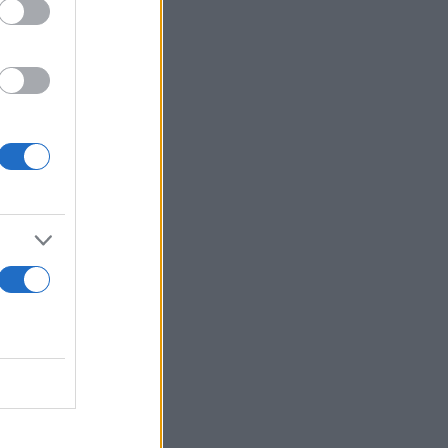
ικότητας.
 οχημάτων με
ά τις
ά