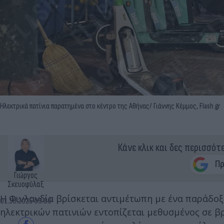
Ηλεκτρικά πατίνια παρατημένα στο κέντρο της Αθήνας/ Γιάννης Kέμμος, Flash.gr
Κάνε κλικ και δες περισσότ
Γιώργος
Σκευοφύλαξ
Η Φινλανδία βρίσκεται αντιμέτωπη με ένα παράδοξ
01.10.2025 09:00
ηλεκτρικών πατινιών εντοπίζεται μεθυσμένος σε β