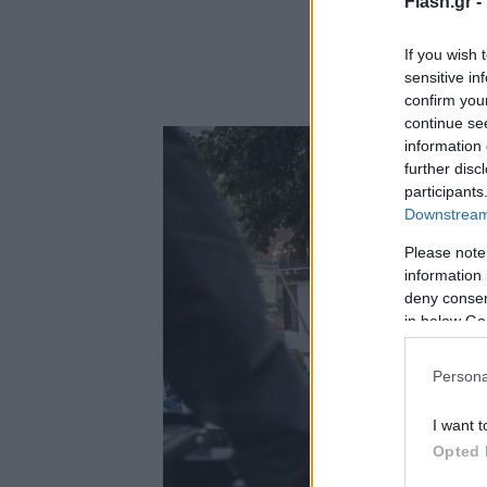
Flash.gr -
If you wish 
sensitive in
confirm you
continue se
information 
further disc
participants
Downstream 
Please note
information 
deny consent
in below Go
Persona
I want t
Opted 