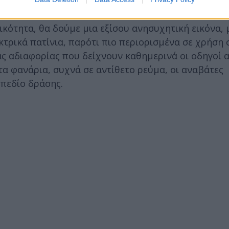
κότητα, θα δούμε μια εξίσου ανησυχητική εικόνα, 
κτρικά πατίνια, παρότι πιο περιορισμένα σε χρήση 
διας αδιαφορίας που δείχνουν καθημερινά οι οδηγοί
α φανάρια, συχνά σε αντίθετο ρεύμα, οι αναβάτες
 πεδίο δράσης.