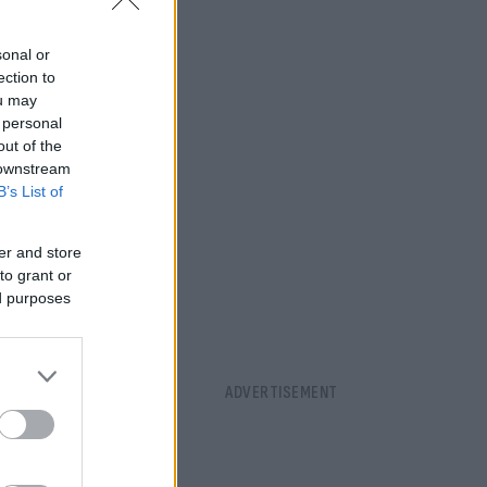
sonal or
ection to
ou may
 personal
out of the
 downstream
B’s List of
er and store
to grant or
ed purposes