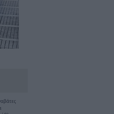
ναβάτες
α