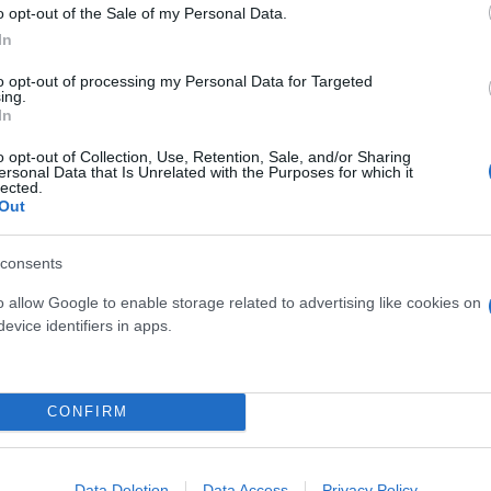
o opt-out of the Sale of my Personal Data.
In
to opt-out of processing my Personal Data for Targeted
ing.
In
o opt-out of Collection, Use, Retention, Sale, and/or Sharing
ersonal Data that Is Unrelated with the Purposes for which it
lected.
Out
αίνει τη φινλανδική κοινωνία, πλέον έχει περάσει και στον χώρο της μικροκινητ
consents
o allow Google to enable storage related to advertising like cookies on
 2025, απαγορεύει την οδήγηση ελαφρών ηλεκτρικών
evice identifiers in apps.
ράφηκαν περίπου 700 πρόστιμα, τα περισσότερα κατ
ές επισημαίνουν ότι το αλκοόλ συνδέεται με σοβαρ
υτη ανασφάλεια στους δρόμους.
CONFIRM
Data Deletion
Data Access
Privacy Policy