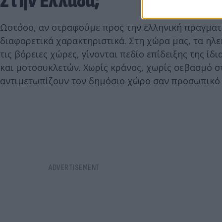
Στην Ελλάδα;
Ωστόσο, αν στραφούμε προς την ελληνική πραγματι
διαφορετικά χαρακτηριστικά. Στη χώρα μας, τα ηλε
τις βόρειες χώρες, γίνονται πεδίο επίδειξης της ί
και μοτοσυκλετών. Χωρίς κράνος, χωρίς σεβασμό στ
αντιμετωπίζουν τον δημόσιο χώρο σαν προσωπικό