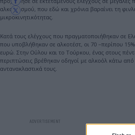
προχώρησε σε εκτεταμένους ελέγχους σε μεγάλες π
αλκοολισμού, που εδώ και χρόνια βαραίνει τη φινλ
μικροκινητικότητας.
Κατά τους ελέγχους που πραγματοποιήθηκαν σε Ελσ
που υποβλήθηκαν σε αλκοτέστ, οι 70 –περίπου 15%
ευρώ. Στην Ούλου και το Τούρκου, ένας στους πέντ
περιπτώσεις βρέθηκαν οδηγοί με αλκοόλ κάτω από τ
αντανακλαστικά τους.