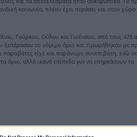
όλεις και τα αποτελέσματα ήταν σοκαριστικά. Το 
ανδική κοινωνία, πλέον έχει περάσει και στον χώρο
ίνκι, Τούρκου, Ούλου και Γιοένσου, από τους 478 
– ξεπέρασαν το νόμιμο όριο και τιμωρήθηκαν με π
ε παραβάτες είχε και παράνομο συνεπιβάτη, ενώ σε
ο όριο, αλλά ικανά επίπεδα για να επηρεάσουν τα