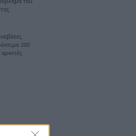
πρόβλημα του
 της
αναβάτες
ρόστιμο 200
 αρκετές