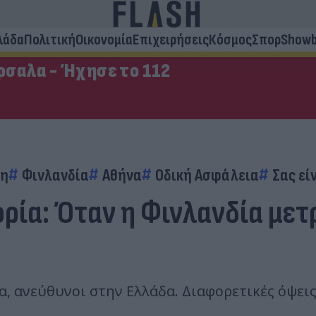
λάδα
Πολιτική
Οικονομία
Επιχειρήσεις
Κόσμος
Σπορ
Showb
σαλα - Ήχησε το 112
ση
Φινλανδία
Αθήνα
Οδική Ασφάλεια
Σας εί
ορία: Όταν η Φινλανδία μετ
, ανεύθυνοι στην Ελλάδα. Διαφορετικές όψει