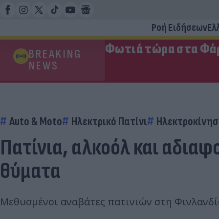
Ροή Ειδήσεων
Ελ
Φωτιά τώρα στα Φάρ
BREAKING
NEWS
Auto & Moto
Ηλεκτρικό Πατίνι
Ηλεκτροκίνη
Πατίνια, αλκοόλ και αδιαφ
θύματα
Μεθυσμένοι αναβάτες πατινιών στη Φινλανδία