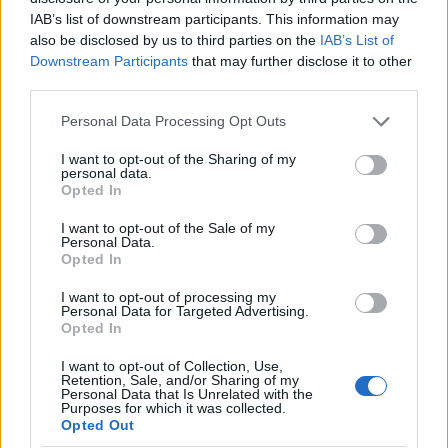
IAB’s list of downstream participants. This information may
also be disclosed by us to third parties on the
IAB’s List of
Downstream Participants
that may further disclose it to other
third parties.
Please note that this website/app uses one or more Google
Personal Data Processing Opt Outs
services and may gather and store information including but
not limited to your visit or usage behaviour. You may click to
I want to opt-out of the Sharing of my
personal data.
grant or deny consent to Google and its third-party tags to
Opted In
use your data for below specified purposes in below Google
consent section.
I want to opt-out of the Sale of my
Personal Data.
Opted In
«Ο πατέρας μου έχει ένα θέμα με την υγεία του και
δεν μπορούσε να είναι σήμερα εδώ. Ήθελα πολύ να
I want to opt-out of processing my
Personal Data for Targeted Advertising.
το αφιερώσω γιατί το έργο αυτό έχει θέμα την
Opted In
κακοποίηση. Ο πατέρας μου ήταν ο πρώτος που
I want to opt-out of Collection, Use,
θέσπισε νόμο για την κακοποίηση και την
Retention, Sale, and/or Sharing of my
Personal Data that Is Unrelated with the
ενδοοικογενειακή βία το 2006 - φανταστείτε πόσο
Purposes for which it was collected.
Opted Out
πρόσφατα - και πριν από αυτό δεν υπήρχε τίποτα.