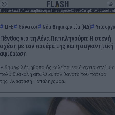
ιδήσεων
Ελλάδα
Πολιτική
Οικονομία
Επιχειρήσεις
Κόσμος
Σπορ
Showbiz
Weekend
LIFE
Θάνατοι
Νέα Δημοκρατία (ΝΔ)
Υπουργο
Πένθος για τη Λένα Παπαληγούρα: Η στενή
σχέση με τον πατέρα της και η συγκινητική
αφιέρωση
Η δημοφιλής ηθοποιός καλείται να διαχειριστεί μία
πολύ δύσκολη απώλεια, τον θάνατο του πατέρα
της, Αναστάση Παπαληγούρα.