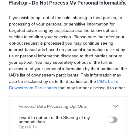
Flash.gr -
Do Not Process My Personal Information
If you wish to opt-out of the sale, sharing to third parties, or
processing of your personal or sensitive information for
targeted advertising by us, please use the below opt-out
section to confirm your selection. Please note that after your
opt-out request is processed you may continue seeing
interest-based ads based on personal information utilized by
us or personal information disclosed to third parties prior to
your opt-out. You may separately opt-out of the further
disclosure of your personal information by third parties on the
IAB’s list of downstream participants. This information may
also be disclosed by us to third parties on the
IAB’s List of
Downstream Participants
that may further disclose it to other
third parties.
Please note that this website/app uses one or more Google
Personal Data Processing Opt Outs
services and may gather and store information including but
not limited to your visit or usage behaviour. You may click to
I want to opt-out of the Sharing of my
personal data.
grant or deny consent to Google and its third-party tags to
Opted In
use your data for below specified purposes in below Google