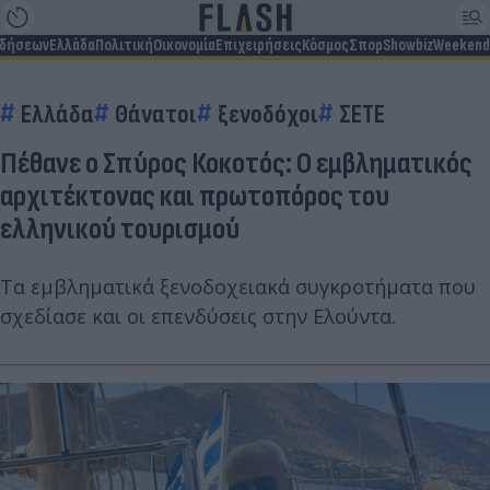
ιδήσεων
Ελλάδα
Πολιτική
Οικονομία
Επιχειρήσεις
Κόσμος
Σπορ
Showbiz
Weekend
Ελλάδα
Θάνατοι
ξενοδόχοι
ΣΕΤΕ
Πέθανε ο Σπύρος Κοκοτός: Ο εμβληματικός
αρχιτέκτονας και πρωτοπόρος του
ελληνικού τουρισμού
Τα εμβληματικά ξενοδοχειακά συγκροτήματα που
σχεδίασε και οι επενδύσεις στην Ελούντα.