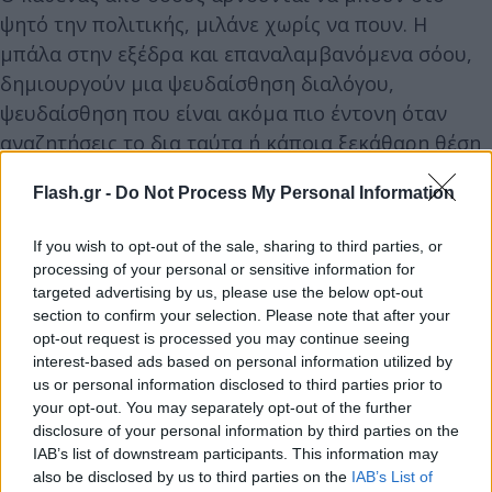
ψητό την πολιτικής, μιλάνε χωρίς να πουν. Η
μπάλα στην εξέδρα και επαναλαμβανόμενα σόου,
δημιουργούν μια ψευδαίσθηση διαλόγου,
ψευδαίσθηση που είναι ακόμα πιο έντονη όταν
αναζητήσεις το δια ταύτα ή κάποια ξεκάθαρη θέση
που θα έκανε τον πολίτη να ταυτιστεί.
Flash.gr -
Do Not Process My Personal Information
Όταν η επικοινωνία κρύβει την πολιτική, τελικά
If you wish to opt-out of the sale, sharing to third parties, or
κάνουμε πολιτικά καλλιστεία και ψηφίζεται όποιος
processing of your personal or sensitive information for
ή όποια αρέσει περισσότερο. Και όσο περισσότερο
targeted advertising by us, please use the below opt-out
section to confirm your selection. Please note that after your
αρέσει, τόσο περισσότερο κρύβει αυτά που δεν
opt-out request is processed you may continue seeing
αρέσουν και αποφεύγει να εμβαθύνει στην ουσία
interest-based ads based on personal information utilized by
της πολιτικής. Το οξύμωρο και ταυτόχρονα αστείο,
us or personal information disclosed to third parties prior to
your opt-out. You may separately opt-out of the further
είναι ότι μπορεί να κατηγορεί ο ένας τον άλλον για
disclosure of your personal information by third parties on the
όσα κάνει, ενώ κάνουν περίπου τα ίδια.
IAB’s list of downstream participants. This information may
also be disclosed by us to third parties on the
IAB’s List of