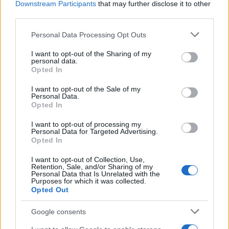
Downstream Participants
that may further disclose it to other
third parties.
Please note that this website/app uses one or more Google
Personal Data Processing Opt Outs
services and may gather and store information including but
not limited to your visit or usage behaviour. You may click to
I want to opt-out of the Sharing of my
personal data.
grant or deny consent to Google and its third-party tags to
Opted In
use your data for below specified purposes in below Google
consent section.
I want to opt-out of the Sale of my
Personal Data.
Opted In
I want to opt-out of processing my
Personal Data for Targeted Advertising.
Opted In
I want to opt-out of Collection, Use,
Retention, Sale, and/or Sharing of my
Personal Data that Is Unrelated with the
Purposes for which it was collected.
Opted Out
Google consents