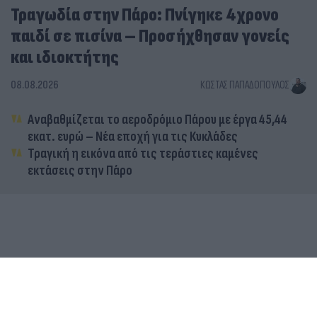
Τραγωδία στην Πάρο: Πνίγηκε 4χρονο
παιδί σε πισίνα – Προσήχθησαν γονείς
και ιδιοκτήτης
08.08.2026
ΚΏΣΤΑΣ ΠΑΠΑΔΌΠΟΥΛΟΣ
Αναβαθμίζεται το αεροδρόμιο Πάρου με έργα 45,44
εκατ. ευρώ – Νέα εποχή για τις Κυκλάδες
Τραγική η εικόνα από τις τεράστιες καμένες
εκτάσεις στην Πάρο