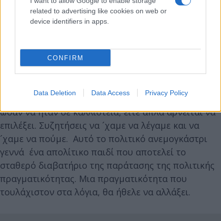
I want to allow Google to enable storage
related to advertising like cookies on web or
device identifiers in apps.
CONFIRM
Data Deletion
Data Access
Privacy Policy
Έτσι και σε τελική ανάλυση είτε κάποιος διαλέγει
ωσάν να ήταν σε καλλιστεία, είτε απλά αρνείται να
επιλέξει. Συζητήσεις να ´χαμε να λέγαμε και να
´χαμε να πούμε. Αυτό το πολιτικό ανεμογκάστρι
γεννά ένα απολίτικο παιδί που αποτελεί το
σταθερό διαβατήριο της παράτασης της πολιτικής
πραγματικότητας. Μια πραγματικότητα που
τουλάχιστον στα λόγια, θα ήθελε να αλλάξει.