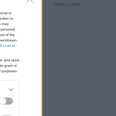
sonal or
ection to
ou may
 personal
out of the
 downstream
B’s List of
er and store
to grant or
ed purposes
κπτωση 3%, ενώ
ουν για όσους