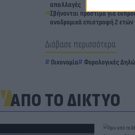
απαλλαγές
Σβήνονται πρόστιμα για εκπρό
αναδρομικά επιστροφή 2 ετών
Διάβασε περισσότερα
Οικονομία
Φορολογικές Δηλώ
ΑΠΟ ΤΟ ΔΙΚΤΥΟ