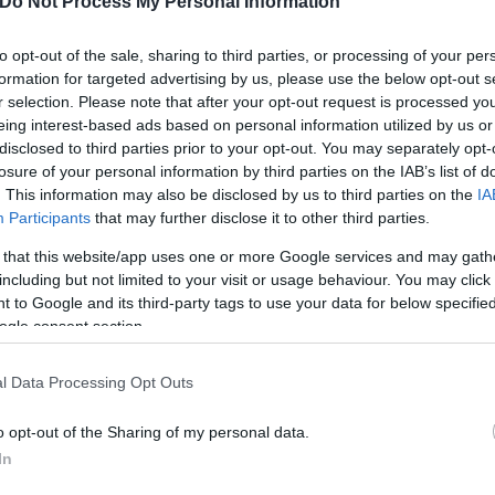
Do Not Process My Personal Information
to opt-out of the sale, sharing to third parties, or processing of your per
formation for targeted advertising by us, please use the below opt-out s
r selection. Please note that after your opt-out request is processed y
eing interest-based ads based on personal information utilized by us or
disclosed to third parties prior to your opt-out. You may separately opt-
losure of your personal information by third parties on the IAB’s list of
. This information may also be disclosed by us to third parties on the
IA
Participants
that may further disclose it to other third parties.
 that this website/app uses one or more Google services and may gath
including but not limited to your visit or usage behaviour. You may click 
 to Google and its third-party tags to use your data for below specifi
ogle consent section.
υποβάλουν τις δηλώσεις μέχρι τις 15 Ιουνίου θα έχουν έ
l Data Processing Opt Outs
έχουν έκπτωση 2%. Αυτά τα ποσοστά με τις εκπτώσεις ισχύ
o opt-out of the Sharing of my personal data.
In