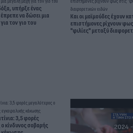
δόξα, υπήρξε ένας
έπρεπε να δώσει μια
Και οι μαϊμούδες έχουν κατ
για τον γιο του
επιστήμονες ρίχνουν φως
"φιλίες" μεταξύ διαφορε
τίνια: 3,5 φορές
 ο κίνδυνος σοβαρής
ς κάκωσης