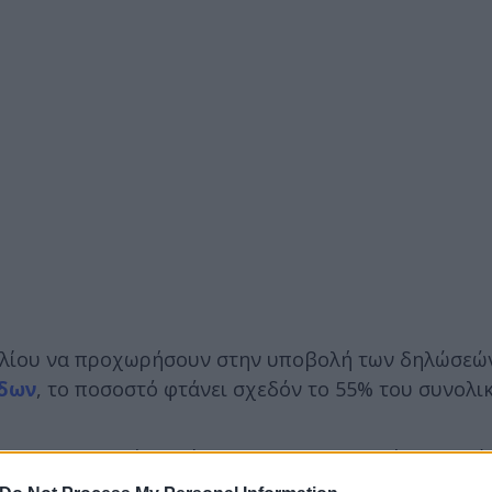
ουλίου να προχωρήσουν στην υποβολή των δηλώσεών
όδων
, το ποσοστό φτάνει σχεδόν το 55% του συνολι
εις, χρεωστικές περίπου οι 1,13 εκατομμύρια δηλώσ
επιστροφή να κυμαίνεται κοντά στα 270 ευρώ.