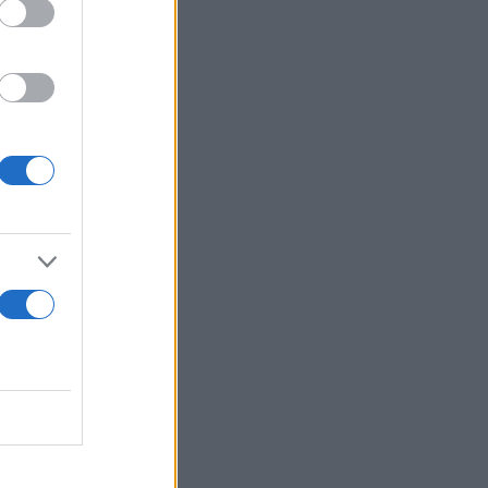
υς
υν
αι οι