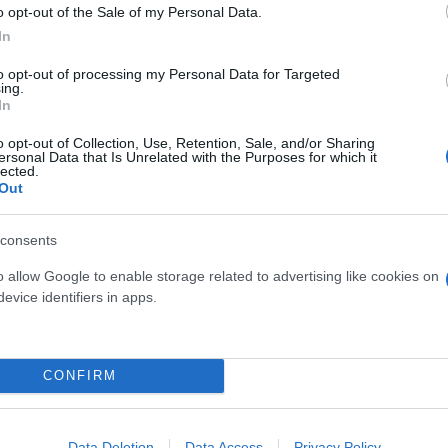
ερο
Flash.gr
στην αναζήτηση της
Google
o opt-out of the Sale of my Personal Data.
In
to opt-out of processing my Personal Data for Targeted
ing.
In
o opt-out of Collection, Use, Retention, Sale, and/or Sharing
ersonal Data that Is Unrelated with the Purposes for which it
lected.
Out
consents
Τρέχει» ο χρόνος για την έκπτωση 4%
o allow Google to enable storage related to advertising like cookies on
α πρόστιμα για εκπρόθεσμες δηλώσεις - Για ποιο
evice identifiers in apps.
στους 3 έχει «πατήσει το κουμπί» - Πόσοι παίρνο
CONFIRM
ούθηση και κυνήγι οφειλετών - Τι είναι το PARE
όθεσμες φορολογικές δηλώσεις - Το ποινολόγιο κ
Data Deletion
Data Access
Privacy Policy