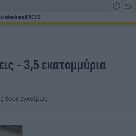
iz
Weekend
FACES
ις - 3,5 εκατομμύρια
ς τους εγκαίρως.