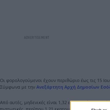
Οι φορολογούμενοι έχουν περιθώριο έως τις 15 Ι
Σύμφωνα με την
Ανεξάρτητη Αρχή Δημοσίων Εσ
Από αυτές, μηδενικές είναι 1,32 εκατομμύρια δηλώσ
πιστωτικές, περίπου 1,21 εκατομμύρια με τη μέση 