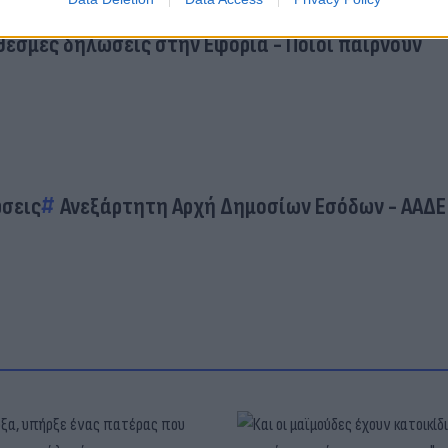
θεσμες δηλώσεις στην Εφορία - Ποιοι παίρνουν
σεις
Ανεξάρτητη Αρχή Δημοσίων Εσόδων - ΑΑΔΕ