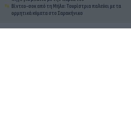
Βίντεο-σοκ από τη Μήλο: Τουρίστρια παλεύει με τα
ορμητικά κύματα στο Σαρακήνικο