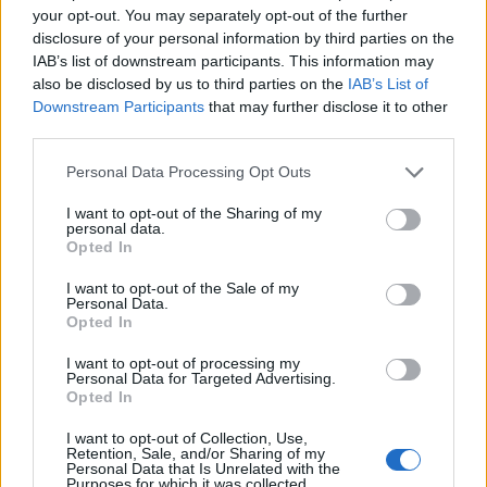
your opt-out. You may separately opt-out of the further
disclosure of your personal information by third parties on the
IAB’s list of downstream participants. This information may
also be disclosed by us to third parties on the
IAB’s List of
Downstream Participants
that may further disclose it to other
third parties.
Please note that this website/app uses one or more Google
Personal Data Processing Opt Outs
services and may gather and store information including but
not limited to your visit or usage behaviour. You may click to
I want to opt-out of the Sharing of my
personal data.
grant or deny consent to Google and its third-party tags to
Opted In
use your data for below specified purposes in below Google
consent section.
I want to opt-out of the Sale of my
Personal Data.
Opted In
I want to opt-out of processing my
Personal Data for Targeted Advertising.
Opted In
I want to opt-out of Collection, Use,
Ωστόσο δεν επιβάλλονται πρόστιμα στις ακόλουθες
Retention, Sale, and/or Sharing of my
Personal Data that Is Unrelated with the
περιπτώσεις:
Purposes for which it was collected.