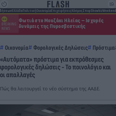
ιδήσεων
Ελλάδα
Πολιτική
Οικονομία
Επιχειρήσεις
Κόσμος
Σπορ
Showbiz
Weekend
Φωτιά στο Μουζάκι Ηλείας – Ισχυρές
BREAKING
δυνάμεις της Πυροσβεστικής
NEWS
Οικονομία
Φορολογικές Δηλώσεις
Πρόστιμα
«Αυτόματα» πρόστιμα για εκπρόθεσμες
φορολογικές δηλώσεις - Το ποινολόγιο και
οι απαλλαγές
Πώς θα λειτουργεί το νέο σύστημα της ΑΑΔΕ.