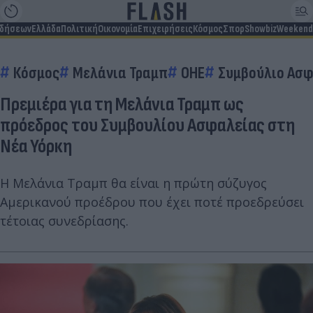
ιδήσεων
Ελλάδα
Πολιτική
Οικονομία
Επιχειρήσεις
Κόσμος
Σπορ
Showbiz
Weekend
Κόσμος
Μελάνια Τραμπ
ΟΗΕ
Συμβούλιο Ασ
Πρεμιέρα για τη Μελάνια Τραμπ ως
πρόεδρος του Συμβουλίου Ασφαλείας στη
Νέα Υόρκη
Η Μελάνια Τραμπ θα είναι η πρώτη σύζυγος
Αμερικανού προέδρου που έχει ποτέ προεδρεύσει
τέτοιας συνεδρίασης.