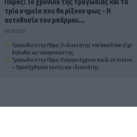
Πάρος: Το χρονικό της τραγωδίας και τα
τρία σημεία που θα ρίξουν φως - Η
αυτοθυσία του μπάρμαν...
08.08.2026
Τραγωδία στην Πάρο: Ο ιδιοκτήτης του beach bar είχε
δηλωθεί ως ναυαγοσώστης
Τραγωδία στην Πάρο: Πνίγηκε 4χρονο παιδί σε πισίνα
– Προσήχθησαν γονείς και ιδιοκτήτης