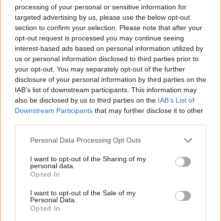
processing of your personal or sensitive information for
προεδρία
targeted advertising by us, please use the below opt-out
section to confirm your selection. Please note that after your
Οι Ηνωμένες Πολιτείες αναλαμβάνουν τον Μάρτιο
opt-out request is processed you may continue seeing
την εναλλασσόμενη προεδρία του Συμβουλίου
interest-based ads based on personal information utilized by
us or personal information disclosed to third parties prior to
Ασφαλείας, γεγονός που περιλαμβάνει να
your opt-out. You may separately opt-out of the further
προεδρεύουν στις συνεδριάσεις. Οι πρεσβευτές
disclosure of your personal information by third parties on the
των χωρών στον ΟΗΕ ή κυβερνητικοί
IAB’s list of downstream participants. This information may
αντιπρόσωποι συνήθως ηγούνται των
also be disclosed by us to third parties on the
IAB’s List of
Downstream Participants
that may further disclose it to other
συνεδριάσεων του 15μελούς σώματος.
third parties.
Please note that this website/app uses one or more Google
Personal Data Processing Opt Outs
Όποια χώρα ασκεί την προεδρία του συμβουλίου για τον
services and may gather and store information including but
μήνα, έχει τη δυνατότητα να επιλέξει το θέμα για
not limited to your visit or usage behaviour. You may click to
I want to opt-out of the Sharing of my
personal data.
grant or deny consent to Google and its third-party tags to
ορισμένες συνεδριάσεις-υπογραφές.
Opted In
use your data for below specified purposes in below Google
consent section.
I want to opt-out of the Sale of my
Η εμφάνιση λοιπόν της Μελάνια Τραμπ θα γίνει με
Personal Data.
Opted In
φόντο τεταμένες σχέσεις ανάμεσα στην κυβέρνηση