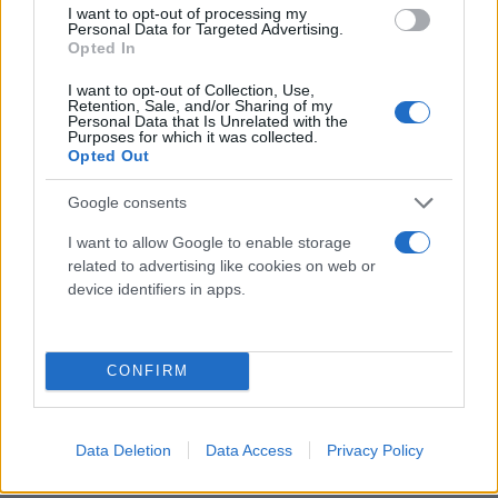
του προέδρου Ντόναλντ Τραμπ και τα Ηνωμένα
I want to opt-out of processing my
Personal Data for Targeted Advertising.
Έθνη. Σύμφωνα με τον ΟΗΕ, οι ΗΠΑ χρωστούν στον
Opted In
οργανισμό δισεκατομμύρια δολάρια.
I want to opt-out of Collection, Use,
Retention, Sale, and/or Sharing of my
Personal Data that Is Unrelated with the
Purposes for which it was collected.
Opted Out
Google consents
I want to allow Google to enable storage
related to advertising like cookies on web or
device identifiers in apps.
CONFIRM
Data Deletion
Data Access
Privacy Policy