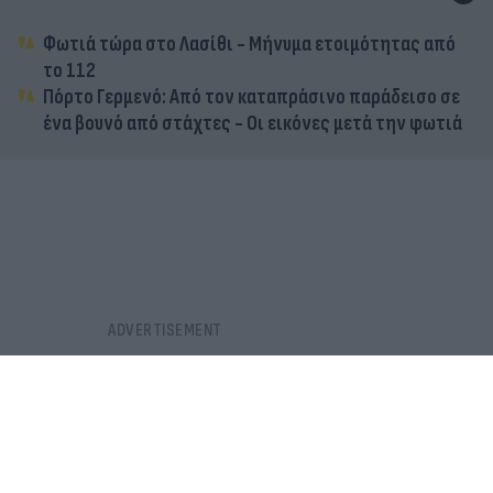
Φωτιά τώρα στο Λασίθι - Μήνυμα ετοιμότητας από
το 112
Πόρτο Γερμενό: Από τον καταπράσινο παράδεισο σε
ένα βουνό από στάχτες - Οι εικόνες μετά την φωτιά