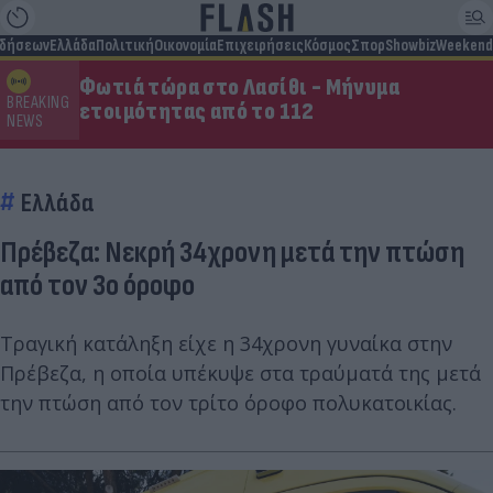
ιδήσεων
Ελλάδα
Πολιτική
Οικονομία
Επιχειρήσεις
Κόσμος
Σπορ
Showbiz
Weekend
Φωτιά τώρα στο Λασίθι - Μήνυμα
BREAKING
ετοιμότητας από το 112
NEWS
Ελλάδα
Πρέβεζα: Νεκρή 34χρονη μετά την πτώση
από τον 3ο όροφο
Τραγική κατάληξη είχε η 34χρονη γυναίκα στην
Πρέβεζα, η οποία υπέκυψε στα τραύματά της μετά
την πτώση από τον τρίτο όροφο πολυκατοικίας.