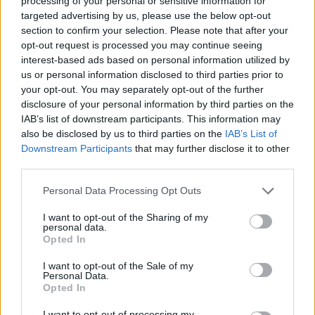
περιστατικού
processing of your personal or sensitive information for
targeted advertising by us, please use the below opt-out
section to confirm your selection. Please note that after your
opt-out request is processed you may continue seeing
interest-based ads based on personal information utilized by
us or personal information disclosed to third parties prior to
your opt-out. You may separately opt-out of the further
disclosure of your personal information by third parties on the
IAB’s list of downstream participants. This information may
also be disclosed by us to third parties on the
IAB’s List of
Downstream Participants
that may further disclose it to other
third parties.
Please note that this website/app uses one or more Google
Personal Data Processing Opt Outs
services and may gather and store information including but
not limited to your visit or usage behaviour. You may click to
I want to opt-out of the Sharing of my
personal data.
grant or deny consent to Google and its third-party tags to
Opted In
use your data for below specified purposes in below Google
consent section.
I want to opt-out of the Sale of my
Personal Data.
Opted In
I want to opt-out of processing my