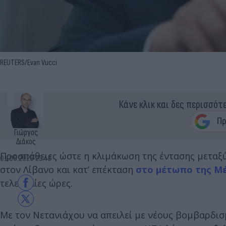
REUTERS/Evan Vucci
Κάνε κλικ και δες περισσότ
Γιώργος
Διάκος
Προσπάθειες ώστε η κλιμάκωση της έντασης μεταξύ
01.06.2026 23:48
στον Λίβανο και κατ’ επέκταση
στο μέτωπο της Μ
τελευταίες ώρες.
Με τον Νετανιάχου να απειλεί με νέους βομβαρδισ