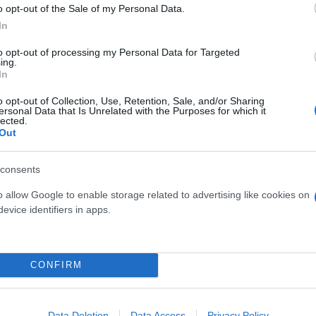
o opt-out of the Sale of my Personal Data.
In
to opt-out of processing my Personal Data for Targeted
ing.
In
o opt-out of Collection, Use, Retention, Sale, and/or Sharing
ersonal Data that Is Unrelated with the Purposes for which it
lected.
Out
consents
 μεσολαβητών, δεσμεύτηκε πως δεν θα επιτεθεί στ
o allow Google to enable storage related to advertising like cookies on
λή συνομιλία με τη Χεζμπολάχ και συμφώνησαν ότ
evice identifiers in apps.
κά ο Αμερικανός πρόεδρος.
CONFIRM
Data Deletion
Data Access
Privacy Policy