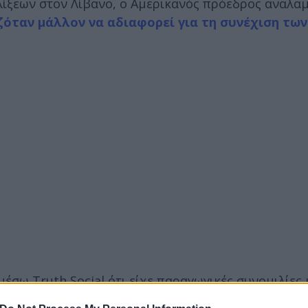
ελίξεων στον Λίβανο, ο Αμερικανός πρόεδρος αναλα
ζόταν μάλλον να αδιαφορεί για τη συνέχιση των
έσω Truth Social ότι είχε παραγωγικές συνομιλίες 
λλά και την Χεζμπολάχ. Όπως
αναφέρει μάλιστα τ