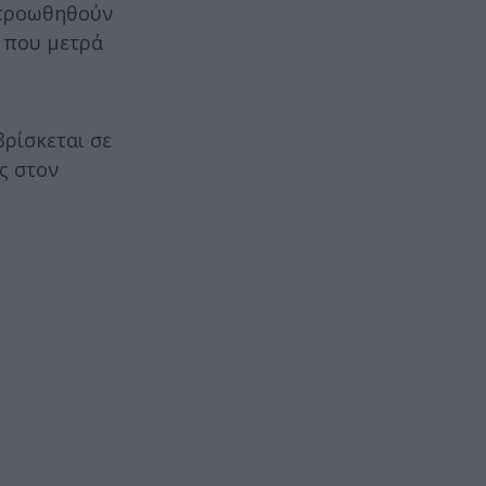
α προωθηθούν
υ που μετρά
βρίσκεται σε
ις στον