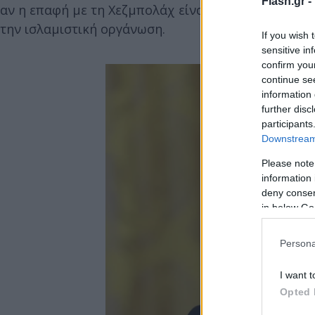
Flash.gr -
αν η επαφή με τη Χεζμπολάχ είναι αλήθεια, τότε ο
την ισλαμιστική οργάνωση.
If you wish 
sensitive in
confirm you
continue se
information 
further disc
participants
Downstream 
Please note
information 
deny consent
in below Go
Persona
I want t
Opted 