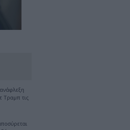
 ανάφλεξη
τ Τραμπ τις
αποσύρεται