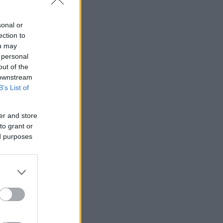
απευθείας με
sonal or
ection to
ou may
 personal
out of the
 downstream
B’s List of
er and store
to grant or
ed purposes