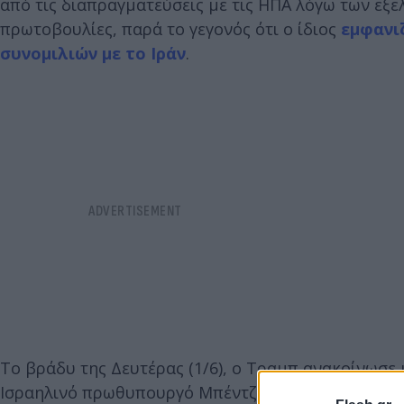
από τις διαπραγματεύσεις με τις ΗΠΑ λόγω των εξ
πρωτοβουλίες, παρά το γεγονός ότι ο ίδιος
εμφανι
συνομιλιών με το Ιράν
.
Το βράδυ της Δευτέρας (1/6), ο Τραμπ ανακοίνωσε μ
Ισραηλινό πρωθυπουργό Μπέντζαμιν Νετανιάχου α