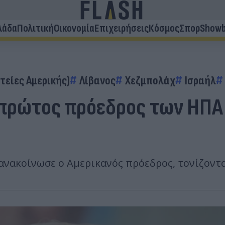
λάδα
Πολιτική
Οικονομία
Επιχειρήσεις
Κόσμος
Σπορ
Showb
τείες Αμερικής)
Λίβανος
Χεζμπολάχ
Ισραήλ
ο πρώτος πρόεδρος των ΗΠΑ
νακοίνωσε ο Αμερικανός πρόεδρος, τονίζοντας