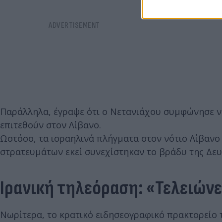
Παράλληλα, έγραψε ότι ο Νετανιάχου συμφώνησε ν
επιτεθούν στον Λίβανο.
Ωστόσο, τα ισραηλινά πλήγματα στον νότιο Λίβανο 
στρατευμάτων εκεί συνεχίστηκαν το βράδυ της Δευ
Ιρανική τηλεόραση: «Τελειώνει
Νωρίτερα, το κρατικό ειδησεογραφικό πρακτορείο τ