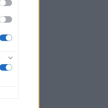
ο Ισραήλ.
ι όλοι οι