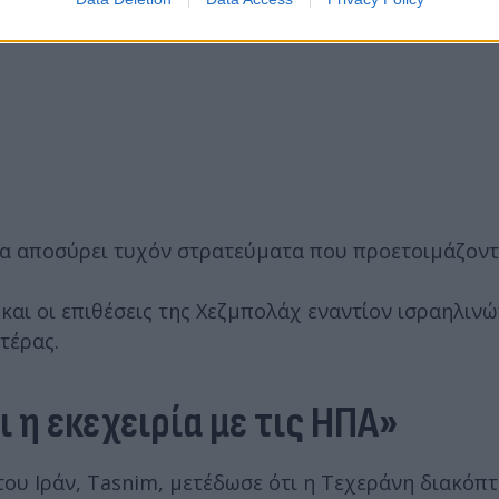
α αποσύρει τυχόν στρατεύματα που προετοιμάζοντ
και οι επιθέσεις της Χεζμπολάχ εναντίον ισραηλινώ
τέρας.
 η εκεχειρία με τις ΗΠΑ»
ου Ιράν, Tasnim, μετέδωσε ότι η Τεχεράνη διακόπτε