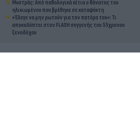
Μυστράς: Από παθολογικά αίτια ο θάνατος του
ηλικιωμένου που βρέθηκε σε καταψύκτη
«Έλεγε να μην ρωτούν για τον πατέρα του»: Τι
αποκαλύπτει στον FLASH συγγενής του 55χρονου
ξενοδόχου