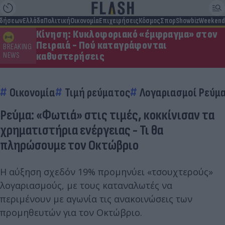
ιδήσεων
Ελλάδα
Πολιτική
Οικονομία
Επιχειρήσεις
Κόσμος
Σπορ
Showbiz
Weekend
Κίνηση: Κυκλοφοριακό «έμφραγμα» στον
Πειραιά - Πού καταγράφονται
BREAKING
καθυστερήσεις
NEWS
Οικονομία
Τιμή ρεύματος
Λογαριασμοί Ρεύμ
Ρεύμα: «Φωτιά» στις τιμές, κοκκίνισαν τα
χρηματιστήρια ενέργειας - Τι θα
πληρώσουμε τον Οκτώβριο
Η αύξηση σχεδόν 19% προμηνύει «τσουχτερούς»
λογαριασμούς, με τους καταναλωτές να
περιμένουν με αγωνία τις ανακοινώσεις των
προμηθευτών για τον Οκτώβριο.