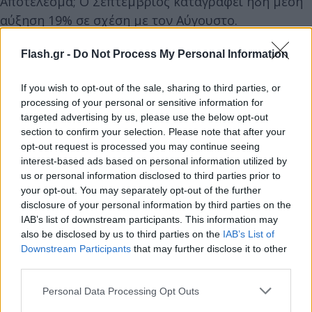
Αποτέλεσμα; Ο Σεπτέμβριος καταγράφει ήδη μέση
αύξηση 19% σε σχέση με τον Αύγουστο.
Flash.gr -
Do Not Process My Personal Information
Τι σημαίνει για την Ελλάδα
If you wish to opt-out of the sale, sharing to third parties, or
Στη χώρα μας, η μέση τιμή από την αρχή του μήνα
processing of your personal or sensitive information for
μέχρι σήμερα ανέρχεται στα 90,99 €/MWh, έναντι
targeted advertising by us, please use the below opt-out
73,73 €/MWh τον Αύγουστο.
Η αύξηση σχεδόν 19%
section to confirm your selection. Please note that after your
opt-out request is processed you may continue seeing
προμηνύει «τσουχτερούς» λογαριασμούς, με τους
interest-based ads based on personal information utilized by
καταναλωτές να περιμένουν με αγωνία τις
us or personal information disclosed to third parties prior to
ανακοινώσεις των προμηθευτών για τον Οκτώβριο.
your opt-out. You may separately opt-out of the further
disclosure of your personal information by third parties on the
IAB’s list of downstream participants. This information may
also be disclosed by us to third parties on the
IAB’s List of
Downstream Participants
that may further disclose it to other
third parties.
Please note that this website/app uses one or more Google
Personal Data Processing Opt Outs
services and may gather and store information including but