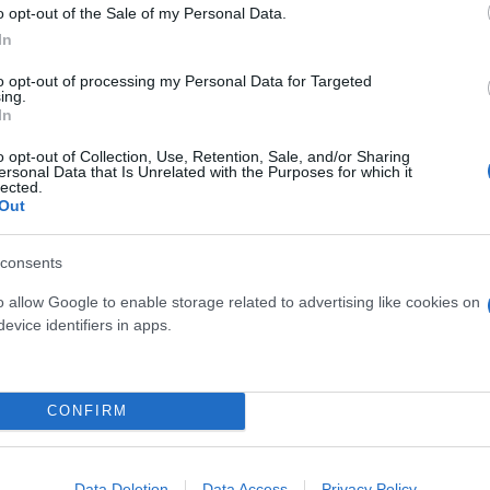
o opt-out of the Sale of my Personal Data.
In
λλαρίδης κατηγόρησε το νέο κόμμα ότι επενδύει κυρ
to opt-out of processing my Personal Data for Targeted
ing.
ικό σχέδιο. Όπως σημείωσε, έννοιες όπως η φορολο
In
ν ως πολιτικά συνθήματα αν δεν συνοδεύονται από 
o opt-out of Collection, Use, Retention, Sale, and/or Sharing
ersonal Data that Is Unrelated with the Purposes for which it
lected.
Out
θετήσεις στελεχών της Ελληνικής Αριστερής Συμπα
 συνεργασίες με τις υπόλοιπες δυνάμεις του προοδ
consents
το ΠΑΣΟΚ για την κυριαρχία στην Κεντροαριστερά.
o allow Google to enable storage related to advertising like cookies on
evice identifiers in apps.
ου όρου «Αριστερά» από το νέο κόμμα του Αλέξη Τσ
κό παιχνίδι συμβόλων παρά μια ουσιαστική αναφορά
CONFIRM
Data Deletion
Data Access
Privacy Policy