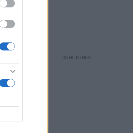
ίως σε
γική
σαφείς και
ράταξης
ευτικού
ίπρα,
 στις