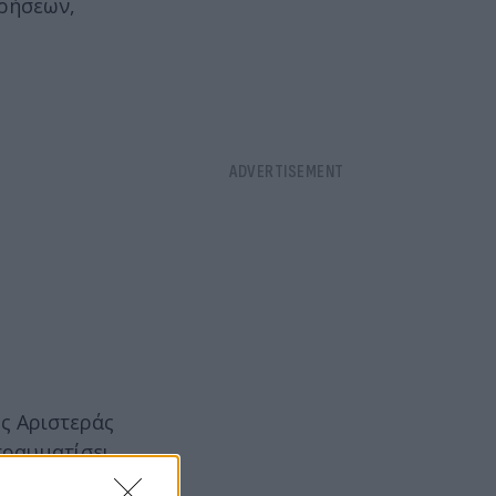
ωρήσεων,
ης Αριστεράς
τραυματίσει