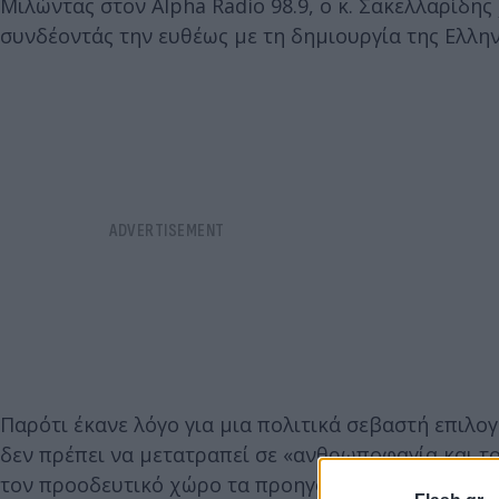
Μιλώντας στον Alpha Radio 98.9, ο κ. Σακελλαρίδ
συνδέοντάς την ευθέως με τη δημιουργία της Ελλη
Παρότι έκανε λόγο για μια πολιτικά σεβαστή επιλο
δεν πρέπει να μετατραπεί σε «ανθρωποφαγία και τ
τον προοδευτικό χώρο τα προηγούμενα χρόνια.