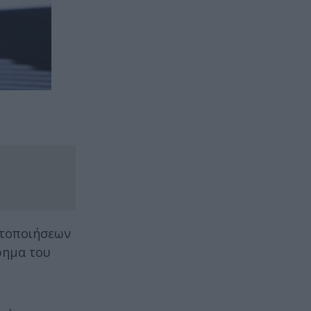
τητοποιήσεων
ρημα του