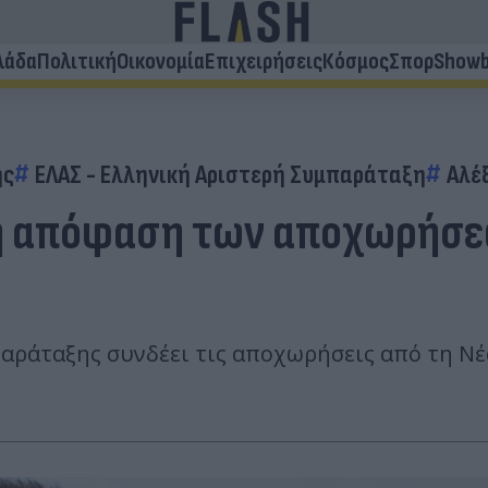
λάδα
Πολιτική
Οικονομία
Επιχειρήσεις
Κόσμος
Σπορ
Showb
ης
ΕΛΑΣ - Ελληνική Αριστερή Συμπαράταξη
Αλέ
η απόφαση των αποχωρήσεω
αράταξης συνδέει τις αποχωρήσεις από τη Νέα