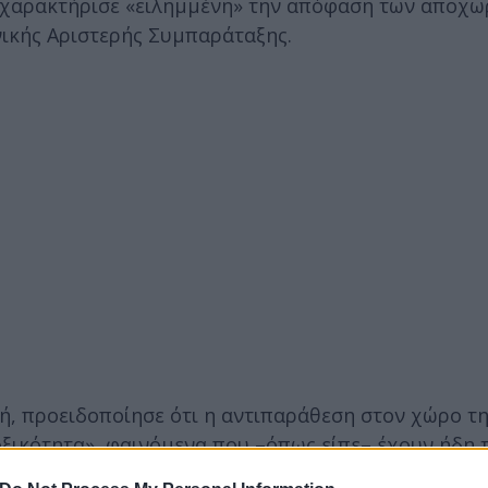
ης χαρακτήρισε «ειλημμένη» την απόφαση των αποχ
νικής Αριστερής Συμπαράταξης.
γή, προειδοποίησε ότι η αντιπαράθεση στον χώρο τ
οξικότητα», φαινόμενα που –όπως είπε– έχουν ήδη 