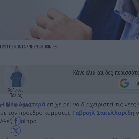
ΓΙΩΡΓΟΣ ΚΟΝΤΑΡΙΝΗΣ/EUROKINISSI
Κάνε κλικ και δες περισσότ
Χρήστος
Τέλιος
Η
Νέα Αριστερά
επιχειρεί να διαχειριστεί τις νέ
02.06.2026 15:04
με τον πρόεδρο κόμματος
Γαβριήλ Σακελλαρίδη
ν
Αλέξη Τσίπρα.