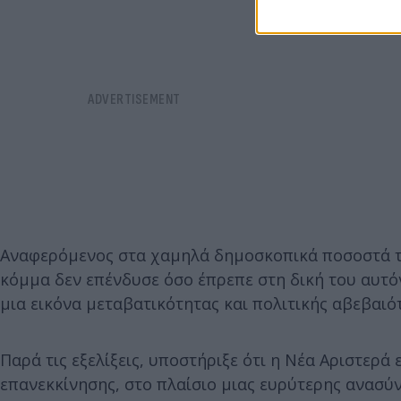
Αναφερόμενος στα χαμηλά δημοσκοπικά ποσοστά τη
κόμμα δεν επένδυσε όσο έπρεπε στη δική του αυτό
μια εικόνα μεταβατικότητας και πολιτικής αβεβαιό
Παρά τις εξελίξεις, υποστήριξε ότι η Νέα Αριστερά
επανεκκίνησης, στο πλαίσιο μιας ευρύτερης ανασύν