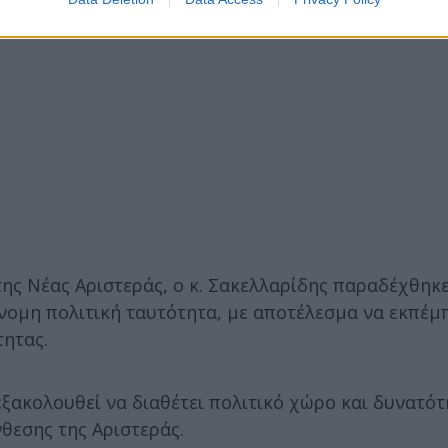
ς Νέας Αριστεράς, ο κ. Σακελλαρίδης παραδέχθηκε
νομη πολιτική ταυτότητα, με αποτέλεσμα να εκπέμ
τητας.
 εξακολουθεί να διαθέτει πολιτικό χώρο και δυνατό
θεσης της Αριστεράς.