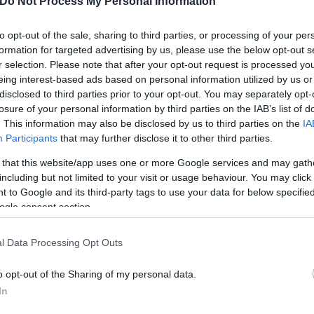
Do Not Process My Personal Information
άδας θα αποτελέσει πλήγμα για την αντιπολίτευση,
to opt-out of the sale, sharing to third parties, or processing of your per
formation for targeted advertising by us, please use the below opt-out s
μερα μια ιδιαίτερα μαχητική παρουσία απέναντι στ
r selection. Please note that after your opt-out request is processed y
eing interest-based ads based on personal information utilized by us or
disclosed to third parties prior to your opt-out. You may separately opt-
losure of your personal information by third parties on the IAB’s list of
. This information may also be disclosed by us to third parties on the
IA
Participants
that may further disclose it to other third parties.
 that this website/app uses one or more Google services and may gath
including but not limited to your visit or usage behaviour. You may click 
 to Google and its third-party tags to use your data for below specifi
ogle consent section.
l Data Processing Opt Outs
o opt-out of the Sharing of my personal data.
In