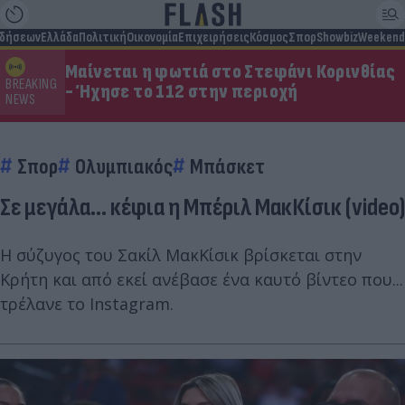
ιδήσεων
Ελλάδα
Πολιτική
Οικονομία
Επιχειρήσεις
Κόσμος
Σπορ
Showbiz
Weekend
Μαίνεται η φωτιά στο Στεφάνι Κορινθίας
BREAKING
- Ήχησε το 112 στην περιοχή
NEWS
Σπορ
Ολυμπιακός
Μπάσκετ
Σε μεγάλα... κέφια η Μπέριλ ΜακΚίσικ (video)
Η σύζυγος του Σακίλ ΜακΚίσικ βρίσκεται στην
Κρήτη και από εκεί ανέβασε ένα καυτό βίντεο που...
τρέλανε το Instagram.