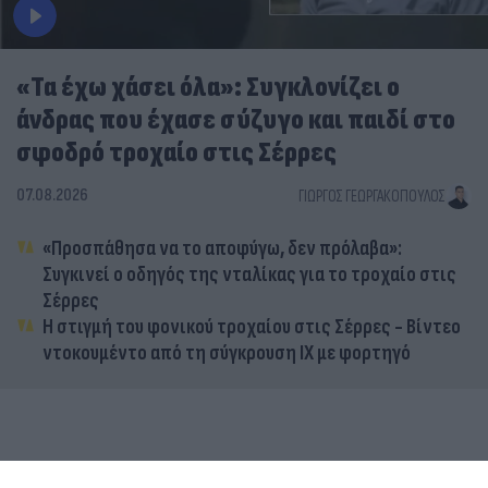
«Τα έχω χάσει όλα»: Συγκλονίζει ο
άνδρας που έχασε σύζυγο και παιδί στο
σφοδρό τροχαίο στις Σέρρες
07.08.2026
ΓΙΏΡΓΟΣ ΓΕΩΡΓΑΚΌΠΟΥΛΟΣ
«Προσπάθησα να το αποφύγω, δεν πρόλαβα»:
Συγκινεί ο οδηγός της νταλίκας για το τροχαίο στις
Σέρρες
Η στιγμή του φονικού τροχαίου στις Σέρρες - Βίντεο
ντοκουμέντο από τη σύγκρουση ΙΧ με φορτηγό