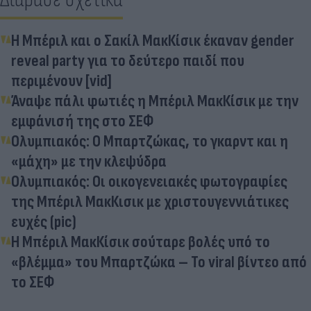
Η Μπέριλ και ο Σακίλ ΜακΚίσικ έκαναν gender
reveal party για το δεύτερο παιδί που
περιμένουν [vid]
Άναψε πάλι φωτιές η Μπέριλ ΜακΚίσικ με την
εμφάνισή της στο ΣΕΦ
Ολυμπιακός: Ο Μπαρτζώκας, το γκαρντ και η
«μάχη» με την κλεψύδρα
Ολυμπιακός: Οι οικογενειακές φωτογραφίες
της Μπέριλ ΜακΚισικ με χριστουγεννιάτικες
ευχές (pic)
Η Μπέριλ ΜακΚίσικ σούταρε βολές υπό το
«βλέμμα» του Μπαρτζώκα – Το viral βίντεο από
το ΣΕΦ