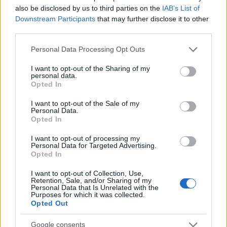
also be disclosed by us to third parties on the
IAB’s List of
Downstream Participants
that may further disclose it to other
third parties.
Please note that this website/app uses one or more Google
Personal Data Processing Opt Outs
services and may gather and store information including but
not limited to your visit or usage behaviour. You may click to
I want to opt-out of the Sharing of my
personal data.
grant or deny consent to Google and its third-party tags to
Opted In
use your data for below specified purposes in below Google
consent section.
I want to opt-out of the Sale of my
Personal Data.
Opted In
I want to opt-out of processing my
Personal Data for Targeted Advertising.
Opted In
I want to opt-out of Collection, Use,
Retention, Sale, and/or Sharing of my
Personal Data that Is Unrelated with the
Purposes for which it was collected.
Opted Out
Google consents