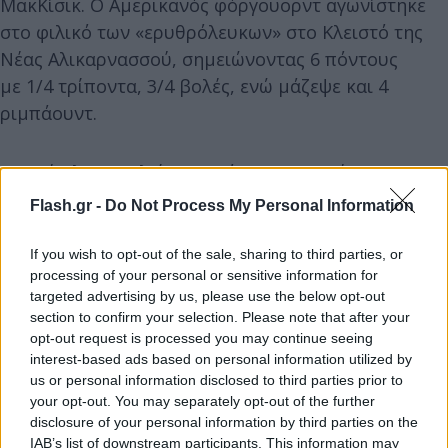
ΜακΚίσικ. Ο Αμερικανός φόργουορντ αγωνίστηκε
στο φιλικό των «ερυθρόλευκων» στο Κλειστό της
Νέας Αλικαρνασσού, σημειώνοντας 6 πόντους
με 1/4 τρίποντα, 3/4 βολές, ενώ μάζεψε και 4
ριμπάουντ.
Η Μπέριλ αποτελεί μια από τις αγαπημένες
φυσιογνωμίες των φίλων του Ολυμπιακού, οι
Flash.gr -
Do Not Process My Personal Information
οποίοι αρκετές φορές έχουν... αποθεώσει την
σύντροφο του έμπειρου άσου, όταν η κάμερα
If you wish to opt-out of the sale, sharing to third parties, or
processing of your personal or sensitive information for
δείχνει την καλλονή να πανηγυρίζει υπέρ των
targeted advertising by us, please use the below opt-out
Πειραιωτών στα court seats του Φαληρικού
section to confirm your selection. Please note that after your
Σταδίου.
opt-out request is processed you may continue seeing
interest-based ads based on personal information utilized by
us or personal information disclosed to third parties prior to
your opt-out. You may separately opt-out of the further
disclosure of your personal information by third parties on the
IAB’s list of downstream participants. This information may