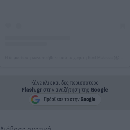
Η δημοσίευση κοινοποιήθηκε από το χρήστη Beril Mckissic (@berilmckissic)
Κάνε κλικ και δες περισσότερο
Flash.gr
στην αναζήτηση της
Google
Διάβασε σχετικά