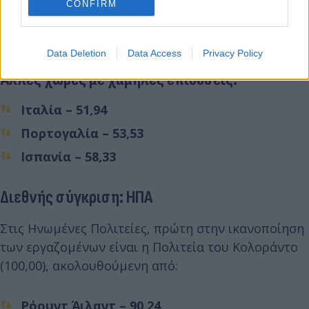
CONFIRM
Data Deletion
Data Access
Privacy Policy
Άλλες χώρες με χαμηλές επιδόσεις:
Ιταλία – 51,94
Πορτογαλία – 53,53
Ισπανία – 58,33
Διεθνής σύγκριση: ΗΠΑ
Στις Ηνωμένες Πολιτείες, πρώτη στην ικανοποίηση
των εργαζομένων είναι η Πολιτεία του Κολοράντο
(100,00), ακολουθούμενη από:
Ρόουντ Άιλαντ – 90,24