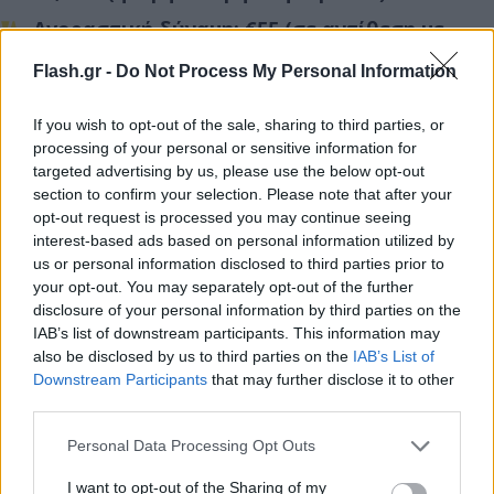
Αγοραστική δύναμη: €55 (σε αντίθεση με
€165 στο Λουξεμβούργο και €148 στην
Flash.gr -
Do Not Process My Personal Information
Ελβετία)
Παρά την ικανοποιητική εμπιστοσύνη στον
If you wish to opt-out of the sale, sharing to third parties, or
εργοδότη (74%) και την ευθυγράμμιση αξιών
processing of your personal or sensitive information for
(74%), οι οικονομικές δυσκολίες
targeted advertising by us, please use the below opt-out
section to confirm your selection. Please note that after your
υπερισχύουν.
opt-out request is processed you may continue seeing
interest-based ads based on personal information utilized by
Ακόμη και η Τουρκία, με υψηλό ποσοστό
us or personal information disclosed to third parties prior to
υπερωριών (25%), εμφανίζει καλύτερη συνολική
your opt-out. You may separately opt-out of the further
disclosure of your personal information by third parties on the
εικόνα (49,04) χάρη στην ενίσχυση δεξιοτήτων
IAB’s list of downstream participants. This information may
(65%) και την ευθυγράμμιση αξιών (80%).
also be disclosed by us to third parties on the
IAB’s List of
Downstream Participants
that may further disclose it to other
third parties.
Please note that this website/app uses one or more Google
Personal Data Processing Opt Outs
services and may gather and store information including but
not limited to your visit or usage behaviour. You may click to
I want to opt-out of the Sharing of my