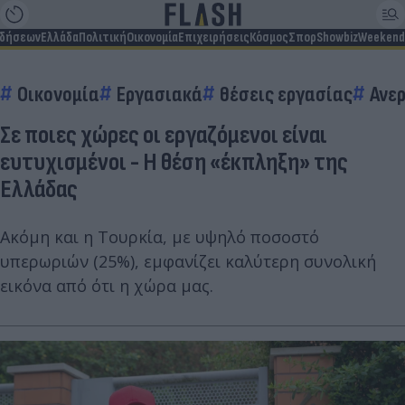
ιδήσεων
Ελλάδα
Πολιτική
Οικονομία
Επιχειρήσεις
Κόσμος
Σπορ
Showbiz
Weekend
Οικονομία
Εργασιακά
θέσεις εργασίας
Ανε
Σε ποιες χώρες οι εργαζόμενοι είναι
ευτυχισμένοι - Η θέση «έκπληξη» της
Ελλάδας
Ακόμη και η Τουρκία, με υψηλό ποσοστό
υπερωριών (25%), εμφανίζει καλύτερη συνολική
εικόνα από ότι η χώρα μας.