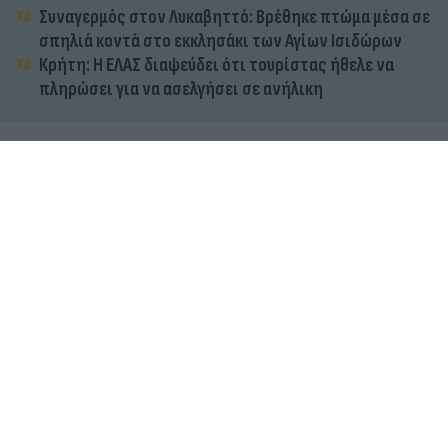
Συναγερμός στον Λυκαβηττό: Βρέθηκε πτώμα μέσα σε
σπηλιά κοντά στο εκκλησάκι των Αγίων Ισιδώρων
Κρήτη: Η ΕΛΑΣ διαψεύδει ότι τουρίστας ήθελε να
πληρώσει για να ασελγήσει σε ανήλικη