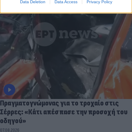
Data Deletion
Data Access
Privacy Policy
Πραγματογνώμονας για το τροχαίο στις
Σέρρες: «Κάτι απέσπασε την προσοχή του
οδηγού»
07.08.2026