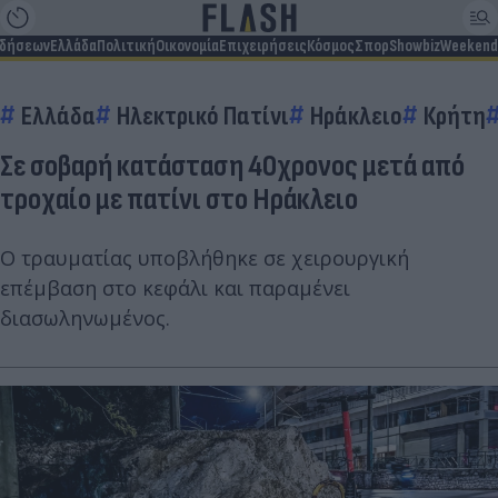
ιδήσεων
Ελλάδα
Πολιτική
Οικονομία
Επιχειρήσεις
Κόσμος
Σπορ
Showbiz
Weekend
Ελλάδα
Ηλεκτρικό Πατίνι
Ηράκλειο
Κρήτη
Σε σοβαρή κατάσταση 40χρονος μετά από
τροχαίο με πατίνι στο Ηράκλειο
Ο τραυματίας υποβλήθηκε σε χειρουργική
επέμβαση στο κεφάλι και παραμένει
διασωληνωμένος.