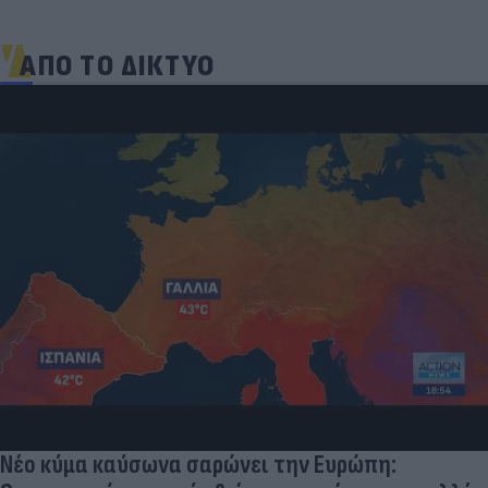
ΑΠΟ ΤΟ ΔΙΚΤΥΟ
Δραματικός ο απολογισμός από τις μεγάλες
φωτιές - «Κόκκινα» 118 κτίρια σε 325 ελέγχους