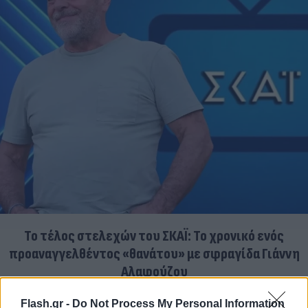
Το τέλος στελεχών του ΣΚΑΪ: Το χρονικό ενός
προαναγγελθέντος «θανάτου» με σφραγίδα Γιάννη
Αλαφούζου
07.08.2026
ΧΡΊΣΛΑ ΓΕΩΡΓΑΚΟΠΟΎΛΟΥ
Flash.gr -
Do Not Process My Personal Information