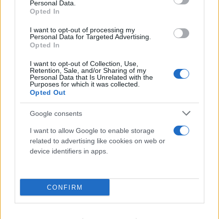
Personal Data.
Opted In
I want to opt-out of processing my
Personal Data for Targeted Advertising.
Opted In
I want to opt-out of Collection, Use,
Retention, Sale, and/or Sharing of my
Personal Data that Is Unrelated with the
Purposes for which it was collected.
Opted Out
Σαρωτικοί έλεγχοι στις παραλίες με drones
Google consents
– Πρόστιμα έως 73.000 ευρώ σε
I want to allow Google to enable storage
επιχειρήσεις
related to advertising like cookies on web or
device identifiers in apps.
07.08.2026
CONFIRM