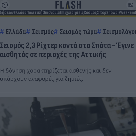
ιδήσεων
Ελλάδα
Πολιτική
Οικονομία
Επιχειρήσεις
Κόσμος
Σπορ
Showbiz
Weekend
Ελλάδα
Σεισμός
Σεισμός τώρα
Σεισμολόγο
Σεισμός 2,3 Ρίχτερ κοντά στα Σπάτα - Έγινε
αισθητός σε περιοχές της Αττικής
Η δόνηση χαρακτηρίζεται ασθενής και δεν
υπάρχουν αναφορές για ζημιές.