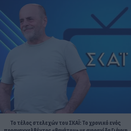
Το τέλος στελεχών του ΣΚΑΪ: Το χρονικό ενός
προαναγγελθέντος «θανάτου» με σφραγίδα Γιάννη