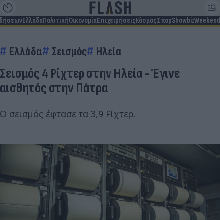
ιδήσεων
Ελλάδα
Πολιτική
Οικονομία
Επιχειρήσεις
Κόσμος
Σπορ
Showbiz
Weekend
Ελλάδα
Σεισμός
Ηλεία
Σεισμός 4 Ρίχτερ στην Ηλεία - Έγινε
αισθητός στην Πάτρα
Ο σεισμός έφτασε τα 3,9 Ρίχτερ.