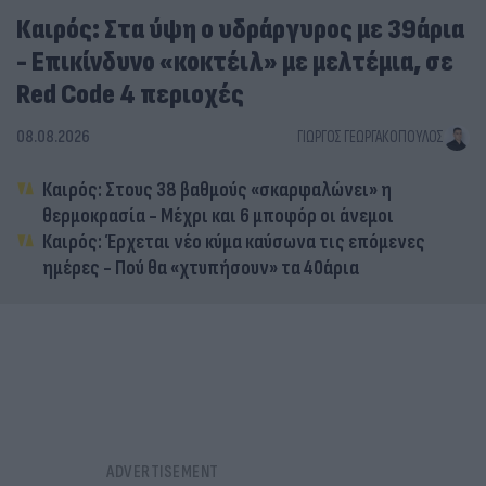
Καιρός: Στα ύψη ο υδράργυρος με 39άρια
- Επικίνδυνο «κοκτέιλ» με μελτέμια, σε
Red Code 4 περιοχές
08.08.2026
ΓΙΏΡΓΟΣ ΓΕΩΡΓΑΚΌΠΟΥΛΟΣ
Καιρός: Στους 38 βαθμούς «σκαρφαλώνει» η
θερμοκρασία - Μέχρι και 6 μποφόρ οι άνεμοι
Καιρός: Έρχεται νέο κύμα καύσωνα τις επόμενες
ημέρες - Πού θα «χτυπήσουν» τα 40άρια