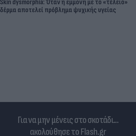
Δέκα εκατομμύρια followers δεν κάνουν λάθος- Η
Ντιλέτα Λεότα με μαγιό έγινε ξανά viral (photos)
Για να μην μένεις στο σκοτάδι...
ακολούθησε το Flash.gr