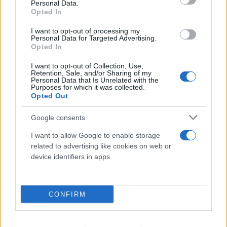
Personal Data.
Opted In
I want to opt-out of processing my
Personal Data for Targeted Advertising.
Opted In
I want to opt-out of Collection, Use,
Retention, Sale, and/or Sharing of my
Personal Data that Is Unrelated with the
Purposes for which it was collected.
Opted Out
Το τέλος στελεχών του ΣΚΑΪ: Το χρονικό ενός
προαναγγελθέντος «θανάτου» με σφραγίδα Γιάννη
Google consents
Αλαφούζου
I want to allow Google to enable storage
related to advertising like cookies on web or
07.08.2026
ΧΡΊΣΛΑ ΓΕΩΡΓΑΚΟΠΟΎΛΟΥ
device identifiers in apps.
CONFIRM