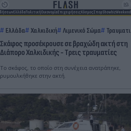
ιδήσεων
Ελλάδα
Πολιτική
Οικονομία
Επιχειρήσεις
Κόσμος
Σπορ
Showbiz
Weekend
Ελλάδα
Χαλκιδική
Λιμενικό Σώμα
Τραυματ
Σκάφος προσέκρουσε σε βραχώδη ακτή στη
Διάπορο Χαλκιδικής - Tρεις τραυματίες
Το σκάφος, το οποίο στη συνέχεια ανατράπηκε,
ρυμουλκήθηκε στην ακτή.