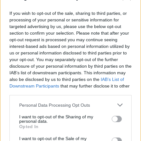
Ερυθρός Σταυρός: «Κατέβασε» το βίντεο για τη
If you wish to opt-out of the sale, sharing to third parties, or
ζωή του 26χρονου Αφγανού μετά τη δολοφονία
processing of your personal or sensitive information for
targeted advertising by us, please use the below opt-out
στην Κυψέλη
section to confirm your selection. Please note that after your
opt-out request is processed you may continue seeing
07.08.2026
ΓΙΏΡΓΟΣ ΓΕΩΡΓΑΚΌΠΟΥΛΟΣ
interest-based ads based on personal information utilized by
us or personal information disclosed to third parties prior to
your opt-out. You may separately opt-out of the further
disclosure of your personal information by third parties on the
IAB’s list of downstream participants. This information may
also be disclosed by us to third parties on the
IAB’s List of
Downstream Participants
that may further disclose it to other
third parties.
Please note that this website/app uses one or more Google
Personal Data Processing Opt Outs
services and may gather and store information including but
not limited to your visit or usage behaviour. You may click to
I want to opt-out of the Sharing of my
personal data.
grant or deny consent to Google and its third-party tags to
Opted In
use your data for below specified purposes in below Google
consent section.
I want to opt-out of the Sale of my