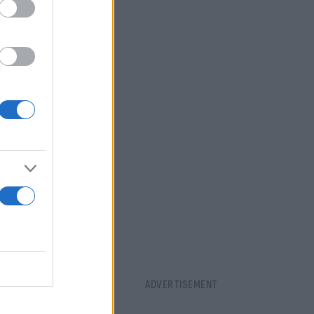
σε πως οι
ως
ασρ
.