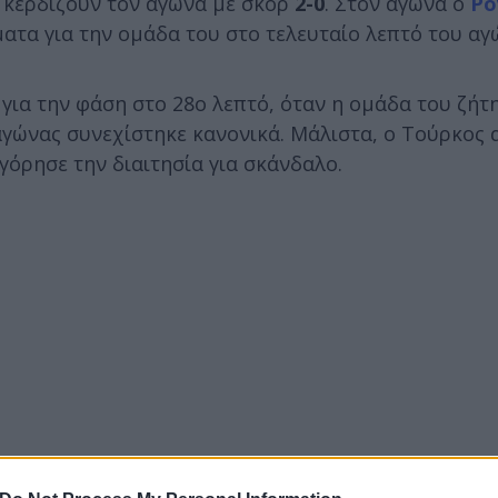
 κερδίζουν τον αγώνα με σκορ
2-0
. Στον αγώνα ο
Ρο
ατα για την ομάδα του στο τελευταίο λεπτό του αγ
για την φάση στο 28ο λεπτό, όταν η ομάδα του ζήτ
ο αγώνας συνεχίστηκε κανονικά. Μάλιστα, ο Τούρκος
γόρησε την διαιτησία για σκάνδαλο.