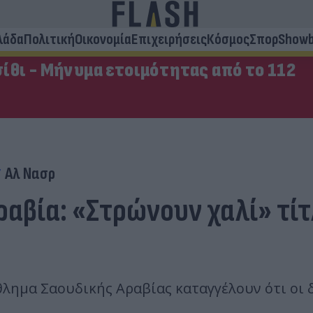
λάδα
Πολιτική
Οικονομία
Επιχειρήσεις
Κόσμος
Σπορ
Showb
ίθι - Μήνυμα ετοιμότητας από το 112
Αλ Νασρ
αβία: «Στρώνουν χαλί» τίτ
λημα Σαουδικής Αραβίας καταγγέλουν ότι οι 