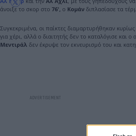
Αλ Νασρ
και την
Αλ Αχλί
, με τους γηπεδούχους να
άνοιξε το σκορ στο
76',
ο
Κομάν
διπλασίασε τα τέρμ
Συγκεκριμένα, οι παίκτες διαμαρτυρήθηκαν κυρίως 
για χέρι, αλλά ο διαιτητής δεν το καταλόγισε και 
Μεντιράλ
δεν έκρυψε τον εκνευρισμό του και κατη