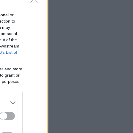
sonal or
ection to
ou may
 personal
out of the
 downstream
B’s List of
er and store
to grant or
ed purposes