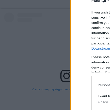
Flash.gr -
If you wish 
sensitive in
confirm you
continue se
information 
further disc
participants
Downstream 
Please note
information 
deny consent
in below Go
Persona
Δείτε αυτή τη δημοσίευση στο Instagram.
I want t
Opted 