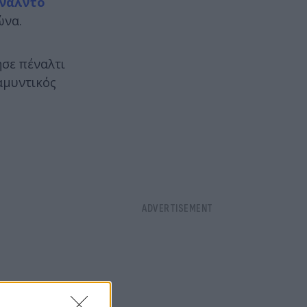
νάλντο
ώνα.
ησε πέναλτι
 αμυντικός