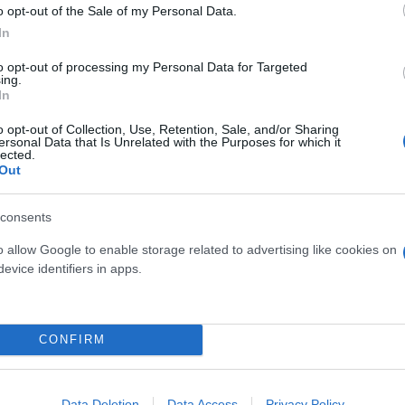
o opt-out of the Sale of my Personal Data.
In
to opt-out of processing my Personal Data for Targeted
ing.
In
o opt-out of Collection, Use, Retention, Sale, and/or Sharing
ersonal Data that Is Unrelated with the Purposes for which it
lected.
Η δημοσίευση κοινοποιήθηκε από το χρήστη 𝐋𝐈𝐕𝐄 HERE WE GO 🚨 (@liveherewego)
Out
consents
ντο
στην
Ρεάλ Μαδρίτης
,
Καρίμ Μπενζεμά
, δήλω
o allow Google to enable storage related to advertising like cookies on
τον Πορτογάλο στην χώρα τους. Μάλιστα τονίζει π
evice identifiers in apps.
ηθήσουν να κατακτήσει το πρωτάθλημα με την
Αλ-Ν
CONFIRM
Data Deletion
Data Access
Privacy Policy