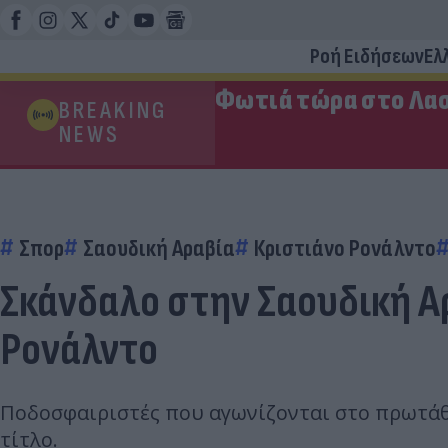
Ροή Ειδήσεων
Ελ
Φωτιά τώρα στο Λασ
BREAKING
NEWS
Σπορ
Σαουδική Αραβία
Κριστιάνο Ρονάλντο
Σκάνδαλο στην Σαουδική Αρ
Ρονάλντο
Ποδοσφαιριστές που αγωνίζονται στο πρωτάθ
τίτλο.