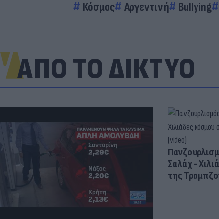
Κόσμος
Αργεντινή
Bullying
ΑΠΟ ΤΟ ΔΙΚΤΥΟ
Πανζουρλισμ
Σαλάχ - Χιλι
της Τραμπζον