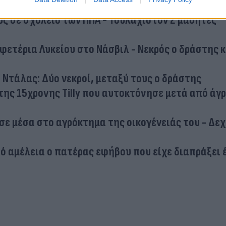
ύς σε σχολείο των ΗΠΑ - Τουλάχιστον 2 μαθητές
φετέρια Λυκείου στο Νάσβιλ - Νεκρός ο δράστης κ
 Ντάλας: Δύο νεκροί, μεταξύ τους ο δράστης
ης 15χρονης Tilly που αυτοκτόνησε μετά από άγρ
σε μέσα στο αγρόκτημα της οικογένειάς του - Δε
ό αμέλεια ο πατέρας εφήβου που είχε διαπράξει