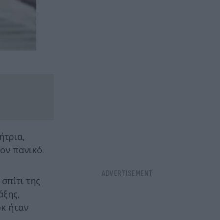
ήτρια,
ον πανικό.
σπίτι της
άξης,
οκ ήταν