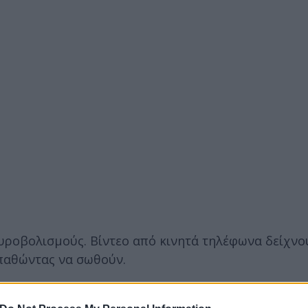
πυροβολισμούς. Βίντεο από κινητά τηλέφωνα δείχνο
σπαθώντας να σωθούν.
ικές δυνάμεις και διαπραγματευτές κρίσεων. Μετά 