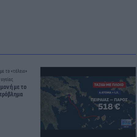
μμονή με το
 πρόβλημα