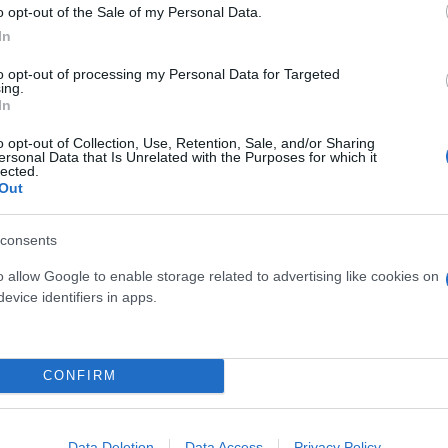
ης.
o opt-out of the Sale of my Personal Data.
In
to opt-out of processing my Personal Data for Targeted
ing.
In
había disparado y se atrincheró con un arma en una 
o opt-out of Collection, Use, Retention, Sale, and/or Sharing
a.
pic.twitter.com/SX9cPNPzob
ersonal Data that Is Unrelated with the Purposes for which it
lected.
@AlertaMundoNews)
September 10, 2025
Out
ερο
Flash.gr
στην αναζήτηση της
Google
consents
o allow Google to enable storage related to advertising like cookies on
evice identifiers in apps.
CONFIRM
Data Deletion
Data Access
Privacy Policy