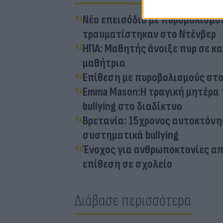
Νέο επεισόδιο με πυροβολισμο
τραυματίστηκαν στο Ντένβερ
ΗΠΑ: Μαθητής άνοιξε πυρ σε κα
μαθήτρια
Επίθεση με πυροβολισμούς στο
Emma Mason:Η τραγική μητέρα τ
bullying στο διαδίκτυο
Βρετανία: 15χρονος αυτοκτόνη
συστηματικά bullying
Ένοχος για ανθρωποκτονίες απ
επίθεση σε σχολείο
Διάβασε περισσότερα