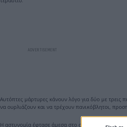
τεράστιο.
Αυτόπτες μάρτυρες κάνουν λόγο για δύο με τρεις 
να ουρλιάζουν και να τρέχουν πανικόβλητοι, προ
Η αστυνομία έφτασε άμεσα στο σημείο, μαζί με ειδ