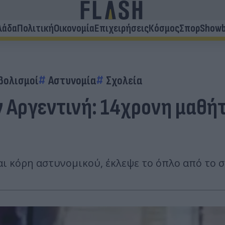
λάδα
Πολιτική
Οικονομία
Επιχειρήσεις
Κόσμος
Σπορ
Showb
βολισμοί
Αστυνομία
Σχολεία
ν Αργεντινή: 14χρονη μαθήτ
ι κόρη αστυνομικού, έκλεψε το όπλο από το σπ