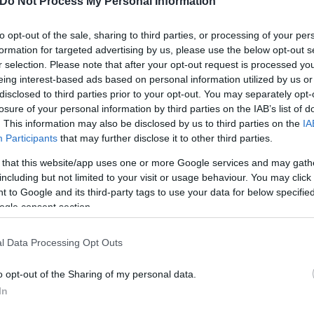
Do Not Process My Personal Information
ώσει το όπλο και να παραδοθεί χωρίς αντίσταση. Η
η και η κατάσταση της υγείας της είναι σταθερή. Τ
to opt-out of the sale, sharing to third parties, or processing of your per
ο νοσοκομείο με συμπτώματα νευρικής κρίσης.
formation for targeted advertising by us, please use the below opt-out s
r selection. Please note that after your opt-out request is processed y
eing interest-based ads based on personal information utilized by us or
disclosed to third parties prior to your opt-out. You may separately opt-
losure of your personal information by third parties on the IAB’s list of
. This information may also be disclosed by us to third parties on the
IA
Participants
that may further disclose it to other third parties.
 that this website/app uses one or more Google services and may gath
including but not limited to your visit or usage behaviour. You may click 
 to Google and its third-party tags to use your data for below specifi
ogle consent section.
l Data Processing Opt Outs
o opt-out of the Sharing of my personal data.
In
ι το όπλο, ενώ παράλληλα εξετάζονται οι καταγγελί