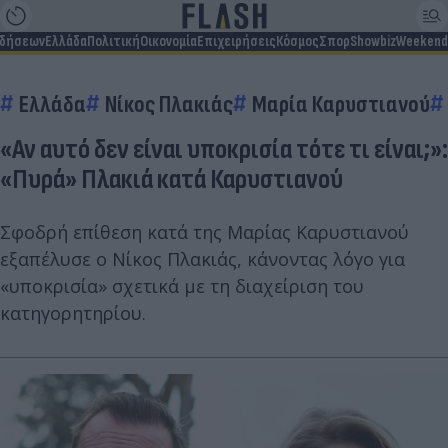
ιδήσεων
Ελλάδα
Πολιτική
Οικονομία
Επιχειρήσεις
Κόσμος
Σπορ
Showbiz
Weekend
Ελλάδα
Νίκος Πλακιάς
Μαρία Καρυστιανού
«Αν αυτό δεν είναι υποκρισία τότε τι είναι;»:
«Πυρά» Πλακιά κατά Καρυστιανού
Σφοδρή επίθεση κατά της Μαρίας Καρυστιανού
εξαπέλυσε ο Νίκος Πλακιάς, κάνοντας λόγο για
«υποκρισία» σχετικά με τη διαχείριση του
κατηγορητηρίου.