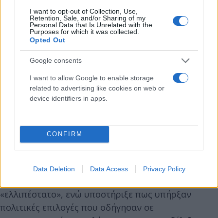
I want to opt-out of Collection, Use,
Retention, Sale, and/or Sharing of my
Personal Data that Is Unrelated with the
Purposes for which it was collected.
Opted Out
Google consents
Μεταξύ άλλων, διερωτήθηκε γιατί κόμματα της
αντιπολίτευσης που είχαν στηρίξει δημόσια τη Μ.
I want to allow Google to enable storage
Καρυστιανού εμφανίζονται πλέον
related to advertising like cookies on web or
device identifiers in apps.
αποστασιοποιημένα, ενώ άφησε αιχμές για
πολιτικές σκοπιμότητες.
CONFIRM
«Όπως έστρωσε θα κοιμηθεί»
Σε εκτενή ανάρτησή του, ο κ. Πλακιάς επανήλθε,
Data Deletion
Data Access
Privacy Policy
κατηγορώντας ότι το κατηγορητήριο ήταν
«ελλιπέστατο», ενώ υποστήριξε πως υπήρξαν
πολιτικές επιλογές που οδήγησαν σε