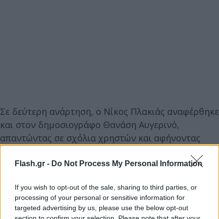
Σε δεύτερη ανάρτηση, ο Νίκος Πλακιάς αναφέρθηκε
και στον δημοσιογράφο Θανάση Αυγερινό,
απαντώντας σε σχόλια χρηστών και αφήνοντας
αιχμές για πολιτικές διεργασίες γύρω από την
υπόθεση των Τεμπών και την Καρυστιανού.
Flash.gr -
Do Not Process My Personal Information
If you wish to opt-out of the sale, sharing to third parties, or
processing of your personal or sensitive information for
targeted advertising by us, please use the below opt-out
section to confirm your selection. Please note that after your