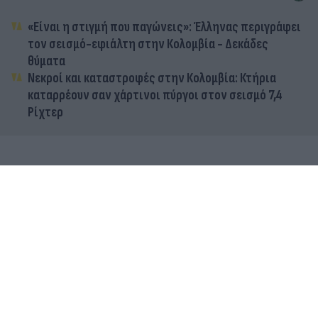
«Είναι η στιγμή που παγώνεις»: Έλληνας περιγράφει
τον σεισμό-εφιάλτη στην Κολομβία - Δεκάδες
θύματα
Νεκροί και καταστροφές στην Κολομβία: Κτήρια
καταρρέουν σαν χάρτινοι πύργοι στον σεισμό 7,4
Ρίχτερ