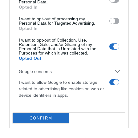
Personal Data.
Opted In
I want to opt-out of processing my
Personal Data for Targeted Advertising.
Opted In
I want to opt-out of Collection, Use,
Retention, Sale, and/or Sharing of my
Personal Data that Is Unrelated with the
Purposes for which it was collected.
«Νονός της AI» προειδοποιεί: Σε λίγο δεν θα
Opted Out
μπορούμε να «ξεπεράσουμε» νοητικά την
Google consents
Τεχνητή Νοημοσύνη
I want to allow Google to enable storage
08.08.2026
ΧΡΙΣΤΌΔΟΥΛΟΣ ΣΚΟΎΝΤΑΣ
related to advertising like cookies on web or
device identifiers in apps.
CONFIRM