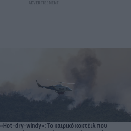
«Hot-dry-windy»: Το καιρικό κοκτέιλ που