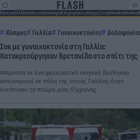
ιδήσεων
Ελλάδα
Πολιτική
Οικονομία
Επιχειρήσεις
Κόσμος
Σπορ
Showbiz
Weekend
Κόσμος
Γαλλία
Γυναικοκτονίες
Δολοφονίε
Σοκ με γυναικοκτονία στη Γαλλία:
Κατακρεούργησαν Βρετανίδα στο σπίτι της
Μπροστά σε ένα φρικιαστικό σκηνικό βρέθηκαν
αστυνομικοί σε πόλη της νότιας Γαλλίας όταν
εντόπισαν το πτώμα μιας 65χρονης.