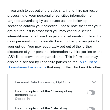
Τα πρώτα στοιχεία για τη νεκρή γυναίκα στον
If you wish to opt-out of the sale, sharing to third parties, or
Λυκαβηττό - Θάνατο από πτώση «βλέπει» ο
processing of your personal or sensitive information for
ιατροδικαστής
targeted advertising by us, please use the below opt-out
section to confirm your selection. Please note that after your
08.08.2026
ΚΏΣΤΑΣ ΠΑΠΑΔΌΠΟΥΛΟΣ
opt-out request is processed you may continue seeing
interest-based ads based on personal information utilized by
us or personal information disclosed to third parties prior to
your opt-out. You may separately opt-out of the further
disclosure of your personal information by third parties on the
IAB’s list of downstream participants. This information may
also be disclosed by us to third parties on the
IAB’s List of
Downstream Participants
that may further disclose it to other
third parties.
Please note that this website/app uses one or more Google
Personal Data Processing Opt Outs
services and may gather and store information including but
not limited to your visit or usage behaviour. You may click to
I want to opt-out of the Sharing of my
personal data.
grant or deny consent to Google and its third-party tags to
Opted In
use your data for below specified purposes in below Google
consent section.
I want to opt-out of the Sale of my