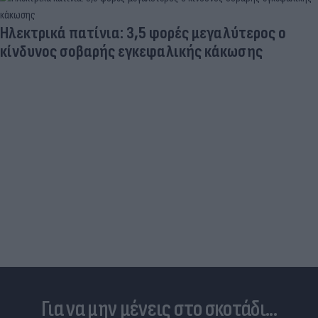
«Μια θεά για τον θεό» - Η κυρία Μέσι
εντυπωσίασε στο Instagram, την σχολίασε και η
σύντροφος του Κριστιάνο (photo)
Για να μην μένεις στο σκοτάδι...