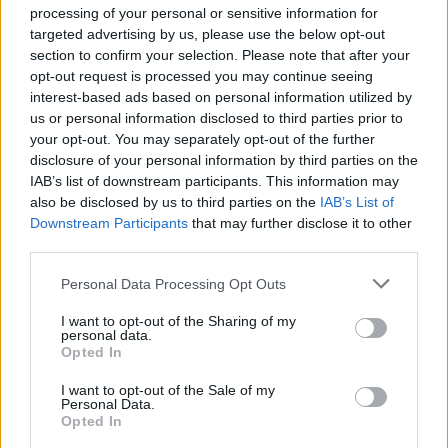
processing of your personal or sensitive information for
Προϊστορίας Σπηλαίων Μάνης,
targeted advertising by us, please use the below opt-out
η αποκατάσταση, ανακαίνιση και
section to confirm your selection. Please note that after your
λειτουργική αναβάθμιση των υφιστάμενων
opt-out request is processed you may continue seeing
κτηριακών εγκαταστάσεων εισόδου,
interest-based ads based on personal information utilized by
us or personal information disclosed to third parties prior to
αναψυκτήριου, εργαστηρίων, χώρων
your opt-out. You may separately opt-out of the further
υγιεινής και εστιατορίου,
disclosure of your personal information by third parties on the
η αναβάθμιση των διαμορφώσεων του
IAB’s list of downstream participants. This information may
περιβάλλοντος χώρου,
also be disclosed by us to third parties on the
IAB’s List of
Downstream Participants
that may further disclose it to other
η κατασκευή νέων στεγάστρων και ειδικών
third parties.
φερουσών κατασκευών,
Please note that this website/app uses one or more Google
Personal Data Processing Opt Outs
η ανάπτυξη σύγχρονων
services and may gather and store information including but
ηλεκτρομηχανολογικών δικτύων και
not limited to your visit or usage behaviour. You may click to
I want to opt-out of the Sharing of my
personal data.
φωτισμού,
grant or deny consent to Google and its third-party tags to
Opted In
use your data for below specified purposes in below Google
καθώς και ο εκσυγχρονισμός του
consent section.
I want to opt-out of the Sale of my
υφιστάμενου βιολογικού καθαρισμού.
Personal Data.
Opted In