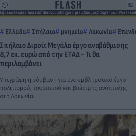
ιδήσεων
Ελλάδα
Πολιτική
Οικονομία
Επιχειρήσεις
Κόσμος
Σπορ
Showbiz
Weekend
Ελλάδα
Σπήλαιο
μνημείο
Λακωνία
Επενδ
Σπήλαιο Διρού: Μεγάλο έργο αναβάθμισης
8,7 εκ. ευρώ από την ΕΤΑΔ - Τι θα
περιλαμβάνει
Υπεγράφη η σύμβαση για ένα εμβληματικό έργο
πολιτισμού, τουρισμού και βιώσιμης ανάπτυξης
στη Λακωνία.