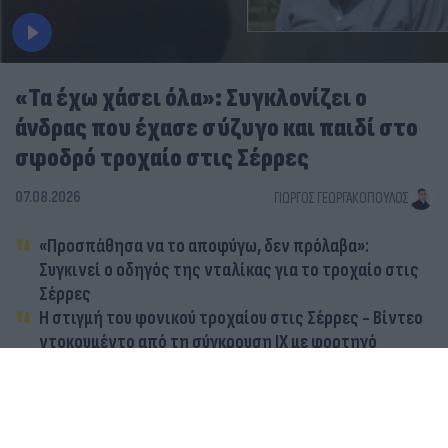
«Τα έχω χάσει όλα»: Συγκλονίζει ο
άνδρας που έχασε σύζυγο και παιδί στο
σφοδρό τροχαίο στις Σέρρες
07.08.2026
ΓΙΏΡΓΟΣ ΓΕΩΡΓΑΚΌΠΟΥΛΟΣ
«Προσπάθησα να το αποφύγω, δεν πρόλαβα»:
Συγκινεί ο οδηγός της νταλίκας για το τροχαίο στις
Σέρρες
Η στιγμή του φονικού τροχαίου στις Σέρρες - Βίντεο
ντοκουμέντο από τη σύγκρουση ΙΧ με φορτηγό