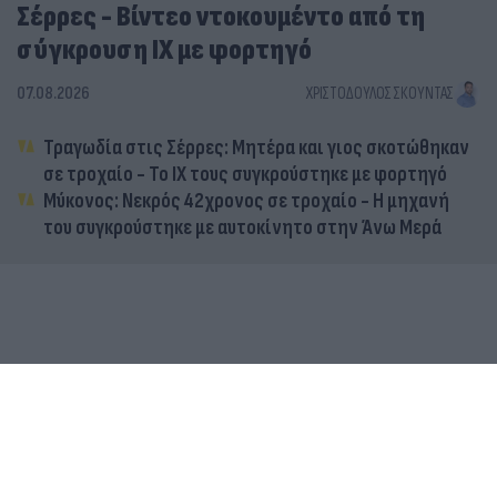
Σέρρες - Βίντεο ντοκουμέντο από τη
σύγκρουση ΙΧ με φορτηγό
07.08.2026
ΧΡΙΣΤΌΔΟΥΛΟΣ ΣΚΟΎΝΤΑΣ
Τραγωδία στις Σέρρες: Μητέρα και γιος σκοτώθηκαν
σε τροχαίο - Το ΙΧ τους συγκρούστηκε με φορτηγό
Μύκονος: Νεκρός 42χρονος σε τροχαίο - Η μηχανή
του συγκρούστηκε με αυτοκίνητο στην Άνω Μερά