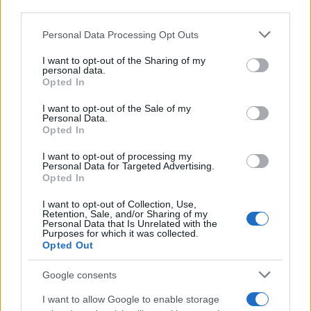
third parties.
Please note that this website/app uses one or more Google
Personal Data Processing Opt Outs
services and may gather and store information including but
not limited to your visit or usage behaviour. You may click to
I want to opt-out of the Sharing of my
personal data.
grant or deny consent to Google and its third-party tags to
Opted In
use your data for below specified purposes in below Google
consent section.
I want to opt-out of the Sale of my
Personal Data.
Opted In
I want to opt-out of processing my
Personal Data for Targeted Advertising.
Opted In
I want to opt-out of Collection, Use,
Retention, Sale, and/or Sharing of my
Personal Data that Is Unrelated with the
Purposes for which it was collected.
Opted Out
Google consents
I want to allow Google to enable storage