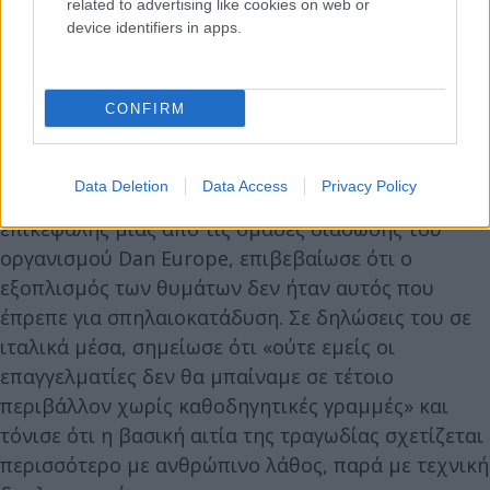
related to advertising like cookies on web or
device identifiers in apps.
CONFIRM
«Ανθρώπινο λάθος»
Data Deletion
Data Access
Privacy Policy
Ο έμπειρος Φινλανδός δύτης, Σάμι Παακκαρίνεν,
επικεφαλής μίας από τις ομάδες διάσωσης του
οργανισμού Dan Europe, επιβεβαίωσε ότι ο
εξοπλισμός των θυμάτων δεν ήταν αυτός που
έπρεπε για σπηλαιοκατάδυση. Σε δηλώσεις του σε
ιταλικά μέσα, σημείωσε ότι «ούτε εμείς οι
επαγγελματίες δεν θα μπαίναμε σε τέτοιο
περιβάλλον χωρίς καθοδηγητικές γραμμές» και
τόνισε ότι η βασική αιτία της τραγωδίας σχετίζεται
περισσότερο με ανθρώπινο λάθος, παρά με τεχνική