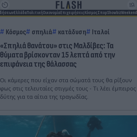
ιδήσεων
Ελλάδα
Πολιτική
Οικονομία
Επιχειρήσεις
Κόσμος
Σπορ
Showbiz
Weekend
Κόσμος
σπηλιά
κατάδυση
Ιταλοί
«Σπηλιά θανάτου» στις Μαλδίβες: Τα
θύματα βρίσκονταν 15 λεπτά από την
επιφάνεια της θάλασσας
Οι κάμερες που είχαν στα σώματά τους θα ρίξουν
φως στις τελευταίες στιγμές τους - Τι λέει έμπειρος
δύτης για τα αίτια της τραγωδίας.