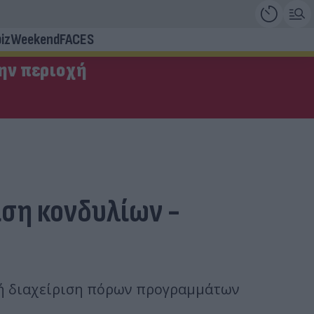
iz
Weekend
FACES
την περιοχή
ιση κονδυλίων -
λή διαχείριση πόρων προγραμμάτων