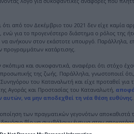
κάνοντας λόγο για συκοφαντικές αναφορές που πλήτ
 ότι από τον Δεκέμβριο του 2021 δεν είχε καμία α
 ενώ για το προγενέστερο διάστημα ο ρόλος της ήτ
ς να ανήκουν στον εκάστοτε υπουργό. Παράλληλα, επ
ων προγραμμάτων κατάρτισης.
σκόπιμα και συκοφαντικά, αναφέρει ότι στόχο έχο
 προσωπικής της ζωής. Παράλληλα, γνωστοποιεί ότι
Συνηγόρου του Καταναλωτή και είχε προταθεί για τ
της Αγοράς και Προστασίας του Καταναλωτή,
αποφά
 αυτών, να μην αποδεχθεί τη νέα θέση ευθύνης
.
οσιοποίηση των πραγματικών γεγονότων αποκαθιστά 
ν δημόσιο βίο να συμβάλουν έντιμα στην αποκατάστ