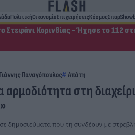
λάδα
Πολιτική
Οικονομία
Επιχειρήσεις
Κόσμος
Σπορ
Showb
ο Στεφάνι Κορινθίας - Ήχησε το 112 σ
Γιάννης Παναγόπουλος
Απάτη
ία αρμοδιότητα στη διαχείρ
ς»
 σε δημοσιεύματα που τη συνδέουν με στρεβ