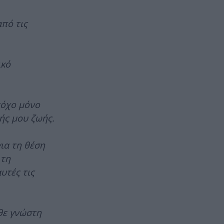
πό τις
ικό
τόχο μόνο
ής μου ζωής.
ια τη θέση
 τη
υτές τις
θε γνώστη