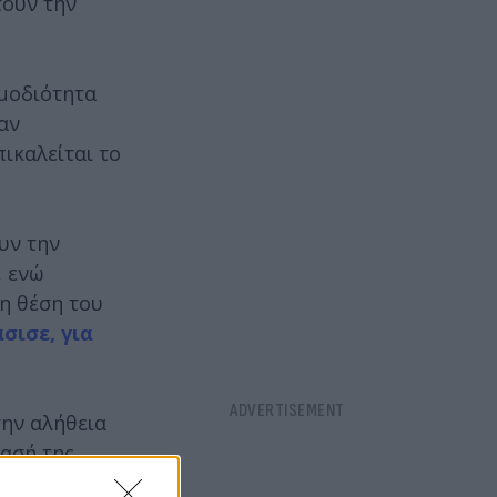
τουν την
ρμοδιότητα
αν
ικαλείται το
υν την
, ενώ
η θέση του
σισε, για
την αλήθεια
ασή της.