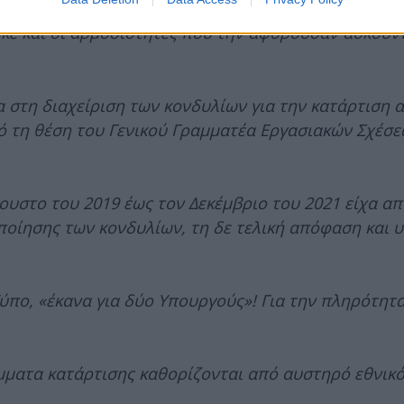
θνικές εκλογές του 2023, η Γενική Γραμματεία για τ
ε και οι αρμοδιότητες που την αφορούσαν ασκούντ
α στη διαχείριση των κονδυλίων για την κατάρτιση 
ό τη θέση του Γενικού Γραμματέα Εργασιακών Σχέσε
ουστο του 2019 έως τον Δεκέμβριο του 2021 είχα απ
οποίησης των κονδυλίων, τη δε τελική απόφαση και
πο, «έκανα για δύο Υπουργούς»! Για την πληρότητα
μματα κατάρτισης καθορίζονται από αυστηρό εθνικό