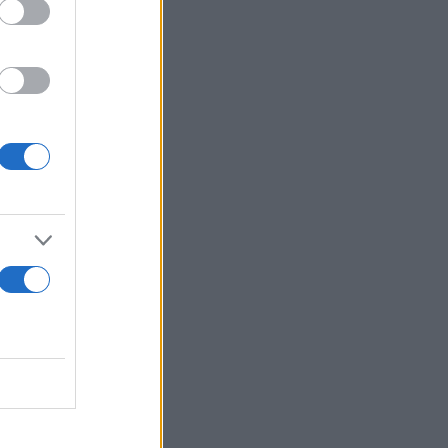
σεων
νη Γεωργιάδη
ίχε δήθεν ως
λιστα όλα
ινούρια
κε άλλο
ρι τις