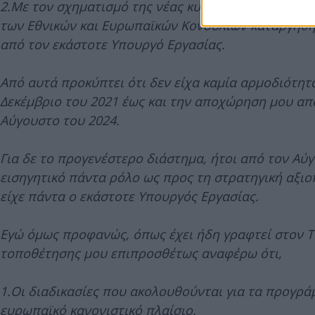
2.Με τον σχηματισμό της νέας κυβέρνησης μετά τις ε
των Εθνικών και Ευρωπαϊκών Κονδυλίων καταργήθηκ
από τον εκάστοτε Υπουργό Εργασίας.
Από αυτά προκύπτει ότι δεν είχα καμία αρμοδιότητ
Δεκέμβριο του 2021 έως και την αποχώρηση μου απ
Αύγουστο του 2024.
Για δε το προγενέστερο διάστημα, ήτοι από τον Αύγ
εισηγητικό πάντα ρόλο ως προς τη στρατηγική αξι
είχε πάντα ο εκάστοτε Υπουργός Εργασίας.
Εγώ όμως προφανώς, όπως έχει ήδη γραφτεί στον Τύ
τοποθέτησης μου επιπροσθέτως αναφέρω ότι,
1.Οι διαδικασίες που ακολουθούνται για τα προγρά
ευρωπαϊκό κανονιστικό πλαίσιο.