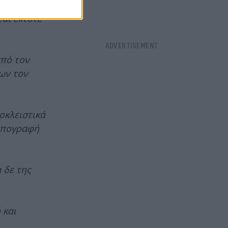
η διαχείριση
αι έκτοτε
από τον
ων τον
οκλειστικά
 υπογραφή
 δε της
 και