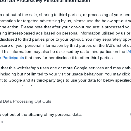
Do Not Process My Personal Information
άκη:
to opt-out of the sale, sharing to third parties, or processing of your per
 που δημιουργούνται από συκοφαντικές αναφορές α
formation for targeted advertising by us, please use the below opt-out s
ποία προφανώς επιδιώκουν την απαξίωση και την α
r selection. Please note that after your opt-out request is processed y
eing interest-based ads based on personal information utilized by us or
ής μου υπόστασης και διαδρομής, θεωρώ σκόπιμο να
disclosed to third parties prior to your opt-out. You may separately opt-
losure of your personal information by third parties on the IAB’s list of
. This information may also be disclosed by us to third parties on the
IA
Participants
that may further disclose it to other third parties.
ες καταστάσεις τη χώρα μου από τη θέση της Γενική
2011-2015, σηκώνοντας μεγαλύτερο πολιτικό βάρος 
 that this website/app uses one or more Google services and may gath
including but not limited to your visit or usage behaviour. You may click 
κό κόστος.
 to Google and its third-party tags to use your data for below specifi
ogle consent section.
γασίας (2019-2024) αντιμετωπίσει επιτυχώς πρωτόγ
νή αποτελεσματικότητα για τη στήριξη των εργαζομ
l Data Processing Opt Outs
o opt-out of the Sharing of my personal data.
In
ηση των σοβαρότερων και ουσιαστικότερων μεταρρυθ
φιακή Κάρτα Εργασίας.