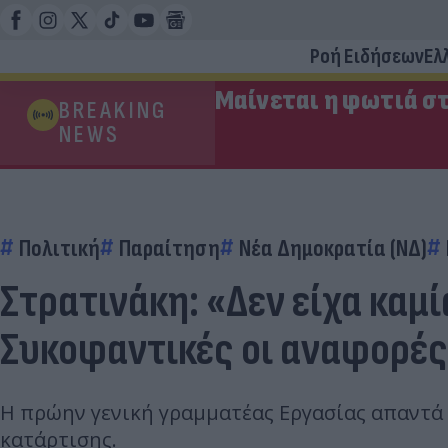
Ροή Ειδήσεων
Ελ
Μαίνεται η φωτιά στ
BREAKING
NEWS
Πολιτική
Παραίτηση
Νέα Δημοκρατία (ΝΔ)
Στρατινάκη: «Δεν είχα καμ
Συκοφαντικές οι αναφορέ
Η πρώην γενική γραμματέας Εργασίας απαντά
κατάρτισης.