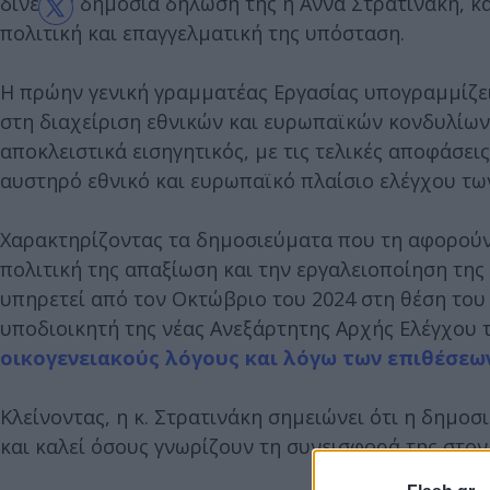
δίνει με δημόσια δήλωσή της η Άννα Στρατινάκη, 
πολιτική και επαγγελματική της υπόσταση.
Η πρώην γενική γραμματέας Εργασίας υπογραμμίζει
στη διαχείριση εθνικών και ευρωπαϊκών κονδυλίων,
αποκλειστικά εισηγητικός, με τις τελικές αποφάσει
αυστηρό εθνικό και ευρωπαϊκό πλαίσιο ελέγχου τ
Χαρακτηρίζοντας τα δημοσιεύματα που τη αφορούν 
πολιτική της απαξίωση και την εργαλειοποίηση της
υπηρετεί από τον Οκτώβριο του 2024 στη θέση του 
υποδιοικητή της νέας Ανεξάρτητης Αρχής Ελέγχου 
οικογενειακούς λόγους και λόγω των επιθέσεων
Κλείνοντας, η κ. Στρατινάκη σημειώνει ότι η δημ
και καλεί όσους γνωρίζουν τη συνεισφορά της στο