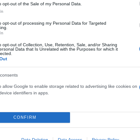
o opt-out of the Sale of my Personal Data.
In
ρασκευή των σημαντικότερων νομοθετικών παρεμβά
to opt-out of processing my Personal Data for Targeted
για την «Προστασία της Εργασίας» και ο νόμος Άδω
ing.
In
o opt-out of Collection, Use, Retention, Sale, and/or Sharing
υ θεσμικού μου ρόλου ως Γενική Γραμματέας, που ε
ersonal Data that Is Unrelated with the Purposes for which it
lected.
ατα, τη στρεβλή διαχείριση πόρων, συνδέοντας μά
Out
 ανθρώπινο όριο ανοχής στη δημόσια κριτική.
consents
o allow Google to enable storage related to advertising like cookies on
evice identifiers in apps.
γείο Εργασίας, επί υπουργίας Κωστή Χατζηδάκη, κα
νικών και ευρωπαϊκών κονδυλίων, στην οποία ορίστη
οποίο πρόσωπο διατήρησε τις αρμοδιότητες του μέχ
CONFIRM
Data Deletion
Data Access
Privacy Policy