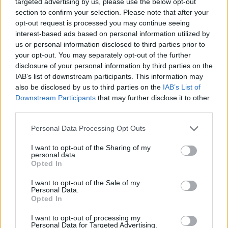
συνεισφέρει την τεχνογνωσία της στον
targeted advertising by us, please use the below opt-out
section to confirm your selection. Please note that after your
ασφαλιστικό τομέα, συμπεριλαμβανομένης της
opt-out request is processed you may continue seeing
ανάπτυξης προϊόντων και της ανάληψης
interest-based ads based on personal information utilized by
ασφαλιστικού κινδύνου, συνεργαζόμενη
us or personal information disclosed to third parties prior to
your opt-out. You may separately opt-out of the further
παράλληλα με την ΕΤΕ σε θέματα εξυπηρέτησης και
disclosure of your personal information by third parties on the
επικοινωνίας με τους πελάτες.
IAB’s list of downstream participants. This information may
also be disclosed by us to third parties on the
IAB’s List of
Downstream Participants
that may further disclose it to other
Η σκοπούμενη μειοψηφική συμμετοχή στην Allianz
third parties.
Ελλάδος έχει σχεδιαστεί ώστε να ενισχύσει τη
Please note that this website/app uses one or more Google
μακροπρόθεσμη ευθυγράμμιση των δύο πλευρών
Personal Data Processing Opt Outs
services and may gather and store information including but
και να στηρίξει διαχρονικά τις επενδύσεις στην
not limited to your visit or usage behaviour. You may click to
I want to opt-out of the Sharing of my
personal data.
καινοτομία προϊόντων, στις ψηφιακές δυνατότητες
grant or deny consent to Google and its third-party tags to
Opted In
και στην ποιότητα εξυπηρέτησης.
use your data for below specified purposes in below Google
consent section.
I want to opt-out of the Sale of my
Personal Data.
Ο κος Παύλος Μυλωνάς, Διευθύνων Σύμβουλος
Opted In
της Εθνικής Τράπεζας, δήλωσε:
I want to opt-out of processing my
Personal Data for Targeted Advertising.