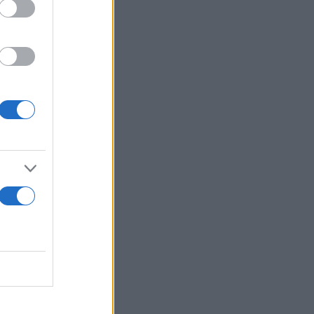
ν κέικ.
ή.