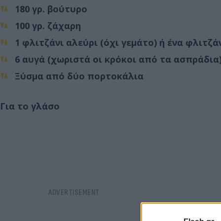
180 γρ. βούτυρο
100 γρ. ζάχαρη
1 φλιτζάνι αλεύρι (όχι γεμάτο) ή ένα φλιτ
6 αυγά (χωριστά οι κρόκοι από τα ασπράδια
Ξύσμα από δύο πορτοκάλια
Για το γλάσο