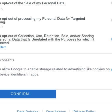
o opt-out of the Sale of my Personal Data.
In
to opt-out of processing my Personal Data for Targeted
ing.
In
 τα 15-17 λεπτά. Η σοκολατόπιτα δεν γίνεται σα
o opt-out of Collection, Use, Retention, Sale, and/or Sharing
ersonal Data that Is Unrelated with the Purposes for which it
lected.
έξ , για να μην σας απλώσει και βγει πολύ λεπτ
Out
νίλια ή σοκολάτα
consents
o allow Google to enable storage related to advertising like cookies on
evice identifiers in apps.
CONFIRM
Data Deletion
Data Access
Privacy Policy