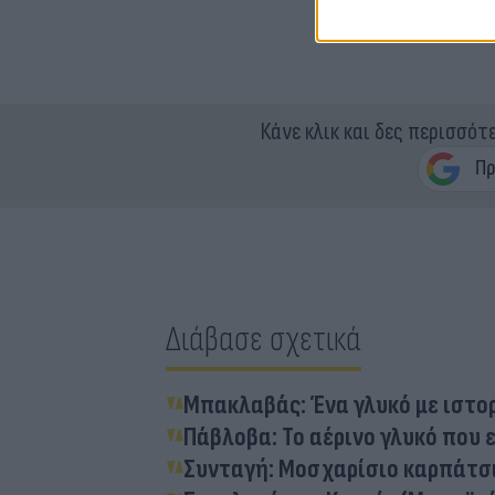
Κάνε κλικ και δες περισσότ
Διάβασε σχετικά
Μπακλαβάς: Ένα γλυκό με ιστο
Πάβλοβα: Το αέρινο γλυκό που
Συνταγή: Μοσχαρίσιο καρπάτσι