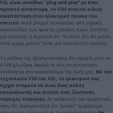
V2L είναι συνήθως "plug-and-play" με έναν
προσιτό αντάπτορα, το V2H απαιτεί ειδική
εγκατάσταση στον ηλεκτρικό πίνακα του
σπιτιού
. Αυτό μπορεί να κοστίσει από μερικές
εκατοντάδες έως αρκετές χιλιάδες ευρώ. Ωστόσο,
για πολλούς, η σιγουριά ότι "το σπίτι δεν θα μείνει
ποτέ χωρίς ρεύμα" είναι μια ανεκτίμητη εγγύηση.
Το μέλλον της ηλεκτροκίνησης δεν αφορά μόνο τα
0-100 χλμ/ώρα. Αφορά το πώς το αυτοκίνητο
εντάσσεται στο οικοσύστημα της ζωής μας.
Με την
τεχνολογία V2H και V2L, το ηλεκτρικό σας
όχημα σταματά να είναι ένας απλός
καταναλωτής και γίνεται ένας ζωντανός
πάροχος ενέργειας
. Αν σκέφτεστε την αγορά ενός
νέου EV, σιγουρευτείτε ότι "μιλάει" αμφίδρομα –
μπορεί μια μέρα να είναι το αυτοκίνητο που
θα