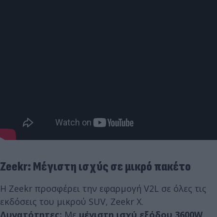
Zeekr: Μέγιστη ισχύς σε μικρό πακέτο
Η Zeekr προσφέρει την εφαρμογή V2L σε όλες τις
εκδόσεις του μικρού SUV, Zeekr X.
Δυνατότητες:
Με
μέγιστη ισχύ εξόδου 3600W