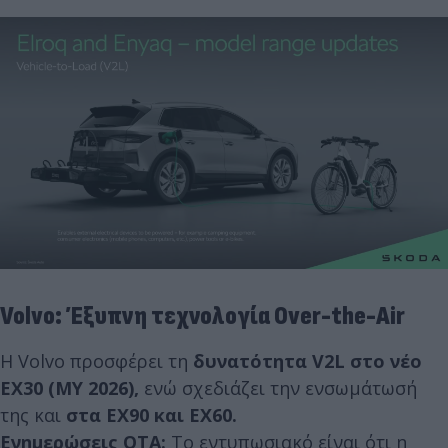
Volvo: Έξυπνη τεχνολογία Over-the-Air
Η Volvo προσφέρει τη
δυνατότητα V2L στο νέο
EX30 (MY 2026),
ενώ σχεδιάζει την ενσωμάτωσή
της και
στα EX90 και EX60.
Ενημερώσεις OTA:
Το εντυπωσιακό είναι ότι η