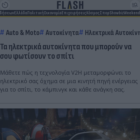
ιδήσεων
Ελλάδα
Πολιτική
Οικονομία
Επιχειρήσεις
Κόσμος
Σπορ
Showbiz
Weekend
Auto & Moto
Αυτοκίνητα
Ηλεκτρικά Αυτοκίν
Τα ηλεκτρικά αυτοκίνητα που μπορούν να
σου φωτίσουν το σπίτι
Μάθετε πώς η τεχνολογία V2H μεταμορφώνει το
ηλεκτρικό σας όχημα σε μια κινητή πηγή ενέργειας
για το σπίτι, το κάμπινγκ και κάθε ανάγκη σας.