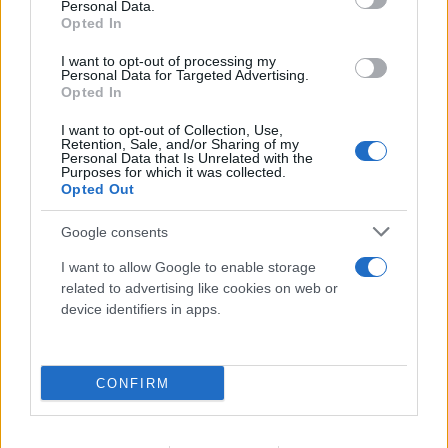
Personal Data.
Opted In
I want to opt-out of processing my
Personal Data for Targeted Advertising.
Opted In
I want to opt-out of Collection, Use,
Retention, Sale, and/or Sharing of my
Personal Data that Is Unrelated with the
Purposes for which it was collected.
Opted Out
Έξυπνη Διαχείριση:
Από το μενού του
Google consents
αυτοκινήτου, μπορείτε να ορίσετε ένα "όριο"
I want to allow Google to enable storage
εκφόρτισης (π.χ. μέχρι 20%), ώστε να είστε
related to advertising like cookies on web or
σίγουροι ότι θα έχετε πάντα αρκετή μπαταρία για
device identifiers in apps.
να επιστρέψετε στη βάση σας.
CONFIRM
MG Motors: Προσιτή τεχνολογία
"Powerbank"