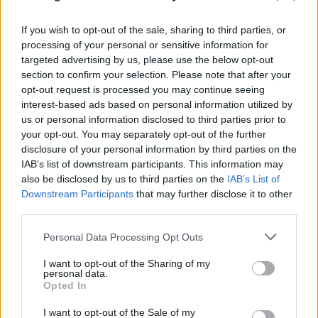
φόρτισης για συσκευές υψηλής κατανάλωσης (έως
3.6 kW).
If you wish to opt-out of the sale, sharing to third parties, or
processing of your personal or sensitive information for
targeted advertising by us, please use the below opt-out
section to confirm your selection. Please note that after your
opt-out request is processed you may continue seeing
interest-based ads based on personal information utilized by
us or personal information disclosed to third parties prior to
your opt-out. You may separately opt-out of the further
disclosure of your personal information by third parties on the
IAB’s list of downstream participants. This information may
also be disclosed by us to third parties on the
IAB’s List of
Downstream Participants
that may further disclose it to other
third parties.
Please note that this website/app uses one or more Google
Personal Data Processing Opt Outs
services and may gather and store information including but
not limited to your visit or usage behaviour. You may click to
I want to opt-out of the Sharing of my
personal data.
grant or deny consent to Google and its third-party tags to
Opted In
use your data for below specified purposes in below Google
consent section.
I want to opt-out of the Sale of my