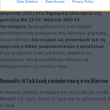
Data Deletion
Data Access
Privacy Policy
Η MG Motors δίνει τη
δυνατότητα αμφίδρομης
φόρτισης (V2L) στα δημοφιλή ηλεκτρικά της
μοντέλα MG ZS EV, MG4 και MG5 EV.
Λειτουργία:
Χρησιμοποιώντας έναν ειδικό
αντάπτορα ενσωματωμένο στο σύστημα φόρτισης,
το αυτοκίνητο
λειτουργεί ως powerbank για τη
φόρτιση e-bikes, μικροσυσκευών ή εργαλείων
.
Είναι η ιδανική λύση για όσους αγαπούν τις
εξορμήσεις στη φύση αλλά δεν θέλουν να
αποχωριστούν τις ανέσεις τους.
Renault: Η Γαλλική επανάσταση στο δίκτυο
Η Renault μπαίνει δυναμικά στο παιχνίδι με τα νέα
Renault 5 E-Tech, Scenic E-Tech και το μελλοντικό 4
E-Tech.