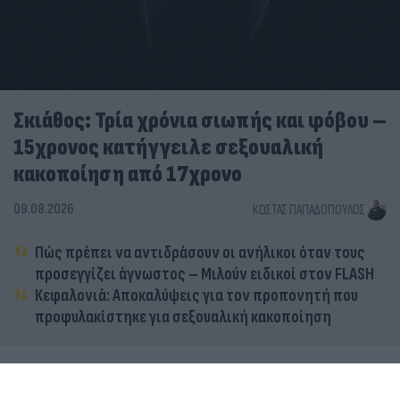
Σκιάθος: Τρία χρόνια σιωπής και φόβου –
15χρονος κατήγγειλε σεξουαλική
κακοποίηση από 17χρονο
09.08.2026
ΚΏΣΤΑΣ ΠΑΠΑΔΌΠΟΥΛΟΣ
Πώς πρέπει να αντιδράσουν οι ανήλικοι όταν τους
προσεγγίζει άγνωστος – Μιλούν ειδικοί στον FLASH
Κεφαλονιά: Αποκαλύψεις για τον προπονητή που
προφυλακίστηκε για σεξουαλική κακοποίηση