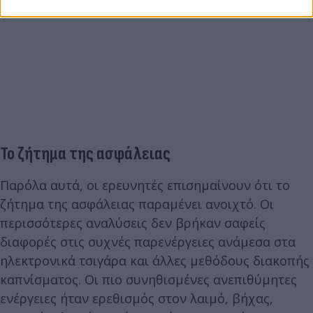
Το ζήτημα της ασφάλειας
Παρόλα αυτά, οι ερευνητές επισημαίνουν ότι το
ζήτημα της ασφάλειας παραμένει ανοιχτό. Οι
περισσότερες αναλύσεις δεν βρήκαν σαφείς
διαφορές στις συχνές παρενέργειες ανάμεσα στα
ηλεκτρονικά τσιγάρα και άλλες μεθόδους διακοπής
καπνίσματος. Οι πιο συνηθισμένες ανεπιθύμητες
ενέργειες ήταν ερεθισμός στον λαιμό, βήχας,