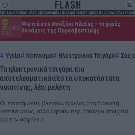
ιδήσεων
Ελλάδα
Πολιτική
Οικονομία
Επιχειρήσεις
Κόσμος
Σπορ
Showbiz
Weekend
Φωτιά στο Μουζάκι Ηλείας – Ισχυρές
BREAKING
δυνάμεις της Πυροσβεστικής
NEWS
Υγεία
Κάπνισμα
Ηλεκτρονικό Τσιγάρο
Σας 
Τα ηλεκτρονικά τσιγάρα πιο
αποτελεσματικά από τα υποκατάστατα
νικοτίνης, λέει μελέτη
Οι επιστήμονες βλέπουν όφελος στη διακοπή
καπνίσματος, αλλά ζητούν περισσότερα στοιχεία
για την ασφάλεια.