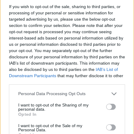
ηλεκτρονικά τσιγάρα με νικοτίνη σε σχέση με τα
If you wish to opt-out of the sale, sharing to third parties, or
κλασικά υποκατάστατα νικοτίνης. Ακόμη
processing of your personal or sensitive information for
μεγαλύτερη ήταν η διαφορά όταν συγκρίθηκαν με
targeted advertising by us, please use the below opt-out
section to confirm your selection. Please note that after your
ηλεκτρονικά τσιγάρα χωρίς νικοτίνη. Οι ερευνητές
opt-out request is processed you may continue seeing
σημειώνουν ότι τα αποτελέσματα ήταν πιο συνεπή
interest-based ads based on personal information utilized by
στις μελέτες υψηλής ποιότητας, γεγονός που
us or personal information disclosed to third parties prior to
your opt-out. You may separately opt-out of the further
ενισχύει την αξιοπιστία των συμπερασμάτων.
disclosure of your personal information by third parties on the
IAB’s list of downstream participants. This information may
Ιδιαίτερο ενδιαφέρον είχε και ο συνδυασμός
also be disclosed by us to third parties on the
IAB’s List of
Downstream Participants
that may further disclose it to other
ηλεκτρονικού τσιγάρου με άλλες θεραπείες
third parties.
νικοτίνης. Σε ορισμένες μελέτες, όσοι
Please note that this website/app uses one or more Google
χρησιμοποιούσαν και τις δύο μεθόδους μαζί
Personal Data Processing Opt Outs
services and may gather and store information including but
εμφάνιζαν ακόμη μεγαλύτερες πιθανότητες να
not limited to your visit or usage behaviour. You may click to
I want to opt-out of the Sharing of my
σταματήσουν το κάπνισμα σε σχέση με όσους
personal data.
grant or deny consent to Google and its third-party tags to
Opted In
χρησιμοποιούσαν μόνο επιθέματα ή άλλα
use your data for below specified purposes in below Google
consent section.
υποκατάστατα.
I want to opt-out of the Sale of my
Personal Data.