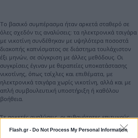
Το βασικό συμπέρασμα ήταν αρκετά σταθερό σε
όλες σχεδόν τις αναλύσεις: τα ηλεκτρονικά τσιγάρα
με νικοτίνη συνδέθηκαν με υψηλότερα ποσοστά
διακοπής καπνίσματος σε διάστημα τουλάχιστον
έξι μηνών, σε σύγκριση με άλλες μεθόδους. Οι
συγκρίσεις έγιναν με θεραπείες υποκατάστασης
νικοτίνης, όπως τσίχλες και επιθέματα, με
ηλεκτρονικά τσιγάρα χωρίς νικοτίνη, αλλά και με
απλή συμβουλευτική υποστήριξη ή καθόλου
βοήθεια.
Σε αρκετές αναλύσεις, οι πιθανότητες επιτυχούς
διακοπής του καπνίσματος ήταν κατά 17% έως 67%
Flash.gr -
Do Not Process My Personal Information
υψηλότερες για όσους χρησιμοποιούσαν