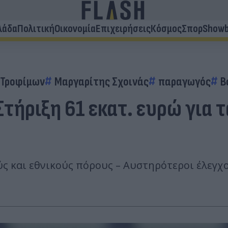
λάδα
Πολιτική
Οικονομία
Επιχειρήσεις
Κόσμος
Σπορ
Showb
 Τροφίμων
Μαργαρίτης Σχοινάς
παραγωγός
Β
Στήριξη 61 εκατ. ευρώ για 
ς και εθνικούς πόρους – Αυστηρότεροι έλεγχο