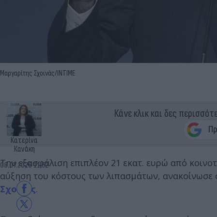
Μαργαρίτης Σχοινάς/INTIME
Κάνε κλικ και δες περισσότ
Κατερίνα
Κανάκη
Την εξασφάλιση επιπλέον 21 εκατ. ευρώ από κοινο
08.07.2026 11:52
αύξηση του κόστους των λιπασμάτων, ανακοίνωσε 
Σχοινάς
.