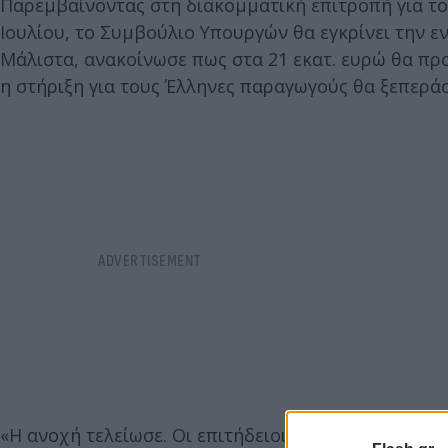
Παρεμβαίνοντας στη διακομματική επιτροπή για τ
Ιουλίου, το Συμβούλιο Υπουργών θα εγκρίνει την 
Μάλιστα, ανακοίνωσε πως στα 21 εκατ. ευρώ θα πρ
η στήριξη για τους Έλληνες παραγωγούς θα ξεπεράσ
«Η ανοχή τελείωσε. Οι επιτήδειοι τελείωσαν. Τα λα