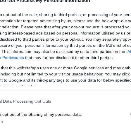
Do Not Process My Personal Information
ύχουμε», σημείωσε χαρακτηριστικά ο Μαργαρίτης Σ
ς επιδοτήσεις οι οποίες διερευνώνται.
to opt-out of the sale, sharing to third parties, or processing of your per
formation for targeted advertising by us, please use the below opt-out s
r selection. Please note that after your opt-out request is processed y
ούλιο, ενημέρωσε πως θα λειτουργήσει με προσυμπ
eing interest-based ads based on personal information utilized by us or
σταυρώσεις, αλλά και με την αξιοποίηση του Κτημα
disclosed to third parties prior to your opt-out. You may separately opt-
ΑΑΔΕ, επομένως θα μειωθεί η ταλαιπωρία για τον 
losure of your personal information by third parties on the IAB’s list of
. This information may also be disclosed by us to third parties on the
IA
Participants
that may further disclose it to other third parties.
 that this website/app uses one or more Google services and may gath
including but not limited to your visit or usage behaviour. You may click 
 to Google and its third-party tags to use your data for below specifi
ogle consent section.
l Data Processing Opt Outs
o opt-out of the Sharing of my personal data.
In