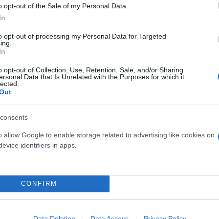
o opt-out of the Sale of my Personal Data.
In
to opt-out of processing my Personal Data for Targeted
ότης, να αποδεικνύει ότι είναι έντιμος. Να το αποδε
ing.
In
o opt-out of Collection, Use, Retention, Sale, and/or Sharing
ersonal Data that Is Unrelated with the Purposes for which it
ερο
Flash.gr
στην αναζήτηση της
Google
lected.
Out
consents
o allow Google to enable storage related to advertising like cookies on
evice identifiers in apps.
CONFIRM
ου Δημοσίου για παραχωρημένες αγροτικές εκτά
Data Deletion
Data Access
Privacy Policy