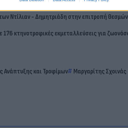
ε το πτυχίο του Βαγγέλη Γιακουμάκη από τη
των Ντίλιαν - Δημητριάδη στην επιτροπή Θεσμών
σε 176 κτηνοτροφικές εκμεταλλεύσεις για ζωονόσ
ς Ανάπτυξης και Τροφίμων
Μαργαρίτης Σχοινάς