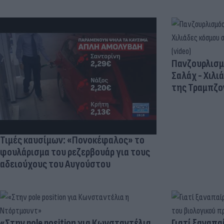
Πανζουρλισμ
Σαλάχ - Χιλι
της Τραμπζον
Τιμές καυσίμων: «Πονοκέφαλος» το
φουλάρισμα του ρεζερβουάρ για τους
αδειούχους του Αυγούστου
«Στην pole position για Κωνσταντέλια
Γιατί ξαναπα