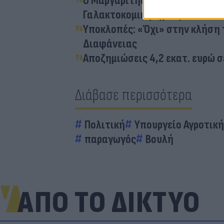
Ο Μαργαρίτης Σχοινάς παρέλαβ
Γαλακτοκομική Σχολή
Υποκλοπές: «Όχι» στην κλήση 
Διαφάνειας
Αποζημιώσεις 4,2 εκατ. ευρώ 
Διάβασε περισσότερα
Πολιτική
Υπουργείο Αγροτική
παραγωγός
Βουλή
ΑΠΟ ΤΟ ΔΙΚΤΥΟ