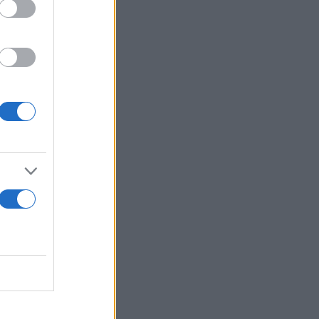
ικνύει το
σεις