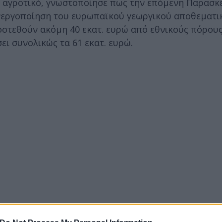
ο αγροτικό, γνωστοποίησε πως την επόμενη Παρασκ
ενεργοποίηση του ευρωπαϊκού γεωργικού αποθεματι
οστεθούν ακόμη 40 εκατ. ευρώ από εθνικούς πόρου
ει συνολικώς τα 61 εκατ. ευρώ.
μόγια τελείωσαν. Και αυτό το έκανε πράξη αυτή η κ