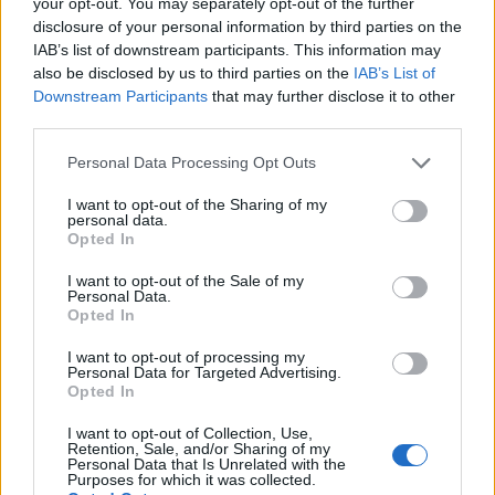
your opt-out. You may separately opt-out of the further
disclosure of your personal information by third parties on the
Όπως προκύπτει, το περιστατικό σημειώθηκε λίγες
IAB’s list of downstream participants. This information may
also be disclosed by us to third parties on the
IAB’s List of
εβδομάδες μετά τον μυστικό γάμο του Wang με
Downstream Participants
that may further disclose it to other
την φροντίστριά του, στις 5 Ιανουαρίου. Τα παιδιά
third parties.
του λένε ότι ανακάλυψαν τον γάμο μόνο όταν
Please note that this website/app uses one or more Google
Personal Data Processing Opt Outs
προσπάθησαν να τον επισκεφτούν στις 8
services and may gather and store information including but
Ιανουαρίου και η Lai τους αρνήθηκε την πρόσβαση.
not limited to your visit or usage behaviour. You may click to
I want to opt-out of the Sharing of my
personal data.
grant or deny consent to Google and its third-party tags to
Opted In
use your data for below specified purposes in below Google
Η οικογένεια του εκατομμυριούχου ισχυρίζεται ότι
consent section.
I want to opt-out of the Sale of my
η φροντίστρια τον απομόνωσε από τον έξω κόσμο
Personal Data.
Opted In
και εμπόδισε την επαφή με την οικογένεια.
I want to opt-out of processing my
Personal Data for Targeted Advertising.
Υποστηρίζουν ακόμα ότι εκμεταλλεύτηκε την
Opted In
επιδεινούμενη ψυχική του κατάσταση για να
I want to opt-out of Collection, Use,
εξασφαλίσει το οικονομικό της μέλλον.
Retention, Sale, and/or Sharing of my
Personal Data that Is Unrelated with the
Purposes for which it was collected.