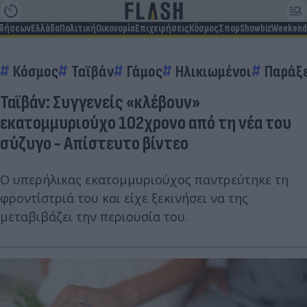
ιδήσεων
Ελλάδα
Πολιτική
Οικονομία
Επιχειρήσεις
Κόσμος
Σπορ
Showbiz
Weekend
Κόσμος
Ταϊβάν
Γάμος
Ηλικιωμένοι
Παράξ
Ταϊβάν: Συγγενείς «κλέβουν»
εκατομμυριούχο 102χρονο από τη νέα του
σύζυγο - Απίστευτο βίντεο
Ο υπερήλικας εκατομμυριούχος παντρεύτηκε τη
φροντίστριά του και είχε ξεκινήσει να της
μεταβιβάζει την περιουσία του.