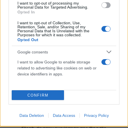
I want to opt-out of processing my
Personal Data for Targeted Advertising.
Opted In
I want to opt-out of Collection, Use,
Retention, Sale, and/or Sharing of my
Personal Data that Is Unrelated with the
Purposes for which it was collected.
Opted Out
Google consents
I want to allow Google to enable storage
Εφόσον η συμφωνία οριστικοποιηθεί, ο Σπανούλης
related to advertising like cookies on web or
θα αναλάβει την τεχνική ηγεσία του Άρη σε μια από
device identifiers in apps.
τις πιο ηχηρές κινήσεις των τελευταίων ετών στο
ελληνικό μπάσκετ, με στόχο την επιστροφή της
ομάδας σε πρωταγωνιστικό ρόλο εντός και εκτός
CONFIRM
συνόρων.
Data Deletion
Data Access
Privacy Policy
Κάνε κλικ και δες περισσότερο