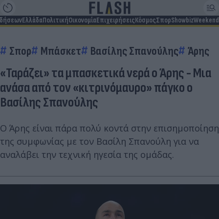
ιδήσεων
Ελλάδα
Πολιτική
Οικονομία
Επιχειρήσεις
Κόσμος
Σπορ
Showbiz
Weekend
Σπορ
Μπάσκετ
Βασίλης Σπανούλης
Άρης
«Ταράζει» τα μπασκετικά νερά ο Άρης - Μια
ανάσα από τον «κιτρινόμαυρο» πάγκο ο
Βασίλης Σπανούλης
Ο Άρης είναι πάρα πολύ κοντά στην επισημοποίηση
της συμφωνίας με τον Βασίλη Σπανούλη για να
αναλάβει την τεχνική ηγεσία της ομάδας.