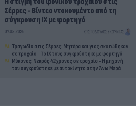
Η στιγμή του φονικού τροχαίου στις
Σέρρες - Βίντεο ντοκουμέντο από τη
σύγκρουση ΙΧ με φορτηγό
07.08.2026
ΧΡΙΣΤΌΔΟΥΛΟΣ ΣΚΟΎΝΤΑΣ
Τραγωδία στις Σέρρες: Μητέρα και γιος σκοτώθηκαν
σε τροχαίο - Το ΙΧ τους συγκρούστηκε με φορτηγό
Μύκονος: Νεκρός 42χρονος σε τροχαίο - Η μηχανή
του συγκρούστηκε με αυτοκίνητο στην Άνω Μερά