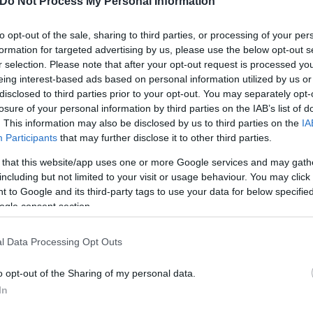
Do Not Process My Personal Information
to opt-out of the sale, sharing to third parties, or processing of your per
tball.club)
formation for targeted advertising by us, please use the below opt-out s
r selection. Please note that after your opt-out request is processed y
eing interest-based ads based on personal information utilized by us or
disclosed to third parties prior to your opt-out. You may separately opt-
αίο διάστημα για να πείσουν τον πρώην τεχνικό τη
losure of your personal information by third parties on the IAB’s list of
ας, παρά το ενδιαφέρον που φέρεται να είχε από σ
. This information may also be disclosed by us to third parties on the
IA
Participants
that may further disclose it to other third parties.
 that this website/app uses one or more Google services and may gath
including but not limited to your visit or usage behaviour. You may click 
 to Google and its third-party tags to use your data for below specifi
ogle consent section.
l Data Processing Opt Outs
o opt-out of the Sharing of my personal data.
In