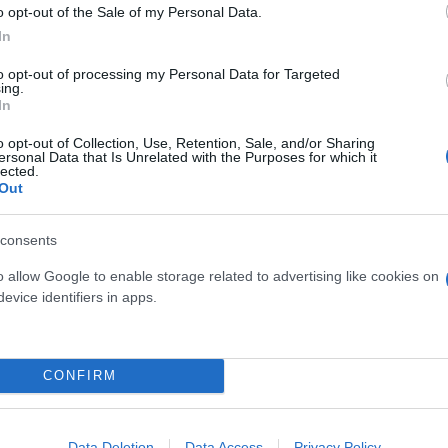
o opt-out of the Sale of my Personal Data.
In
to opt-out of processing my Personal Data for Targeted
ing.
ό στις τάξεις των φίλων του Άρη, με την επίσημη σ
In
ηση της συμφωνίας!
o opt-out of Collection, Use, Retention, Sale, and/or Sharing
ersonal Data that Is Unrelated with the Purposes for which it
lected.
Out
consents
 με τον Βασίλη Σπανούλη για τα επόμενα τρία χρόν
o allow Google to enable storage related to advertising like cookies on
evice identifiers in apps.
CONFIRM
Data Deletion
Data Access
Privacy Policy