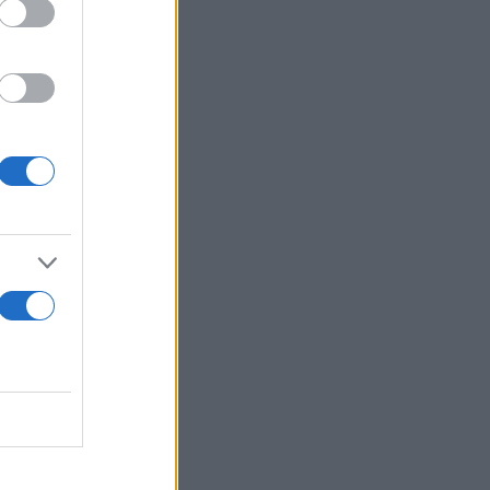
ελίδα της
ια.