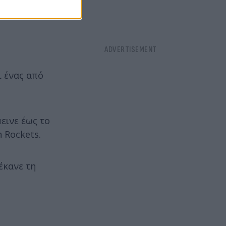
ι ένας από
εινε έως το
 Rockets.
έκανε τη