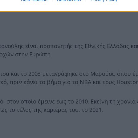
Σπανούλης είναι προπονητής της Εθνικής Ελλάδας κα
ποχών στην Ευρώπη.
ισα και το 2003 μεταγράφηκε στο Μαρούσι, όπου έμ
ό, πριν κάνει το βήμα για το ΝΒΑ και τους Houston
 στον οποίο έμεινε έως το 2010. Εκείνη τη χρονιά 
ς το τέλος της καριέρας του, το 2021.