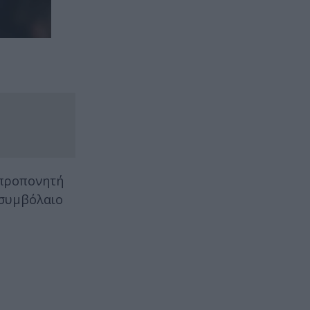
 προπονητή
 συμβόλαιο