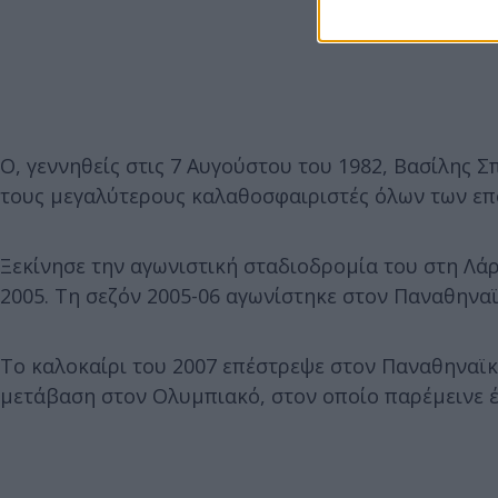
Ο, γεννηθείς στις 7 Αυγούστου του 1982, Βασίλης 
τους μεγαλύτερους καλαθοσφαιριστές όλων των ε
Ξεκίνησε την αγωνιστική σταδιοδρομία του στη Λάρ
2005. Τη σεζόν 2005-06 αγωνίστηκε στον Παναθηναϊκ
Το καλοκαίρι του 2007 επέστρεψε στον Παναθηναϊκό,
μετάβαση στον Ολυμπιακό, στον οποίο παρέμεινε έω