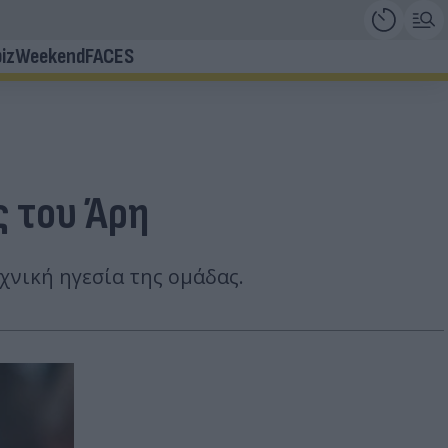
iz
Weekend
FACES
ς του Άρη
χνική ηγεσία της ομάδας.