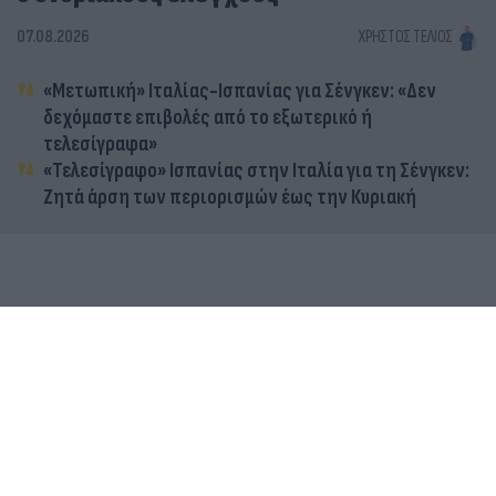
07.08.2026
ΧΡΉΣΤΟΣ ΤΈΛΙΟΣ
«Μετωπική» Ιταλίας-Ισπανίας για Σένγκεν: «Δεν
δεχόμαστε επιβολές από το εξωτερικό ή
τελεσίγραφα»
«Τελεσίγραφο» Ισπανίας στην Ιταλία για τη Σένγκεν:
Ζητά άρση των περιορισμών έως την Κυριακή