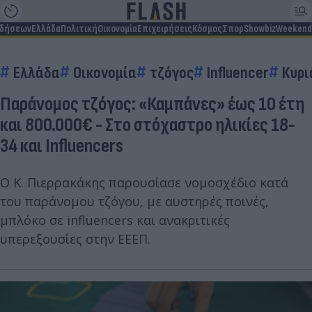
ιδήσεων
Ελλάδα
Πολιτική
Οικονομία
Επιχειρήσεις
Κόσμος
Σπορ
Showbiz
Weekend
Ελλάδα
Οικονομία
τζόγος
Influencer
Κυρι
Παράνομος τζόγος: «Καμπάνες» έως 10 έτη
και 800.000€ - Στο στόχαστρο ηλικίες 18-
34 και Influencers
Ο Κ. Πιερρακάκης παρουσίασε νομοσχέδιο κατά
του παράνομου τζόγου, με αυστηρές ποινές,
μπλόκο σε influencers και ανακριτικές
υπερεξουσίες στην ΕΕΕΠ.