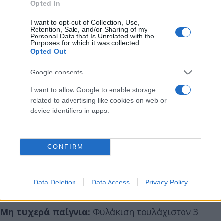
Opted In
Ποινές «φωτιά» και 800.000€ πρόστιμο
I want to opt-out of Collection, Use,
Το νομοσχέδιο εξορθολογίζει και αυστηροποιεί τις
Retention, Sale, and/or Sharing of my
Personal Data that Is Unrelated with the
ποινές, καταργώντας τις ασάφειες που επέτρεπαν
Purposes for which it was collected.
Opted Out
σε πολλούς να πέφτουν στα «μαλακά»:
Google consents
Τυχερά παίγνιο:
Προβλέπεται κάθειρξη
I want to allow Google to enable storage
τουλάχιστον 10 ετών και χρηματικές ποινές έως
related to advertising like cookies on web or
device identifiers in apps.
700.000 ευρώ.
Επιβαρυντικές περιπτώσεις:
Αν στη
CONFIRM
δραστηριότητα εμπλέκονται ανήλικοι ή αν η πράξη
γίνεται κατ’ επάγγελμα, η χρηματική ποινή μπορεί
να αγγίξει τα 800.000 ευρώ.
Data Deletion
Data Access
Privacy Policy
Μη τυχερά παίγνια:
Φυλάκιση τουλάχιστον 3