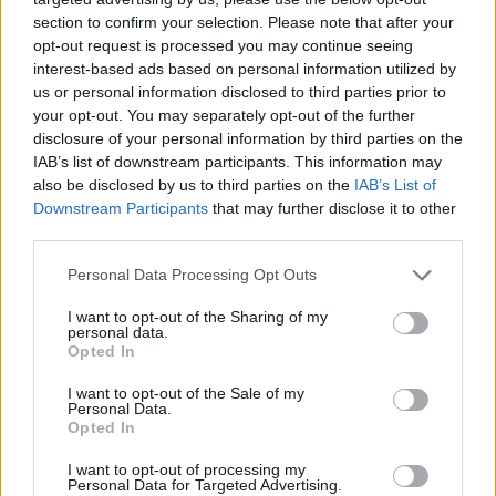
section to confirm your selection. Please note that after your
opt-out request is processed you may continue seeing
interest-based ads based on personal information utilized by
us or personal information disclosed to third parties prior to
your opt-out. You may separately opt-out of the further
disclosure of your personal information by third parties on the
IAB’s list of downstream participants. This information may
also be disclosed by us to third parties on the
IAB’s List of
Downstream Participants
that may further disclose it to other
third parties.
Please note that this website/app uses one or more Google
Personal Data Processing Opt Outs
services and may gather and store information including but
not limited to your visit or usage behaviour. You may click to
I want to opt-out of the Sharing of my
personal data.
grant or deny consent to Google and its third-party tags to
Opted In
Κίνδυνοι:
Το 61% των παικτών φοβάται την
use your data for below specified purposes in below Google
απώλεια χρημάτων και το 53% την αδυναμία
consent section.
I want to opt-out of the Sale of my
Personal Data.
είσπραξης κερδών, όμως η έλλειψη ορίων και
Opted In
προστασίας τους κρατά εγκλωβισμένους.
I want to opt-out of processing my
Personal Data for Targeted Advertising.