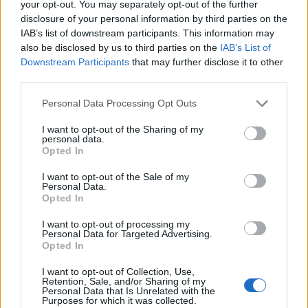
your opt-out. You may separately opt-out of the further
disclosure of your personal information by third parties on the
IAB’s list of downstream participants. This information may
also be disclosed by us to third parties on the
IAB’s List of
Downstream Participants
that may further disclose it to other
third parties.
Please note that this website/app uses one or more Google
Personal Data Processing Opt Outs
services and may gather and store information including but
not limited to your visit or usage behaviour. You may click to
I want to opt-out of the Sharing of my
personal data.
grant or deny consent to Google and its third-party tags to
Opted In
use your data for below specified purposes in below Google
consent section.
I want to opt-out of the Sale of my
Personal Data.
Opted In
I want to opt-out of processing my
Personal Data for Targeted Advertising.
Opted In
I want to opt-out of Collection, Use,
Retention, Sale, and/or Sharing of my
Personal Data that Is Unrelated with the
Purposes for which it was collected.