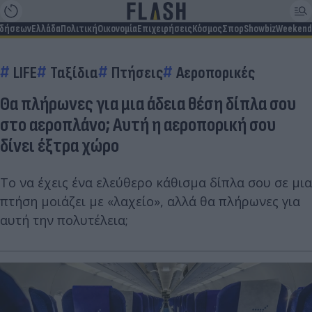
ιδήσεων
Ελλάδα
Πολιτική
Οικονομία
Επιχειρήσεις
Κόσμος
Σπορ
Showbiz
Weekend
LIFE
Ταξίδια
Πτήσεις
Αεροπορικές
Θα πλήρωνες για μια άδεια θέση δίπλα σου
στο αεροπλάνο; Αυτή η αεροπορική σου
δίνει έξτρα χώρο
Το να έχεις ένα ελεύθερο κάθισμα δίπλα σου σε μια
πτήση μοιάζει με «λαχείο», αλλά θα πλήρωνες για
αυτή την πολυτέλεια;