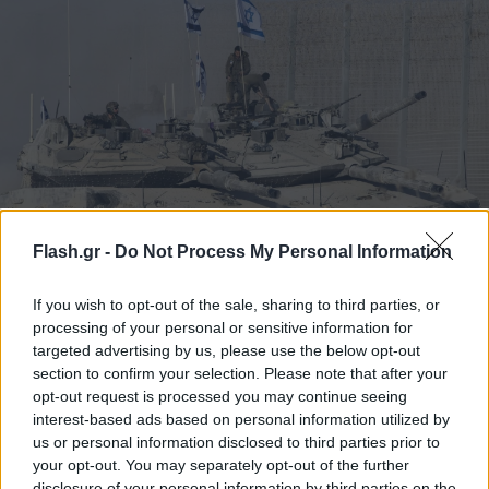
Flash.gr -
Do Not Process My Personal Information
If you wish to opt-out of the sale, sharing to third parties, or
Φωτό: IMAGO / UPI Photo
processing of your personal or sensitive information for
targeted advertising by us, please use the below opt-out
section to confirm your selection. Please note that after your
Το μόνο άτομο που εκτελέστηκε ποτέ στο Ισραήλ
opt-out request is processed you may continue seeing
ήταν ο Άντολφ Άιχμαν, βασικός «αρχιτέκτονας» του
interest-based ads based on personal information utilized by
Ολοκαυτώματος, ο οποίος απαγχονίστηκε το 1962,
us or personal information disclosed to third parties prior to
αφού συνελήφθη από Ισραηλινούς πράκτορες στην
your opt-out. You may separately opt-out of the further
disclosure of your personal information by third parties on the