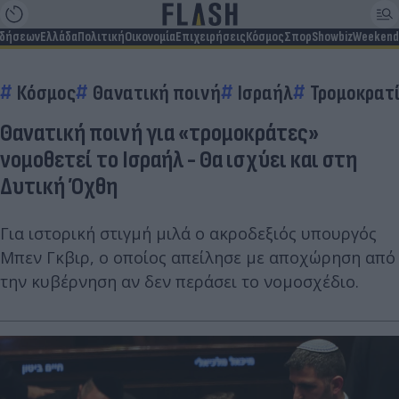
ιδήσεων
Ελλάδα
Πολιτική
Οικονομία
Επιχειρήσεις
Κόσμος
Σπορ
Showbiz
Weekend
Κόσμος
Θανατική ποινή
Ισραήλ
Τρομοκρατ
Θανατική ποινή για «τρομοκράτες»
νομοθετεί το Ισραήλ - Θα ισχύει και στη
Δυτική Όχθη
Για ιστορική στιγμή μιλά ο ακροδεξιός υπουργός
Μπεν Γκβιρ, ο οποίος απείλησε με αποχώρηση από
την κυβέρνηση αν δεν περάσει το νομοσχέδιο.