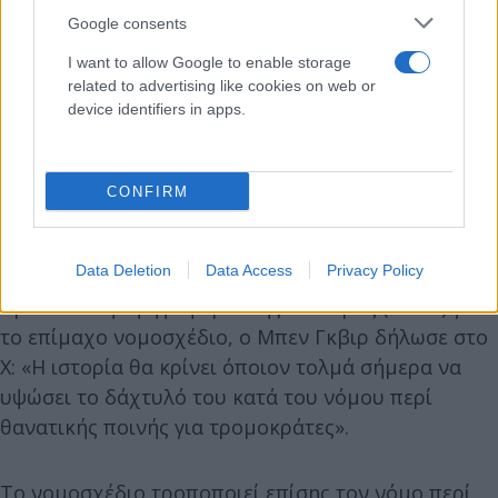
Google consents
I want to allow Google to enable storage
related to advertising like cookies on web or
device identifiers in apps.
CONFIRM
Data Deletion
Data Access
Privacy Policy
Πριν από την ψηφοφορία της Δευτέρας (10/11) για
το επίμαχο νομοσχέδιο, ο Μπεν Γκβιρ δήλωσε στο
X: «Η ιστορία θα κρίνει όποιον τολμά σήμερα να
υψώσει το δάχτυλό του κατά του νόμου περί
θανατικής ποινής για τρομοκράτες».
Το νομοσχέδιο τροποποιεί επίσης τον νόμο περί