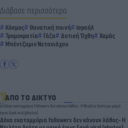
Διάβασε περισσότερα
Κόσμος
Θανατική ποινή
Ισραήλ
Τρομοκρατία
Γάζα
Δυτική Όχθη
Χαμάς
Μπέντζαμιν Νετανιάχου
ΑΠΟ ΤΟ ΔΙΚΤΥΟ
Δέκα εκατομμύρια followers δεν κάνουν λάθος- Η
Ντιλέτα Λεότα με μαγιό έγινε ξανά viral (photos)