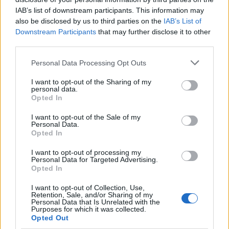
Αργεντινή και στη συνέχεια καταδικάστηκε σε μια
IAB’s list of downstream participants. This information may
δίκη-ορόσημο.
also be disclosed by us to third parties on the
IAB’s List of
Downstream Participants
that may further disclose it to other
third parties.
Please note that this website/app uses one or more Google
Personal Data Processing Opt Outs
services and may gather and store information including but
not limited to your visit or usage behaviour. You may click to
I want to opt-out of the Sharing of my
personal data.
grant or deny consent to Google and its third-party tags to
Opted In
use your data for below specified purposes in below Google
consent section.
I want to opt-out of the Sale of my
Personal Data.
Opted In
I want to opt-out of processing my
Personal Data for Targeted Advertising.
Opted In
I want to opt-out of Collection, Use,
Retention, Sale, and/or Sharing of my
Personal Data that Is Unrelated with the
Purposes for which it was collected.
Opted Out