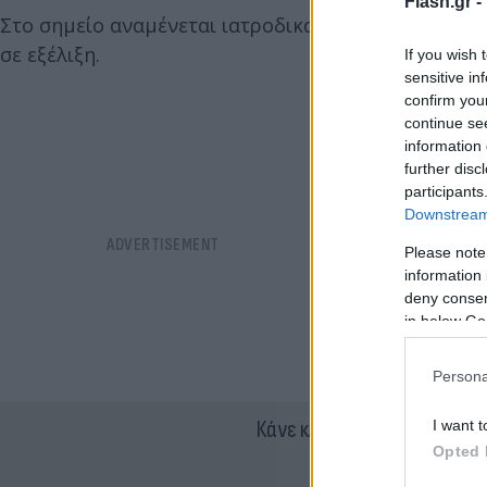
Flash.gr -
Στο σημείο αναμένεται ιατροδικαστής, προκειμένου
σε εξέλιξη.
If you wish 
sensitive in
confirm you
continue se
information 
further disc
participants
Downstream 
Please note
information 
deny consent
in below Go
Persona
Κάνε κλικ και δες περισσότ
I want t
Opted 