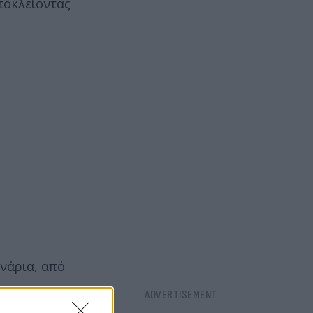
ποκλείοντας
ενάρια, από