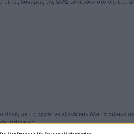
 με τις δυνάμεις της ΕΛΑΣ έσπευσαν στο σημείο, α
 θολό, με τις αρχές να εξετάζουν όλα τα πιθανά σ
ής ενέργειας.