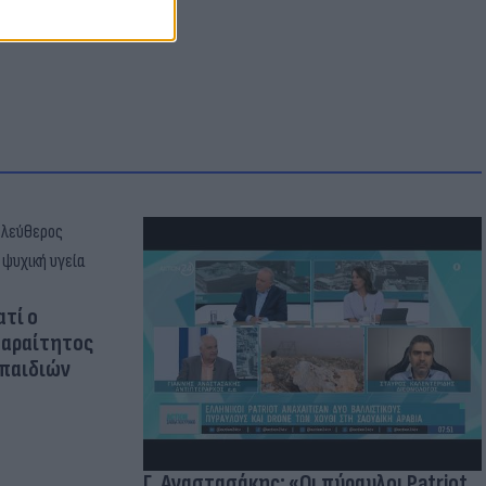
ατί ο
παραίτητος
 παιδιών
Γ. Αναστασάκης: «Οι πύραυλοι Patriot