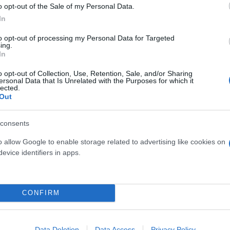
o opt-out of the Sale of my Personal Data.
In
to opt-out of processing my Personal Data for Targeted
ing.
In
o opt-out of Collection, Use, Retention, Sale, and/or Sharing
ersonal Data that Is Unrelated with the Purposes for which it
lected.
Out
ρονος μετά από φωτιά σε σπίτι - Δίπλα του βρέθ
consents
τηκε να επιπλέει στα νερά της Διώρυγας της Κορ
το πρόστιμο των 300 ευρώ στους μουσικούς του δ
o allow Google to enable storage related to advertising like cookies on
evice identifiers in apps.
CONFIRM
νίκη
Local News
Data Deletion
Data Access
Privacy Policy