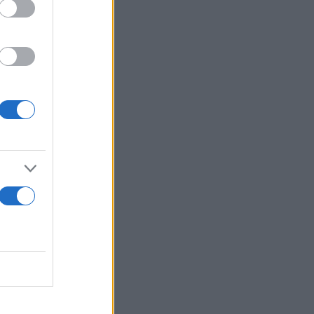
ηκε
ίνθου
ρόμου