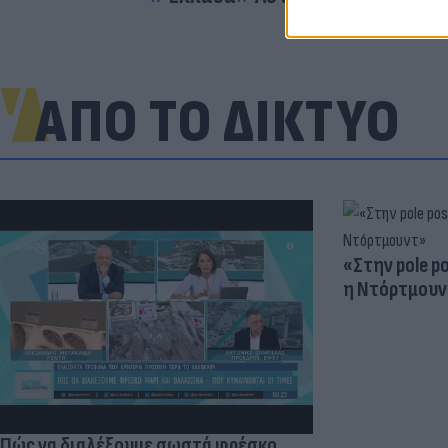
ΑΠΟ ΤΟ ΔΙΚΤΥΟ
«Στην pole p
η Ντόρτμουν
Πώς να διαλέξουμε σωστά φρέσκο