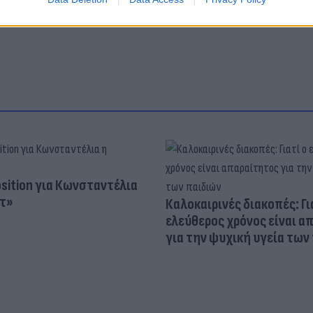
osition για Κωνσταντέλια
τ»
Καλοκαιρινές διακοπές: Γι
ελεύθερος χρόνος είναι α
για την ψυχική υγεία των