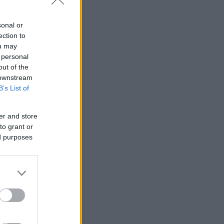
η βρίσκεται
sonal or
ection to
ou may
 personal
out of the
 downstream
B’s List of
er and store
to grant or
ed purposes