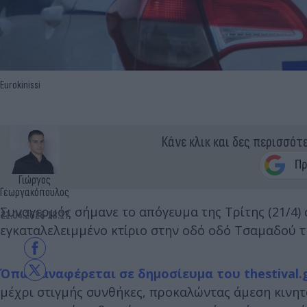
Eurokinissi
Κάνε κλικ και δες περισσότ
Γιώργος
Γεωργακόπουλος
Συναγερμός σήμανε το απόγευμα της Τρίτης (21/4)
21.04.2026 18:17
εγκαταλελειμμένο κτίριο στην οδό οδό Τσαμαδού τ
Όπως αναφέρεται σε δημοσίευμα του thestival.
μέχρι στιγμής συνθήκες, προκαλώντας άμεση κινη