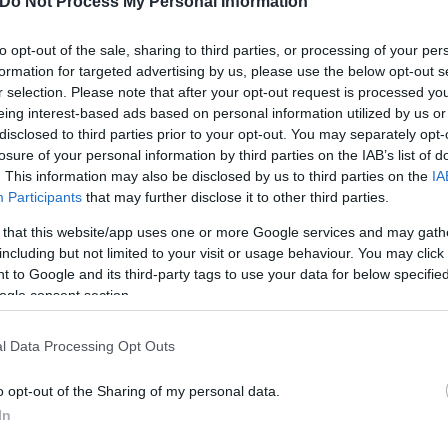
Do Not Process My Personal Information
 να ρίξει φως στα αίτια θανάτου, ενώ η προανάκρισ
to opt-out of the sale, sharing to third parties, or processing of your per
formation for targeted advertising by us, please use the below opt-out s
r selection. Please note that after your opt-out request is processed y
eing interest-based ads based on personal information utilized by us or
disclosed to third parties prior to your opt-out. You may separately opt-
losure of your personal information by third parties on the IAB’s list of
. This information may also be disclosed by us to third parties on the
IA
Participants
that may further disclose it to other third parties.
 that this website/app uses one or more Google services and may gath
including but not limited to your visit or usage behaviour. You may click 
 to Google and its third-party tags to use your data for below specifi
ogle consent section.
l Data Processing Opt Outs
ερο
Flash.gr
στην αναζήτηση της
Google
o opt-out of the Sharing of my personal data.
In