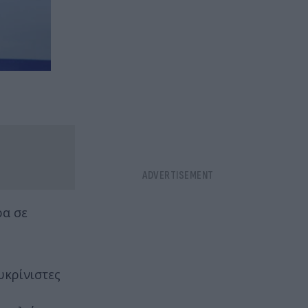
ρα σε
υκρίνιστες