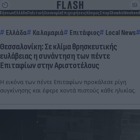
ιδήσεων
Ελλάδα
Πολιτική
Οικονομία
Επιχειρήσεις
Κόσμος
Σπορ
Showbiz
Weekend
Ελλάδα
Καλαμαριά
Επιτάφιος
Local News
Θεσσαλονίκη: Σε κλίμα θρησκευτικής
ευλάβειας η συνάντηση των πέντε
Επιταφίων στην Αριστοτέλους
Η εικόνα των πέντε Επιταφίων προκάλεσε ρίγη
συγκίνησης και έφερε κοντά πιστούς κάθε ηλικίας.