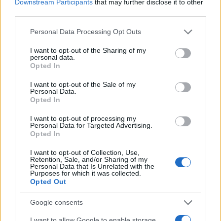
Downstream Participants
that may further disclose it to other
third parties.
Please note that this website/app uses one or more Google
Personal Data Processing Opt Outs
services and may gather and store information including but
not limited to your visit or usage behaviour. You may click to
I want to opt-out of the Sharing of my
personal data.
grant or deny consent to Google and its third-party tags to
Opted In
use your data for below specified purposes in below Google
consent section.
I want to opt-out of the Sale of my
Personal Data.
Opted In
I want to opt-out of processing my
Personal Data for Targeted Advertising.
Opted In
I want to opt-out of Collection, Use,
Retention, Sale, and/or Sharing of my
Personal Data that Is Unrelated with the
Purposes for which it was collected.
Opted Out
Google consents
I want to allow Google to enable storage