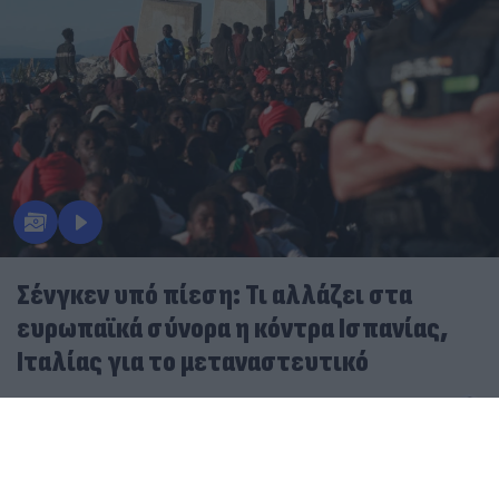
Σένγκεν υπό πίεση: Τι αλλάζει στα
ευρωπαϊκά σύνορα η κόντρα Ισπανίας,
Ιταλίας για το μεταναστευτικό
08.08.2026
ΓΙΏΡΓΟΣ ΓΕΩΡΓΑΚΌΠΟΥΛΟΣ
«Τορπίλη» στην ευρωπαϊκή ενότητα: Η Ισπανία
απαντά στην Ιταλία με συνοριακούς ελέγχους