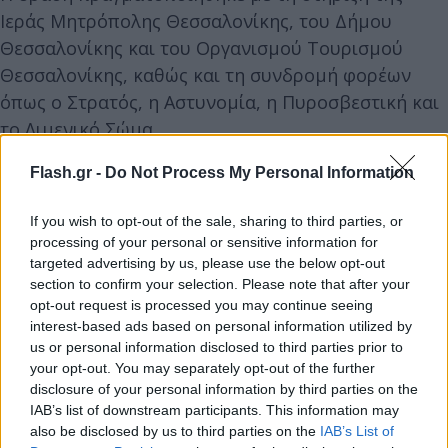
Ιεράς Μητρόπολης Θεσσαλονίκης, του Δήμου
Θεσσαλονίκης και του Οργανισμού Τουρισμού
Θεσσαλονίκης, καθώς και τη συνδρομή φορέων
όπως ο Στρατός, η Αστυνομία, η Πυροσβεστική και
το Λιμενικό Σώμα.
Flash.gr -
Do Not Process My Personal Information
Η συνάντηση των Επιταφίων έχει πλέον καθιερωθεί
ως θεσμός για την πόλη, με στόχο την εντονότερη
If you wish to opt-out of the sale, sharing to third parties, or
βίωση του Θείου Πάθους και την ανάδειξη του
processing of your personal or sensitive information for
targeted advertising by us, please use the below opt-out
θρησκευτικού και πολιτιστικού χαρακτήρα της
section to confirm your selection. Please note that after your
Θεσσαλονίκης.
opt-out request is processed you may continue seeing
interest-based ads based on personal information utilized by
us or personal information disclosed to third parties prior to
your opt-out. You may separately opt-out of the further
disclosure of your personal information by third parties on the
IAB’s list of downstream participants. This information may
also be disclosed by us to third parties on the
IAB’s List of